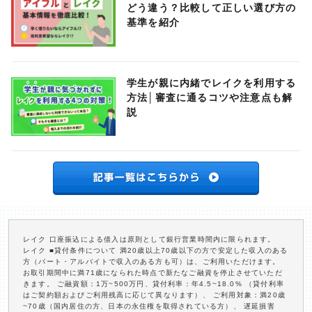
どう違う？比較して正しい選び方の
基準を紹介
学生が親に内緒でレイクを利用する
方法│審査に通るコツや注意点も解
説
レイク 口座振込による借入は原則として銀行営業時間内に限られます。
レイク ■貸付条件について 満20歳以上70歳以下の方で安定した収入のある
方（パート・アルバイトで収入のある方も可）は、ご利用いただけます。
お取引期間中に満71歳になられた時点で新たなご融資を停止させていただ
きます。 ご融資額：1万~500万円、貸付利率：年4.5~18.0% （貸付利率
はご契約額およびご利用残高に応じて異なります）、 ご利用対象：満20歳
~70歳（国内居住の方、日本の永住権を取得されている方）、 遅延損害