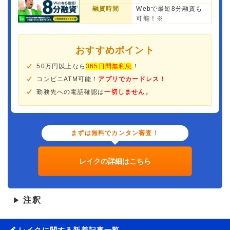
融資時間
Webで最短8分融資も
可能！※
おすすめポイント
50万円以上なら
365日間無利息
！
コンビニATM可能！
アプリでカードレス！
勤務先への電話確認は
一切しません。
まずは無料でカンタン審査！
レイクの詳細はこちら
注釈
▶
レイクに関する新着記事一覧