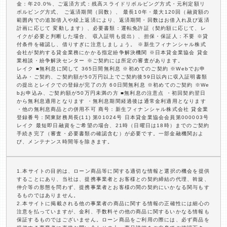
金：年20.0%、ご返済方式：残高スライドリボルビング方式・元利定額リ
ボルビング方式、 ご返済期間（回数）、 最長10年・最大120回（融資額の
範囲内での追加借入や繰上返済により、返済期間・回数はお借入れ及び返済
計画に応じて 変動します）、必要書類：運転免許証（契約額に応じて、レ
イクが必要と判断した場合、 収入証明も提出）、担保・保証人：不要 ※貸
付条件を確認し、借りすぎに注意しましょう。 ※新生フィナンシャル株式
会社が契約する貸金業務にかかる指定紛争解決機関 ※日本貸金業協会 貸金
業相談・紛争解決センター ※ご契約には所定の審査があります。
レイク ■無利息に関して 365日間無利息 ※初めてのご契約 ※Webでお申
込み・ご契約、ご契約額が50万円以上でご契約後59日以内に収入証明書類
の提出とレイクでの登録が完了の方 60日間無利息 ※初めてのご契約 ※We
bお申込み、ご契約額が50万円未満の方 ■無利息の注意点 ・初回契約翌日
から無利息適用となります ・無利息期間経過後は通常金利適用となります
・他の無利息商品との併用不可 商号：新生フィナンシャル株式会社 貸金業
登録番号：関東財務局長(11) 第01024号 日本貸金業協会会員第000003号
レイク 最短即日融資をご希望の場合、21時（日曜日は18時）までのご契約
手続き完了（審査・必要書類の確認含む）が必要です。一部金融機関およ
び、メンテナンス時間等を除きます。
1.本サイトの目的は、ローン商品等に関する適切な情報と選択の機会を提供
することにあり、当社は、提携事業者とお客様との契約締結の代理、斡旋、
仲介等の形態を問わず、提携事業者とお客様の間の契約にいかなる関与もす
るものではありません。
2.本サイトに掲載される他の事業者の商品に関する情報の正確性には細心の
注意を払っていますが、金利、手数料その他の商品に関するいかなる情報も
保証するものではございません。ローン商品をご利用の際には、必ず商品を