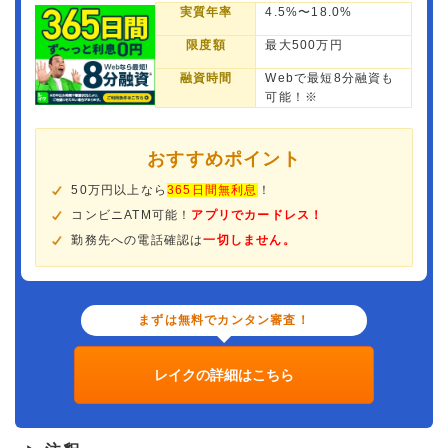
実質年率
4.5%〜18.0%
限度額
最大500万円
融資時間
Webで最短8分融資も
可能！※
おすすめポイント
50万円以上なら
365日間無利息
！
コンビニATM可能！
アプリでカードレス！
勤務先への電話確認は
一切しません。
まずは無料でカンタン審査！
レイクの詳細はこちら