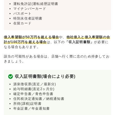
運転免許証(運転経歴証明書
マイナンバーカード
パスポート
特別永住者証明書
在留カード
借入希望額が50万円を超える場合
や、
他社借入と借入希望額の合
計が100万円を超える場合
は、以下の
「収入証明書類」
が必要に
なる場合もあります。
該当の可能性がある場合は、店舗へ行く際に念のため持参してお
きましょう。
収入証明書類(場合により必要)
源泉徴収票(直近／最新分)
給与明細書(直近2ヶ月分)
確定申告書／青色申告書
住民税決定通知書／納税通知書
所得(課税)証明書
年金証書／年金通知書