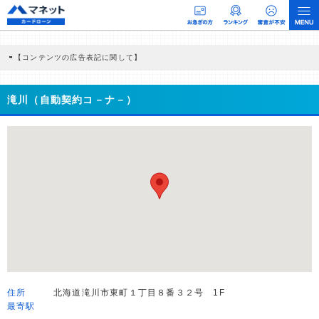
【コンテンツの広告表記に関して】
本コンテンツには、紹介している商品・商材の広告（リンク）を含む場合がありま
す。 これらの広告を経由して読者が企業ホームページを訪れ、成約が発生すると弊
社に対して企業から紹介報酬が支払われるという収益モデルです。 ただし、特定の
滝川（自動契約コ－ナ－）
商品を根拠なくPRするものではなく、当編集部の調査／ユーザーへの口コミ収集な
どに基づき、公平性を担保した情報提供を行っています。
>提携企業一覧
住所
北海道滝川市東町１丁目８番３２号 1F
最寄駅