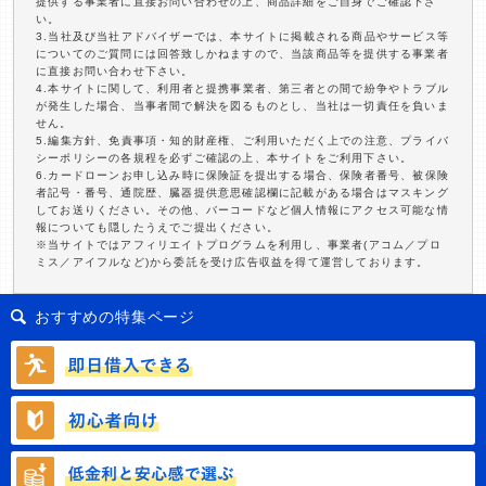
提供する事業者に直接お問い合わせの上、商品詳細をご自身でご確認下さ
い。
3.当社及び当社アドバイザーでは、本サイトに掲載される商品やサービス等
についてのご質問には回答致しかねますので、当該商品等を提供する事業者
に直接お問い合わせ下さい。
4.本サイトに関して、利用者と提携事業者、第三者との間で紛争やトラブル
が発生した場合、当事者間で解決を図るものとし、当社は一切責任を負いま
せん。
5.編集方針、免責事項・知的財産権、ご利用いただく上での注意、プライバ
シーポリシーの各規程を必ずご確認の上、本サイトをご利用下さい。
6.カードローンお申し込み時に保険証を提出する場合、保険者番号、被保険
者記号・番号、通院歴、臓器提供意思確認欄に記載がある場合はマスキング
してお送りください。その他、バーコードなど個人情報にアクセス可能な情
報についても隠したうえでご提出ください。
※当サイトではアフィリエイトプログラムを利用し、事業者(アコム／プロ
ミス／アイフルなど)から委託を受け広告収益を得て運営しております。
おすすめの特集ページ