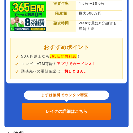
実質年率
4.5%〜18.0%
限度額
最大500万円
融資時間
Webで最短8分融資も
可能！※
おすすめポイント
50万円以上なら
365日間無利息
！
コンビニATM可能！
アプリでカードレス！
勤務先への電話確認は
一切しません。
まずは無料でカンタン審査！
レイクの詳細はこちら