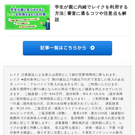
学生が親に内緒でレイクを利用する
方法│審査に通るコツや注意点も解
説
レイク 口座振込による借入は原則として銀行営業時間内に限られます。
レイク ■貸付条件について 満20歳以上70歳以下の方で安定した収入のある
方（パート・アルバイトで収入のある方も可）は、ご利用いただけます。
お取引期間中に満71歳になられた時点で新たなご融資を停止させていただ
きます。 ご融資額：1万~500万円、貸付利率：年4.5~18.0% （貸付利率
はご契約額およびご利用残高に応じて異なります）、 ご利用対象：満20歳
~70歳（国内居住の方、日本の永住権を取得されている方）、 遅延損害
金：年20.0%、ご返済方式：残高スライドリボルビング方式・元利定額リ
ボルビング方式、 ご返済期間（回数）、 最長10年・最大120回（融資額の
範囲内での追加借入や繰上返済により、返済期間・回数はお借入れ及び返済
計画に応じて 変動します）、必要書類：運転免許証（契約額に応じて、レ
イクが必要と判断した場合、 収入証明も提出）、担保・保証人：不要 ※貸
付条件を確認し、借りすぎに注意しましょう。 ※新生フィナンシャル株式