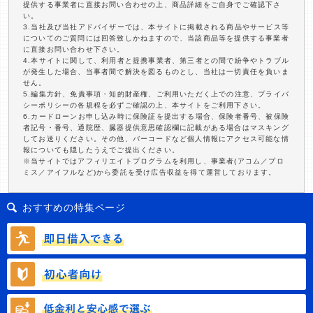
提供する事業者に直接お問い合わせの上、商品詳細をご自身でご確認下さ
い。
3.当社及び当社アドバイザーでは、本サイトに掲載される商品やサービス等
についてのご質問には回答致しかねますので、当該商品等を提供する事業者
に直接お問い合わせ下さい。
4.本サイトに関して、利用者と提携事業者、第三者との間で紛争やトラブル
が発生した場合、当事者間で解決を図るものとし、当社は一切責任を負いま
せん。
5.編集方針、免責事項・知的財産権、ご利用いただく上での注意、プライバ
シーポリシーの各規程を必ずご確認の上、本サイトをご利用下さい。
6.カードローンお申し込み時に保険証を提出する場合、保険者番号、被保険
者記号・番号、通院歴、臓器提供意思確認欄に記載がある場合はマスキング
してお送りください。その他、バーコードなど個人情報にアクセス可能な情
報についても隠したうえでご提出ください。
※当サイトではアフィリエイトプログラムを利用し、事業者(アコム／プロ
ミス／アイフルなど)から委託を受け広告収益を得て運営しております。
おすすめの特集ページ