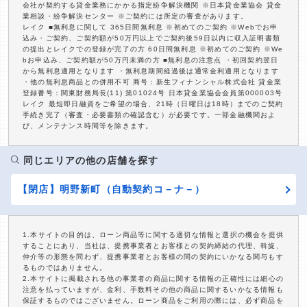
会社が契約する貸金業務にかかる指定紛争解決機関 ※日本貸金業協会 貸金
業相談・紛争解決センター ※ご契約には所定の審査があります。
レイク ■無利息に関して 365日間無利息 ※初めてのご契約 ※Webでお申
込み・ご契約、ご契約額が50万円以上でご契約後59日以内に収入証明書類
の提出とレイクでの登録が完了の方 60日間無利息 ※初めてのご契約 ※We
bお申込み、ご契約額が50万円未満の方 ■無利息の注意点 ・初回契約翌日
から無利息適用となります ・無利息期間経過後は通常金利適用となります
・他の無利息商品との併用不可 商号：新生フィナンシャル株式会社 貸金業
登録番号：関東財務局長(11) 第01024号 日本貸金業協会会員第000003号
レイク 最短即日融資をご希望の場合、21時（日曜日は18時）までのご契約
手続き完了（審査・必要書類の確認含む）が必要です。一部金融機関およ
び、メンテナンス時間等を除きます。
同じエリアの他の店舗を探す
【閉店】明野新町（自動契約コ－ナ－）
1.本サイトの目的は、ローン商品等に関する適切な情報と選択の機会を提供
することにあり、当社は、提携事業者とお客様との契約締結の代理、斡旋、
仲介等の形態を問わず、提携事業者とお客様の間の契約にいかなる関与もす
るものではありません。
2.本サイトに掲載される他の事業者の商品に関する情報の正確性には細心の
注意を払っていますが、金利、手数料その他の商品に関するいかなる情報も
保証するものではございません。ローン商品をご利用の際には、必ず商品を