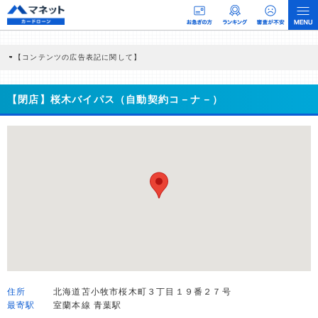
【コンテンツの広告表記に関して】
本コンテンツには、紹介している商品・商材の広告（リンク）を含む場合がありま
す。 これらの広告を経由して読者が企業ホームページを訪れ、成約が発生すると弊
社に対して企業から紹介報酬が支払われるという収益モデルです。 ただし、特定の
【閉店】桜木バイパス（自動契約コ－ナ－）
商品を根拠なくPRするものではなく、当編集部の調査／ユーザーへの口コミ収集な
どに基づき、公平性を担保した情報提供を行っています。
>提携企業一覧
住所
北海道苫小牧市桜木町３丁目１９番２７号
最寄駅
室蘭本線 青葉駅