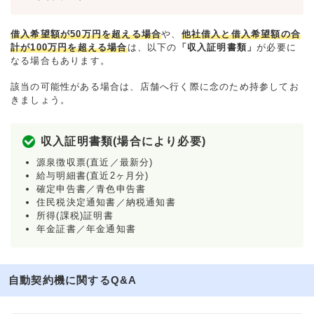
借入希望額が50万円を超える場合
や、
他社借入と借入希望額の合
計が100万円を超える場合
は、以下の
「収入証明書類」
が必要に
なる場合もあります。
該当の可能性がある場合は、店舗へ行く際に念のため持参してお
きましょう。
収入証明書類(場合により必要)
源泉徴収票(直近／最新分)
給与明細書(直近2ヶ月分)
確定申告書／青色申告書
住民税決定通知書／納税通知書
所得(課税)証明書
年金証書／年金通知書
自動契約機に関するQ&A