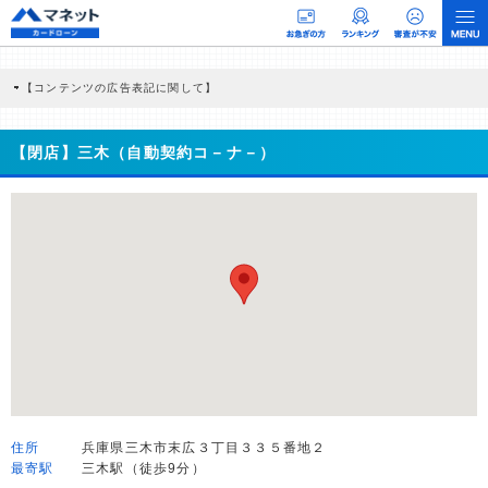
【コンテンツの広告表記に関して】
本コンテンツには、紹介している商品・商材の広告（リンク）を含む場合がありま
す。 これらの広告を経由して読者が企業ホームページを訪れ、成約が発生すると弊
社に対して企業から紹介報酬が支払われるという収益モデルです。 ただし、特定の
【閉店】三木（自動契約コ－ナ－）
商品を根拠なくPRするものではなく、当編集部の調査／ユーザーへの口コミ収集な
どに基づき、公平性を担保した情報提供を行っています。
>提携企業一覧
住所
兵庫県三木市末広３丁目３３５番地２
最寄駅
三木駅（徒歩9分）