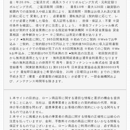
金：年20.0%、ご返済方式：残高スライドリボルビング方式・元利定額リ
ボルビング方式、 ご返済期間（回数）、 最長10年・最大120回（融資額の
範囲内での追加借入や繰上返済により、返済期間・回数はお借入れ及び返済
計画に応じて 変動します）、必要書類：運転免許証（契約額に応じて、レ
イクが必要と判断した場合、 収入証明も提出）、担保・保証人：不要 ※貸
付条件を確認し、借りすぎに注意しましょう。 ※新生フィナンシャル株式
会社が契約する貸金業務にかかる指定紛争解決機関 ※日本貸金業協会 貸金
業相談・紛争解決センター ※ご契約には所定の審査があります。
レイク ■無利息に関して 365日間無利息 ※初めてのご契約 ※Webでお申
込み・ご契約、ご契約額が50万円以上でご契約後59日以内に収入証明書類
の提出とレイクでの登録が完了の方 60日間無利息 ※初めてのご契約 ※We
bお申込み、ご契約額が50万円未満の方 ■無利息の注意点 ・初回契約翌日
から無利息適用となります ・無利息期間経過後は通常金利適用となります
・他の無利息商品との併用不可 商号：新生フィナンシャル株式会社 貸金業
登録番号：関東財務局長(11) 第01024号 日本貸金業協会会員第000003号
レイク 最短即日融資をご希望の場合、21時（日曜日は18時）までのご契約
手続き完了（審査・必要書類の確認含む）が必要です。一部金融機関およ
び、メンテナンス時間等を除きます。
1.本サイトの目的は、ローン商品等に関する適切な情報と選択の機会を提供
することにあり、当社は、提携事業者とお客様との契約締結の代理、斡旋、
仲介等の形態を問わず、提携事業者とお客様の間の契約にいかなる関与もす
るものではありません。
2.本サイトに掲載される他の事業者の商品に関する情報の正確性には細心の
注意を払っていますが、金利、手数料その他の商品に関するいかなる情報も
保証するものではございません。ローン商品をご利用の際には、必ず商品を