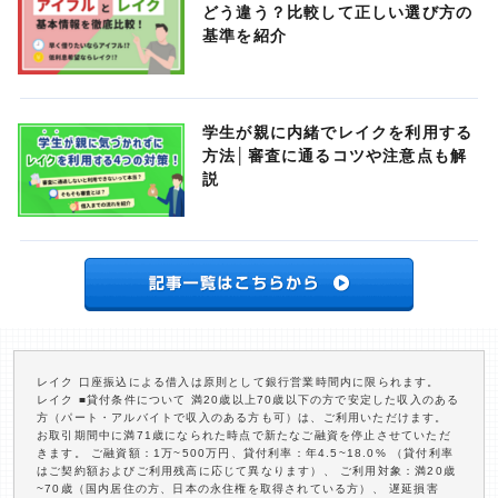
どう違う？比較して正しい選び方の
基準を紹介
学生が親に内緒でレイクを利用する
方法│審査に通るコツや注意点も解
説
レイク 口座振込による借入は原則として銀行営業時間内に限られます。
レイク ■貸付条件について 満20歳以上70歳以下の方で安定した収入のある
方（パート・アルバイトで収入のある方も可）は、ご利用いただけます。
お取引期間中に満71歳になられた時点で新たなご融資を停止させていただ
きます。 ご融資額：1万~500万円、貸付利率：年4.5~18.0% （貸付利率
はご契約額およびご利用残高に応じて異なります）、 ご利用対象：満20歳
~70歳（国内居住の方、日本の永住権を取得されている方）、 遅延損害