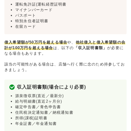
運転免許証(運転経歴証明書
マイナンバーカード
パスポート
特別永住者証明書
在留カード
借入希望額が50万円を超える場合
や、
他社借入と借入希望額の合
計が100万円を超える場合
は、以下の
「収入証明書類」
が必要に
なる場合もあります。
該当の可能性がある場合は、店舗へ行く際に念のため持参してお
きましょう。
収入証明書類(場合により必要)
源泉徴収票(直近／最新分)
給与明細書(直近2ヶ月分)
確定申告書／青色申告書
住民税決定通知書／納税通知書
所得(課税)証明書
年金証書／年金通知書