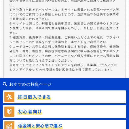
提供する事業者に直接お問い合わせの上、商品詳細をご自身でご確認下さ
い。
3.当社及び当社アドバイザーでは、本サイトに掲載される商品やサービス等
についてのご質問には回答致しかねますので、当該商品等を提供する事業者
に直接お問い合わせ下さい。
4.本サイトに関して、利用者と提携事業者、第三者との間で紛争やトラブル
が発生した場合、当事者間で解決を図るものとし、当社は一切責任を負いま
せん。
5.編集方針、免責事項・知的財産権、ご利用いただく上での注意、プライバ
シーポリシーの各規程を必ずご確認の上、本サイトをご利用下さい。
6.カードローンお申し込み時に保険証を提出する場合、保険者番号、被保険
者記号・番号、通院歴、臓器提供意思確認欄に記載がある場合はマスキング
してお送りください。その他、バーコードなど個人情報にアクセス可能な情
報についても隠したうえでご提出ください。
※当サイトではアフィリエイトプログラムを利用し、事業者(アコム／プロ
ミス／アイフルなど)から委託を受け広告収益を得て運営しております。
おすすめの特集ページ