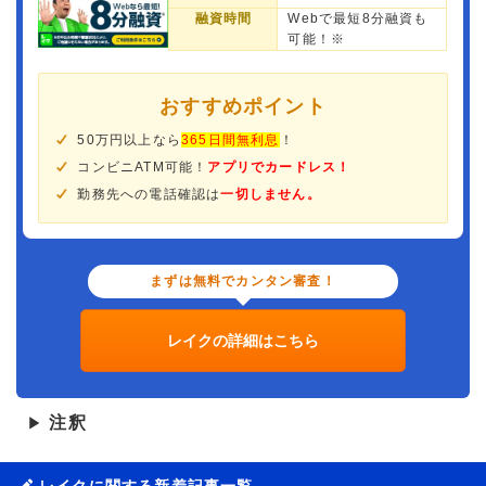
融資時間
Webで最短8分融資も
可能！※
おすすめポイント
50万円以上なら
365日間無利息
！
コンビニATM可能！
アプリでカードレス！
勤務先への電話確認は
一切しません。
まずは無料でカンタン審査！
レイクの詳細はこちら
注釈
▶
レイクに関する新着記事一覧