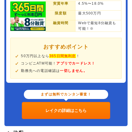
実質年率
4.5%〜18.0%
限度額
最大500万円
融資時間
Webで最短8分融資も
可能！※
おすすめポイント
50万円以上なら
365日間無利息
！
コンビニATM可能！
アプリでカードレス！
勤務先への電話確認は
一切しません。
まずは無料でカンタン審査！
レイクの詳細はこちら