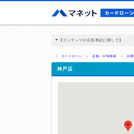
【コンテンツの広告表記に関して】
本コンテンツには、紹介している商品・商材
と弊社に対して企業から紹介報酬が支払われ
カードローン
店舗・ATM検索
兵庫
ミ収集などに基づき、公平性を担保した情
>提携企業一覧
神戸店