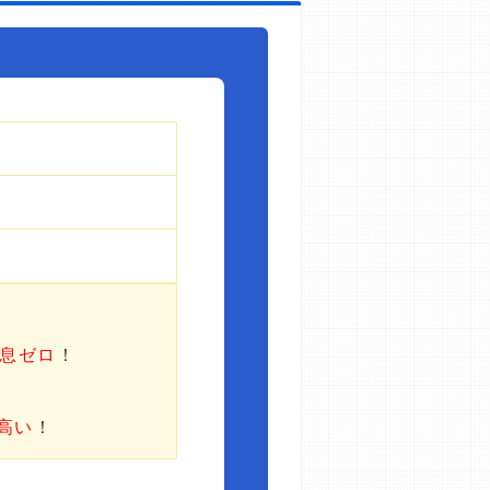
利息ゼロ
！
高い
！