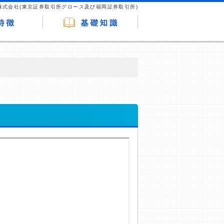
株式会社(東京証券取引所グロース及び福岡証券取引所)
が企業ホームページを訪れ、成約が発生する
はなく、当編集部の調査／ユーザーへの口コ