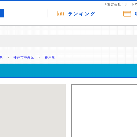
>運営会社：ポート
の広告（リンク）を含む場合があります。 これらの広告を経由して読者
るという収益モデルです。 ただし、特定の商品を根拠なくPRするもので
県
神戸市中央区
神戸店
報提供を行っています。