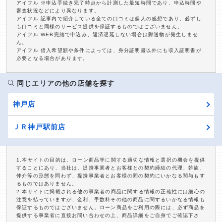
アイフル ※申込手続き完了時点から計測した最短時間であり、申込時間や
審査状況などにより異なります。
アイフル 記事内で紹介している全ての口コミは個人の感想であり、必ずし
も口コミと同様のサービス提供を保証するものではございません。
アイフル WEB完結で申込み、返済遅延しない場合は郵送物が発生しませ
ん。
アイフル 借入希望額や条件によっては、身分証明書以外にも収入証明書が
必要となる場合があります。
同じエリアの他の店舗を探す
神戸店
ＪＲ神戸駅前店
1.本サイトの目的は、ローン商品等に関する適切な情報と選択の機会を提供
することにあり、当社は、提携事業者とお客様との契約締結の代理、斡旋、
仲介等の形態を問わず、提携事業者とお客様の間の契約にいかなる関与もす
るものではありません。
2.本サイトに掲載される他の事業者の商品に関する情報の正確性には細心の
注意を払っていますが、金利、手数料その他の商品に関するいかなる情報も
保証するものではございません。ローン商品をご利用の際には、必ず商品を
提供する事業者に直接お問い合わせの上、商品詳細をご自身でご確認下さ