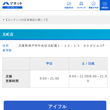
【コンテンツの広告表記に関して】
本コンテンツには、紹介している商品・商材の広告（リンク）を含む場合がありま
す。 これらの広告を経由して読者が企業ホームページを訪れ、成約が発生すると弊
社に対して企業から紹介報酬が支払われるという収益モデルです。 ただし、特定の
元町店
商品を根拠なくPRするものではなく、当編集部の調査／ユーザーへの口コミ収集な
どに基づき、公平性を担保した情報提供を行っています。
>提携企業一覧
住所
兵庫県神戸市中央区元町通１－１３－１３ タケダビル２F
最寄駅
平日
土 / 日祝
店舗
9:00～21:00/9:00～21:0
9:00～21:00
営業時間
0
アイフル