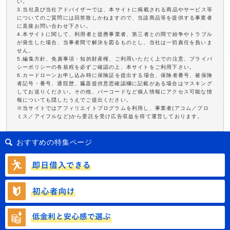
い。
3.当社及び当社アドバイザーでは、本サイトに掲載される商品やサービス等
についてのご質問には回答致しかねますので、当該商品等を提供する事業者
に直接お問い合わせ下さい。
4.本サイトに関して、利用者と提携事業者、第三者との間で紛争やトラブル
が発生した場合、当事者間で解決を図るものとし、当社は一切責任を負いま
せん。
5.編集方針、免責事項・知的財産権、ご利用いただく上での注意、プライバ
シーポリシーの各規程を必ずご確認の上、本サイトをご利用下さい。
6.カードローンお申し込み時に保険証を提出する場合、保険者番号、被保険
者記号・番号、通院歴、臓器提供意思確認欄に記載がある場合はマスキング
してお送りください。その他、バーコードなど個人情報にアクセス可能な情
報についても隠したうえでご提出ください。
※当サイトではアフィリエイトプログラムを利用し、事業者(アコム／プロ
ミス／アイフルなど)から委託を受け広告収益を得て運営しております。
おすすめの特集ページ