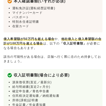
本人確認書類(いずれか必須)
運転免許証(運転経歴証明書)
マイナンバーカード
パスポート
特別永住者証明書
在留カード
借入希望額が50万円を超える場合
や、
他社借入と借入希望額の合
計が100万円を超える場合
は、以下の
「収入証明書類」
が必要に
なる場合もあります。
該当の可能性がある場合は、店舗へ行く際に念のため持参してお
きましょう。
収入証明書類(場合により必要)
源泉徴収票(直近／最新分)
給与明細書(直近2ヶ月分)
確定申告書／青色申告書
住民税決定通知書／納税通知書
所得(課税)証明書
年金証書／年金通知書