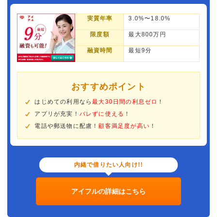
実質年率
3.0%〜18.0%
限度額
最大800万円
融資時間
最短9分
おすすめポイント
はじめての利用なら
最大30日間の利息ゼロ
！
アプリが充実！
バレずに使える
！
電話や郵送物に配慮！
顧客満足度が高い
！
内緒で借りたい人向け!!
アイフルの詳細はこちら