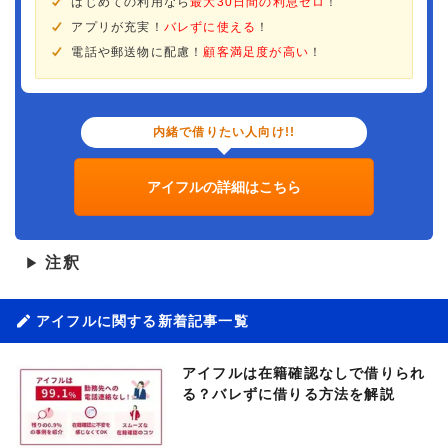
はじめての利用なら
最大30日間の利息ゼロ
！
アプリが充実！
バレずに使える
！
電話や郵送物に配慮！
顧客満足度が高い
！
内緒で借りたい人向け!!
アイフルの詳細はこちら
注釈
▶
アイフルに関する新着記事一覧
アイフルは在籍確認なしで借りられ
る？バレずに借りる方法を解説