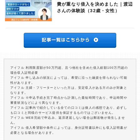
費が重なり借入を決めました｜渡辺
さんの体験談（32歳・女性）
アイフル 利用限度額が50万円超、且つ他社を含めた借入総額100万円超の
場合収入証明必要
アイフル 申し込みの状況によっては、希望に沿った融資を得られない可能
性があります。
アイフル 主婦・フリーターといった方は、安定収入がある方のみが対象と
なります。
アイフル ※申込手続き完了時点から計測した最短時間であり、申込時間や
審査状況などにより異なります。
アイフル 記事内で紹介している全ての口コミは個人の感想であり、必ずし
も口コミと同様のサービス提供を保証するものではございません。
アイフル WEB完結で申込み、返済遅延しない場合は郵送物が発生しませ
ん。
アイフル 借入希望額や条件によっては、身分証明書以外にも収入証明書が
必要となる場合があります。