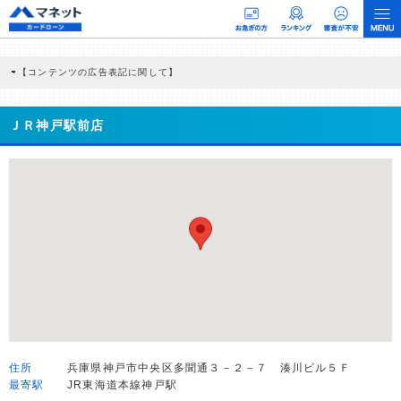
【コンテンツの広告表記に関して】
本コンテンツには、紹介している商品・商材の広告（リンク）を含む場合がありま
す。 これらの広告を経由して読者が企業ホームページを訪れ、成約が発生すると弊
社に対して企業から紹介報酬が支払われるという収益モデルです。 ただし、特定の
ＪＲ神戸駅前店
商品を根拠なくPRするものではなく、当編集部の調査／ユーザーへの口コミ収集な
どに基づき、公平性を担保した情報提供を行っています。
>提携企業一覧
住所
兵庫県神戸市中央区多聞通３－２－７ 湊川ビル５Ｆ
最寄駅
JR東海道本線神戸駅