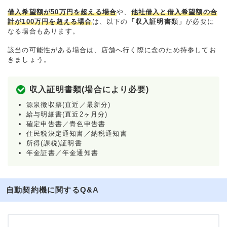
借入希望額が50万円を超える場合
や、
他社借入と借入希望額の合
計が100万円を超える場合
は、以下の
「収入証明書類」
が必要に
なる場合もあります。
該当の可能性がある場合は、店舗へ行く際に念のため持参してお
きましょう。
収入証明書類(場合により必要)
源泉徴収票(直近／最新分)
給与明細書(直近2ヶ月分)
確定申告書／青色申告書
住民税決定通知書／納税通知書
所得(課税)証明書
年金証書／年金通知書
自動契約機に関するQ&A