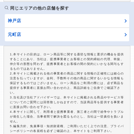
同じエリアの他の店舗を探す
神戸店
元町店
1.本サイトの目的は、ローン商品等に関する適切な情報と選択の機会を提供
することにあり、当社は、提携事業者とお客様との契約締結の代理、斡旋、
仲介等の形態を問わず、提携事業者とお客様の間の契約にいかなる関与もす
るものではありません。
2.本サイトに掲載される他の事業者の商品に関する情報の正確性には細心の
注意を払っていますが、金利、手数料その他の商品に関するいかなる情報も
保証するものではございません。ローン商品をご利用の際には、必ず商品を
提供する事業者に直接お問い合わせの上、商品詳細をご自身でご確認下さ
い。
3.当社及び当社アドバイザーでは、本サイトに掲載される商品やサービス等
についてのご質問には回答致しかねますので、当該商品等を提供する事業者
に直接お問い合わせ下さい。
4.本サイトに関して、利用者と提携事業者、第三者との間で紛争やトラブル
が発生した場合、当事者間で解決を図るものとし、当社は一切責任を負いま
せん。
5.編集方針、免責事項・知的財産権、ご利用いただく上での注意、プライバ
シーポリシーの各規程を必ずご確認の上、本サイトをご利用下さい。