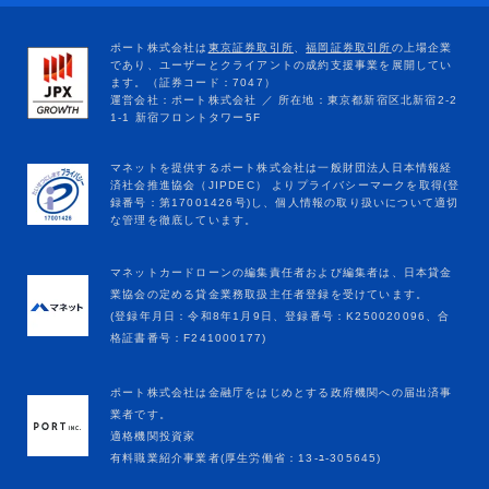
マネットカードローンの編集責任者および編集者は、日本貸金
業協会の定める貸金業務取扱主任者登録を受けています。
(登録年月日：令和8年1月9日、登録番号：K250020096、合
格証書番号：F241000177)
ポート株式会社は金融庁をはじめとする政府機関への届出済事
業者です。
適格機関投資家
有料職業紹介事業者(厚生労働省：13-ﾕ-305645)