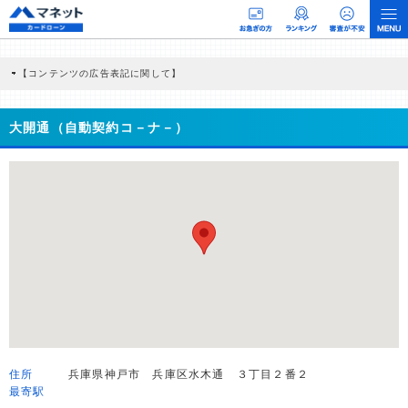
【コンテンツの広告表記に関して】
本コンテンツには、紹介している商品・商材の広告（リンク）を含む場合がありま
す。 これらの広告を経由して読者が企業ホームページを訪れ、成約が発生すると弊
社に対して企業から紹介報酬が支払われるという収益モデルです。 ただし、特定の
大開通（自動契約コ－ナ－）
商品を根拠なくPRするものではなく、当編集部の調査／ユーザーへの口コミ収集な
どに基づき、公平性を担保した情報提供を行っています。
>提携企業一覧
住所
兵庫県神戸市 兵庫区水木通 ３丁目２番２
最寄駅