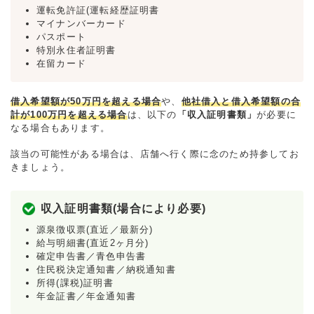
運転免許証(運転経歴証明書
マイナンバーカード
パスポート
特別永住者証明書
在留カード
借入希望額が50万円を超える場合
や、
他社借入と借入希望額の合
計が100万円を超える場合
は、以下の
「収入証明書類」
が必要に
なる場合もあります。
該当の可能性がある場合は、店舗へ行く際に念のため持参してお
きましょう。
収入証明書類(場合により必要)
源泉徴収票(直近／最新分)
給与明細書(直近2ヶ月分)
確定申告書／青色申告書
住民税決定通知書／納税通知書
所得(課税)証明書
年金証書／年金通知書