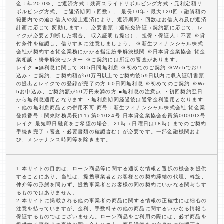
金：年20.0%、ご返済方式：残高スライドリボルビング方式・元利定額リ
ボルビング方式、 ご返済期間（回数）、 最長10年・最大120回（融資額の
範囲内での追加借入や繰上返済により、返済期間・回数はお借入れ及び返済
計画に応じて 変動します）、必要書類：運転免許証（契約額に応じて、レ
イクが必要と判断した場合、 収入証明も提出）、担保・保証人：不要 ※貸
付条件を確認し、借りすぎに注意しましょう。 ※新生フィナンシャル株式
会社が契約する貸金業務にかかる指定紛争解決機関 ※日本貸金業協会 貸金
業相談・紛争解決センター ※ご契約には所定の審査があります。
レイク ■無利息に関して 365日間無利息 ※初めてのご契約 ※Webでお申
込み・ご契約、ご契約額が50万円以上でご契約後59日以内に収入証明書類
の提出とレイクでの登録が完了の方 60日間無利息 ※初めてのご契約 ※We
bお申込み、ご契約額が50万円未満の方 ■無利息の注意点 ・初回契約翌日
から無利息適用となります ・無利息期間経過後は通常金利適用となります
・他の無利息商品との併用不可 商号：新生フィナンシャル株式会社 貸金業
登録番号：関東財務局長(11) 第01024号 日本貸金業協会会員第000003号
レイク 最短即日融資をご希望の場合、21時（日曜日は18時）までのご契約
手続き完了（審査・必要書類の確認含む）が必要です。一部金融機関およ
び、メンテナンス時間等を除きます。
1.本サイトの目的は、ローン商品等に関する適切な情報と選択の機会を提供
することにあり、当社は、提携事業者とお客様との契約締結の代理、斡旋、
仲介等の形態を問わず、提携事業者とお客様の間の契約にいかなる関与もす
るものではありません。
2.本サイトに掲載される他の事業者の商品に関する情報の正確性には細心の
注意を払っていますが、金利、手数料その他の商品に関するいかなる情報も
保証するものではございません。ローン商品をご利用の際には、必ず商品を