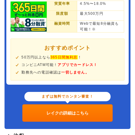
実質年率
4.5%〜18.0%
限度額
最大500万円
融資時間
Webで最短8分融資も
可能！※
おすすめポイント
50万円以上なら
365日間無利息
！
コンビニATM可能！
アプリでカードレス！
勤務先への電話確認は
一切しません。
まずは無料でカンタン審査！
レイクの詳細はこちら