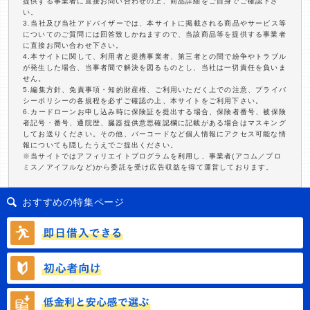
提供する事業者に直接お問い合わせの上、商品詳細をご自身でご確認下さ
い。
3.当社及び当社アドバイザーでは、本サイトに掲載される商品やサービス等
についてのご質問には回答致しかねますので、当該商品等を提供する事業者
に直接お問い合わせ下さい。
4.本サイトに関して、利用者と提携事業者、第三者との間で紛争やトラブル
が発生した場合、当事者間で解決を図るものとし、当社は一切責任を負いま
せん。
5.編集方針、免責事項・知的財産権、ご利用いただく上での注意、プライバ
シーポリシーの各規程を必ずご確認の上、本サイトをご利用下さい。
6.カードローンお申し込み時に保険証を提出する場合、保険者番号、被保険
者記号・番号、通院歴、臓器提供意思確認欄に記載がある場合はマスキング
してお送りください。その他、バーコードなど個人情報にアクセス可能な情
報についても隠したうえでご提出ください。
※当サイトではアフィリエイトプログラムを利用し、事業者(アコム／プロ
ミス／アイフルなど)から委託を受け広告収益を得て運営しております。
おすすめの特集ページ