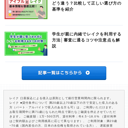
どう違う？比較して正しい選び方の
基準を紹介
学生が親に内緒でレイクを利用する
方法│審査に通るコツや注意点も解
説
レイク 口座振込による借入は原則として銀行営業時間内に限られます。
レイク ■貸付条件について 満20歳以上70歳以下の方で安定した収入のある
方（パート・アルバイトで収入のある方も可）は、ご利用いただけます。
お取引期間中に満71歳になられた時点で新たなご融資を停止させていただ
きます。 ご融資額：1万~500万円、貸付利率：年4.5~18.0% （貸付利率
はご契約額およびご利用残高に応じて異なります）、 ご利用対象：満20歳
~70歳（国内居住の方、日本の永住権を取得されている方）、 遅延損害