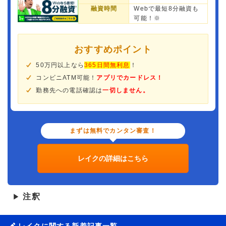
融資時間
Webで最短8分融資も
可能！※
おすすめポイント
50万円以上なら
365日間無利息
！
コンビニATM可能！
アプリでカードレス！
勤務先への電話確認は
一切しません。
まずは無料でカンタン審査！
レイクの詳細はこちら
注釈
▶
レイクに関する新着記事一覧