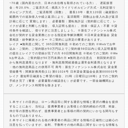
~70歳（国内居住の方、日本の永住権を取得されている方）、 遅延損害
金：年20.0%、ご返済方式：残高スライドリボルビング方式・元利定額リ
ボルビング方式、 ご返済期間（回数）、 最長10年・最大120回（融資額の
範囲内での追加借入や繰上返済により、返済期間・回数はお借入れ及び返済
計画に応じて 変動します）、必要書類：運転免許証（契約額に応じて、レ
イクが必要と判断した場合、 収入証明も提出）、担保・保証人：不要 ※貸
付条件を確認し、借りすぎに注意しましょう。 ※新生フィナンシャル株式
会社が契約する貸金業務にかかる指定紛争解決機関 ※日本貸金業協会 貸金
業相談・紛争解決センター ※ご契約には所定の審査があります。
レイク ■無利息に関して 365日間無利息 ※初めてのご契約 ※Webでお申
込み・ご契約、ご契約額が50万円以上でご契約後59日以内に収入証明書類
の提出とレイクでの登録が完了の方 60日間無利息 ※初めてのご契約 ※We
bお申込み、ご契約額が50万円未満の方 ■無利息の注意点 ・初回契約翌日
から無利息適用となります ・無利息期間経過後は通常金利適用となります
・他の無利息商品との併用不可 商号：新生フィナンシャル株式会社 貸金業
登録番号：関東財務局長(11) 第01024号 日本貸金業協会会員第000003号
レイク 最短即日融資をご希望の場合、21時（日曜日は18時）までのご契約
手続き完了（審査・必要書類の確認含む）が必要です。一部金融機関およ
び、メンテナンス時間等を除きます。
1.本サイトの目的は、ローン商品等に関する適切な情報と選択の機会を提供
することにあり、当社は、提携事業者とお客様との契約締結の代理、斡旋、
仲介等の形態を問わず、提携事業者とお客様の間の契約にいかなる関与もす
るものではありません。
2.本サイトに掲載される他の事業者の商品に関する情報の正確性には細心の
注意を払っていますが、金利、手数料その他の商品に関するいかなる情報も