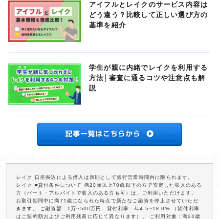
アイフルとレイクのサービス内容は
どう違う？比較して正しい選び方の
基準を紹介
学生が親に内緒でレイクを利用する
方法│審査に通るコツや注意点も解
説
レイク 口座振込による借入は原則として銀行営業時間内に限られます。
レイク ■貸付条件について 満20歳以上70歳以下の方で安定した収入のある
方（パート・アルバイトで収入のある方も可）は、ご利用いただけます。
お取引期間中に満71歳になられた時点で新たなご融資を停止させていただ
きます。 ご融資額：1万~500万円、貸付利率：年4.5~18.0% （貸付利率
はご契約額およびご利用残高に応じて異なります）、 ご利用対象：満20歳