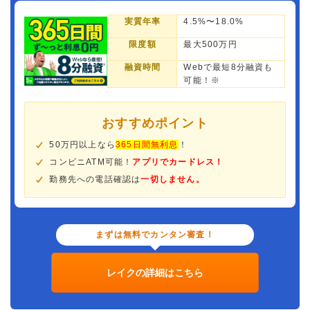
実質年率
4.5%〜18.0%
限度額
最大500万円
融資時間
Webで最短8分融資も
可能！※
おすすめポイント
50万円以上なら
365日間無利息
！
コンビニATM可能！
アプリでカードレス！
勤務先への電話確認は
一切しません。
まずは無料でカンタン審査！
レイクの詳細はこちら