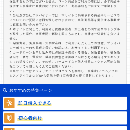
保証するものではございません。ローン商品をご利用の際には、必ず商品を
提供する事業者に直接お問い合わせの上、商品詳細をご自身でご確認下さ
い。
3.当社及び当社アドバイザーでは、本サイトに掲載される商品やサービス等
についてのご質問には回答致しかねますので、当該商品等を提供する事業者
に直接お問い合わせ下さい。
4.本サイトに関して、利用者と提携事業者、第三者との間で紛争やトラブル
が発生した場合、当事者間で解決を図るものとし、当社は一切責任を負いま
せん。
5.編集方針、免責事項・知的財産権、ご利用いただく上での注意、プライバ
シーポリシーの各規程を必ずご確認の上、本サイトをご利用下さい。
6.カードローンお申し込み時に保険証を提出する場合、保険者番号、被保険
者記号・番号、通院歴、臓器提供意思確認欄に記載がある場合はマスキング
してお送りください。その他、バーコードなど個人情報にアクセス可能な情
報についても隠したうえでご提出ください。
※当サイトではアフィリエイトプログラムを利用し、事業者(アコム／プロ
ミス／アイフルなど)から委託を受け広告収益を得て運営しております。
おすすめの特集ページ