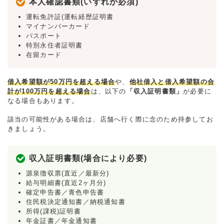
本人確認書類(いずれか必須)
運転免許証(運転経歴証明書
マイナンバーカード
パスポート
特別永住者証明書
在留カード
借入希望額が50万円を超える場合
や、
他社借入と借入希望額の合
計が100万円を超える場合
は、以下の
「収入証明書類」
が必要に
なる場合もあります。
該当の可能性がある場合は、店舗へ行く際に念のため持参してお
きましょう。
収入証明書類(場合により必要)
源泉徴収票(直近／最新分)
給与明細書(直近2ヶ月分)
確定申告書／青色申告書
住民税決定通知書／納税通知書
所得(課税)証明書
年金証書／年金通知書