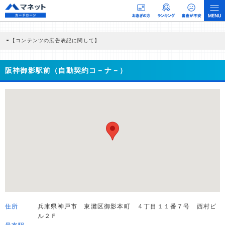
【コンテンツの広告表記に関して】
本コンテンツには、紹介している商品・商材の広告（リンク）を含む場合がありま
す。 これらの広告を経由して読者が企業ホームページを訪れ、成約が発生すると弊
社に対して企業から紹介報酬が支払われるという収益モデルです。 ただし、特定の
阪神御影駅前（自動契約コ－ナ－）
商品を根拠なくPRするものではなく、当編集部の調査／ユーザーへの口コミ収集な
どに基づき、公平性を担保した情報提供を行っています。
>提携企業一覧
住所
兵庫県神戸市 東灘区御影本町 ４丁目１１番７号 西村ビ
ル２Ｆ