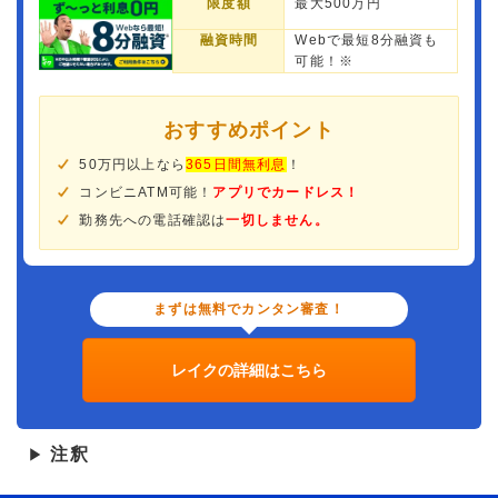
限度額
最大500万円
融資時間
Webで最短8分融資も
可能！※
おすすめポイント
50万円以上なら
365日間無利息
！
コンビニATM可能！
アプリでカードレス！
勤務先への電話確認は
一切しません。
まずは無料でカンタン審査！
レイクの詳細はこちら
注釈
▶