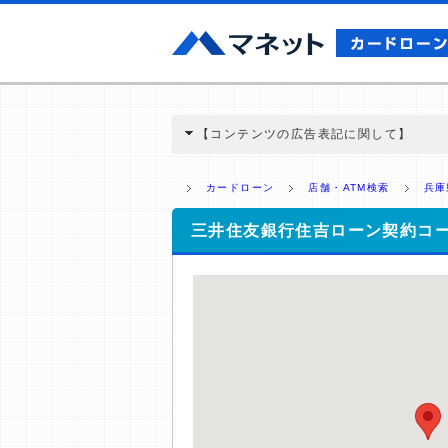
【コンテンツの広告表記に関して】
本コンテンツには、紹介している商品・商材
と弊社に対して企業から紹介報酬が支払われ
カードローン
店舗・ATM検索
兵庫
ミ収集などに基づき、公平性を担保した情
>提携企業一覧
三井住友銀行住吉ローン契約コ