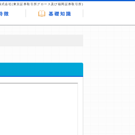
株式会社(東京証券取引所グロース及び福岡証券取引所)
が企業ホームページを訪れ、成約が発生する
はなく、当編集部の調査／ユーザーへの口コ