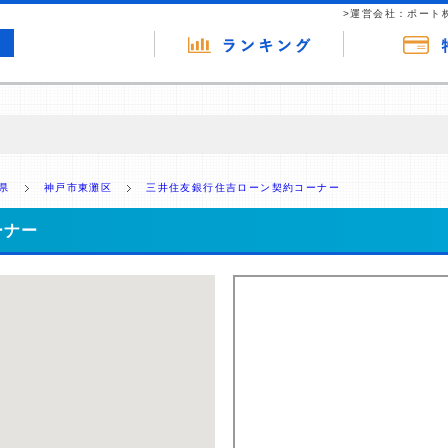
>運営会社：ポート
の広告（リンク）を含む場合があります。 これらの広告を経由して読者
るという収益モデルです。 ただし、特定の商品を根拠なくPRするもので
県
神戸市東灘区
三井住友銀行住吉ローン契約コーナー
報提供を行っています。
ーナー