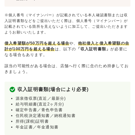
※個人番号（マイナンバー）が記載されている本人確認書類または収
入証明書類などをご提出いただく際は、個人番号（マイナンバー）が
記載されている箇所を見えないように加工して、ご提出いただきます
ようお願いいたします。
借入希望額が50万円を超える場合
や、
他社借入と借入希望額の合
計が100万円を超える場合
は、以下の
「収入証明書類」
が必要に
なる場合もあります。
該当の可能性がある場合は、店舗へ行く際に念のため持参してお
きましょう。
収入証明書類(場合により必要)
源泉徴収票(直近／最新分)
給与明細書(直近2ヶ月分)
確定申告書／青色申告書
住民税決定通知書／納税通知書
所得(課税)証明書
年金証書／年金通知書