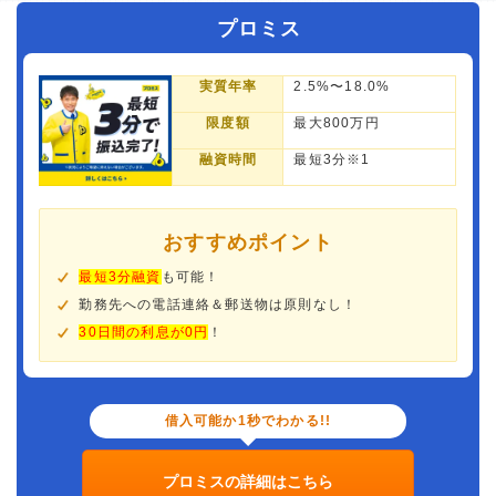
プロミス
実質年率
2.5%〜18.0%
限度額
最大800万円
融資時間
最短3分※1
おすすめポイント
最短3分融資
も可能！
勤務先への電話連絡＆郵送物は原則なし！
30日間の利息が0円
！
借入可能か1秒でわかる!!
プロミスの詳細はこちら