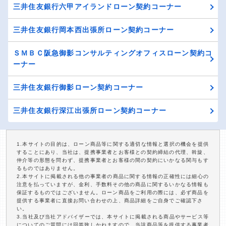
三井住友銀行六甲アイランドローン契約コーナー
三井住友銀行岡本西出張所ローン契約コーナー
ＳＭＢＣ阪急御影コンサルティングオフィスローン契約コ
ーナー
三井住友銀行御影ローン契約コーナー
三井住友銀行深江出張所ローン契約コーナー
1.本サイトの目的は、ローン商品等に関する適切な情報と選択の機会を提供
することにあり、当社は、提携事業者とお客様との契約締結の代理、斡旋、
仲介等の形態を問わず、提携事業者とお客様の間の契約にいかなる関与もす
るものではありません。
2.本サイトに掲載される他の事業者の商品に関する情報の正確性には細心の
注意を払っていますが、金利、手数料その他の商品に関するいかなる情報も
保証するものではございません。ローン商品をご利用の際には、必ず商品を
提供する事業者に直接お問い合わせの上、商品詳細をご自身でご確認下さ
い。
3.当社及び当社アドバイザーでは、本サイトに掲載される商品やサービス等
についてのご質問には回答致しかねますので、当該商品等を提供する事業者