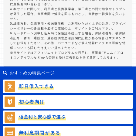
に直接お問い合わせ下さい。
4.本サイトに関して、利用者と提携事業者、第三者との間で紛争やトラブル
が発生した場合、当事者間で解決を図るものとし、当社は一切責任を負いま
せん。
5.編集方針、免責事項・知的財産権、ご利用いただく上での注意、プライバ
シーポリシーの各規程を必ずご確認の上、本サイトをご利用下さい。
6.カードローンお申し込み時に保険証を提出する場合、保険者番号、被保険
者記号・番号、通院歴、臓器提供意思確認欄に記載がある場合はマスキング
してお送りください。その他、バーコードなど個人情報にアクセス可能な情
報についても隠したうえでご提出ください。
※当サイトではアフィリエイトプログラムを利用し、事業者(アコム／プロ
ミス／アイフルなど)から委託を受け広告収益を得て運営しております。
おすすめの特集ページ