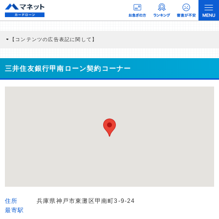
【コンテンツの広告表記に関して】
本コンテンツには、紹介している商品・商材の広告（リンク）を含む場合がありま
す。 これらの広告を経由して読者が企業ホームページを訪れ、成約が発生すると弊
社に対して企業から紹介報酬が支払われるという収益モデルです。 ただし、特定の
三井住友銀行甲南ローン契約コーナー
商品を根拠なくPRするものではなく、当編集部の調査／ユーザーへの口コミ収集な
どに基づき、公平性を担保した情報提供を行っています。
>提携企業一覧
住所
兵庫県神戸市東灘区甲南町3-9-24
最寄駅