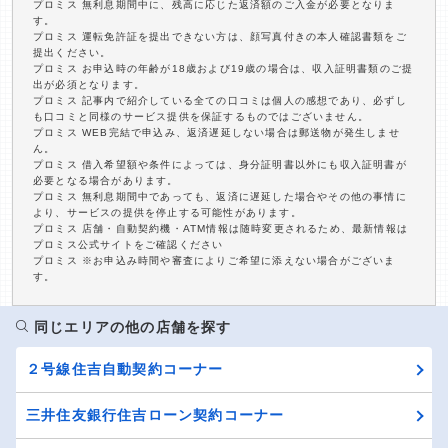
プロミス 無利息期間中に、残高に応じた返済額のご入金が必要となりま
す。
プロミス 運転免許証を提出できない方は、顔写真付きの本人確認書類をご
提出ください。
プロミス お申込時の年齢が18歳および19歳の場合は、収入証明書類のご提
出が必須となります。
プロミス 記事内で紹介している全ての口コミは個人の感想であり、必ずし
も口コミと同様のサービス提供を保証するものではございません。
プロミス WEB完結で申込み、返済遅延しない場合は郵送物が発生しませ
ん。
プロミス 借入希望額や条件によっては、身分証明書以外にも収入証明書が
必要となる場合があります。
プロミス 無利息期間中であっても、返済に遅延した場合やその他の事情に
より、サービスの提供を停止する可能性があります。
プロミス 店舗・自動契約機・ATM情報は随時変更されるため、最新情報は
プロミス公式サイトをご確認ください
プロミス ※お申込み時間や審査によりご希望に添えない場合がございま
す。
同じエリアの他の店舗を探す
２号線住吉自動契約コーナー
三井住友銀行住吉ローン契約コーナー