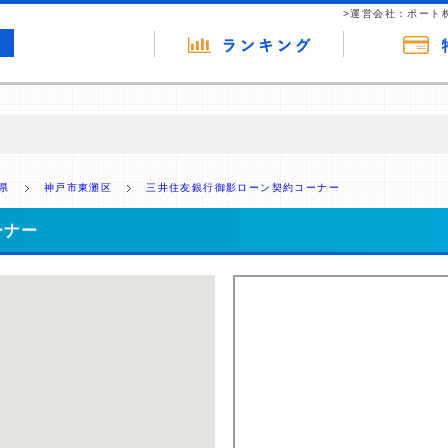
>運営会社：ポート
の広告（リンク）を含む場合があります。 これらの広告を経由して読者
るという収益モデルです。 ただし、特定の商品を根拠なくPRするもので
県
神戸市東灘区
三井住友銀行御影ローン契約コーナー
報提供を行っています。
ーナー