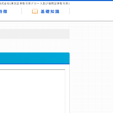
株式会社(東京証券取引所グロース及び福岡証券取引所)
が企業ホームページを訪れ、成約が発生する
はなく、当編集部の調査／ユーザーへの口コ