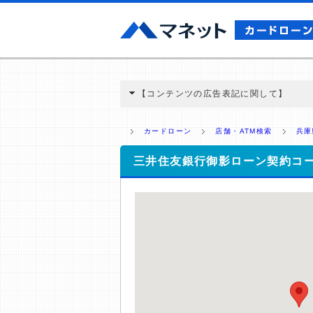
【コンテンツの広告表記に関して】
本コンテンツには、紹介している商品・商材
と弊社に対して企業から紹介報酬が支払われ
カードローン
店舗・ATM検索
兵庫
ミ収集などに基づき、公平性を担保した情
>提携企業一覧
三井住友銀行御影ローン契約コ