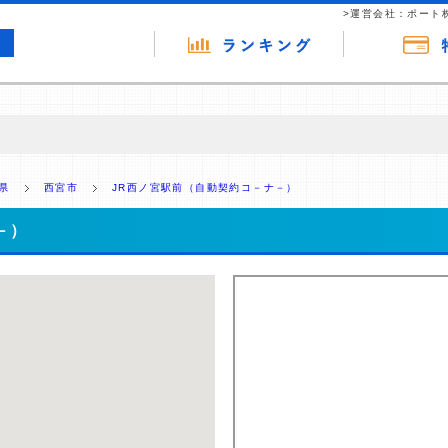
>運営会社：ポート
の広告（リンク）を含む場合があります。 これらの広告を経由して読者
るという収益モデルです。 ただし、特定の商品を根拠なくPRするもので
県
西宮市
JR西ノ宮駅前（自動契約コ－ナ－）
報提供を行っています。
－）