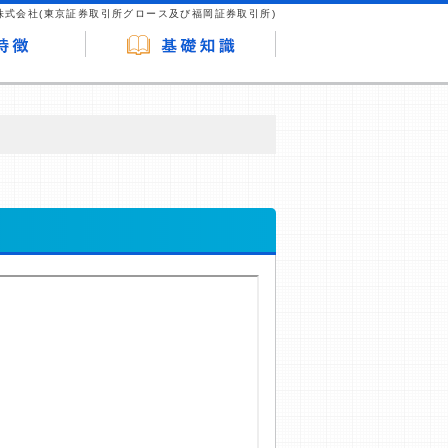
株式会社(東京証券取引所グロース及び福岡証券取引所)
が企業ホームページを訪れ、成約が発生する
はなく、当編集部の調査／ユーザーへの口コ