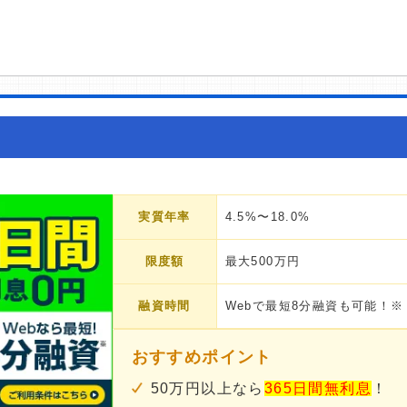
実質年率
4.5%〜18.0%
限度額
最大500万円
融資時間
Webで最短8分融資も可能！※
おすすめポイント
50万円以上なら
365日間無利息
！