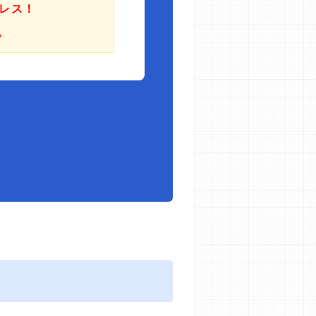
レス！
。