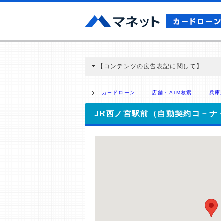
【コンテンツの広告表記に関して】
本コンテンツには、紹介している商品・商材
と弊社に対して企業から紹介報酬が支払われ
カードローン
店舗・ATM検索
兵庫
ミ収集などに基づき、公平性を担保した情
>提携企業一覧
JR西ノ宮駅前（自動契約コ－ナ