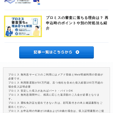
プロミスの審査に落ちる理由は？ 再
申込時のポイントや別の対処法も紹
介
プロミス 無利息サービスのご利用にはメアド登録とWeb明細利用の登録が
必要です。
プロミス 利用限度額が50万円超、且つ他社を含めた借入総額100万円超の
場合収入証明必要
プロミス 安定した収入があればパート・バイトOK
プロミス 無利息期間中に、残高に応じた返済額のご入金が必要となりま
す。
プロミス 運転免許証を提出できない方は、顔写真付きの本人確認書類をご
提出ください。
プロミス お申込時の年齢が18歳および19歳の場合は、収入証明書類のご提