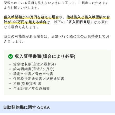
記載されている箇所を見えないように加工して、ご提出いただきます
ようお願いいたします。
借入希望額が50万円を超える場合
や、
他社借入と借入希望額の合
計が100万円を超える場合
は、以下の
「収入証明書類」
が必要に
なる場合もあります。
該当の可能性がある場合は、店舗へ行く際に念のため持参してお
きましょう。
収入証明書類(場合により必要)
源泉徴収票(直近／最新分)
給与明細書(直近2ヶ月分)
確定申告書／青色申告書
住民税決定通知書／納税通知書
所得(課税)証明書
年金証書／年金通知書
自動契約機に関するQ&A