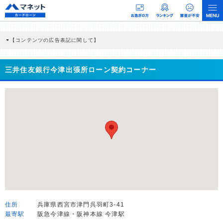
【コンテンツの広告表記に関して】
本コンテンツには、紹介している商品・商材の広告（リンク）を含む場合がありま
す。 これらの広告を経由して読者が企業ホームページを訪れ、成約が発生すると弊
社に対して企業から紹介報酬が支払われるという収益モデルです。 ただし、特定の
三井住友銀行今津出張所ローン契約コーナー
商品を根拠なくPRするものではなく、当編集部の調査／ユーザーへの口コミ収集な
どに基づき、公平性を担保した情報提供を行っています。
>提携企業一覧
住所
兵庫県西宮市津門呉羽町3-41
最寄駅
阪急今津線・阪神本線 今津駅