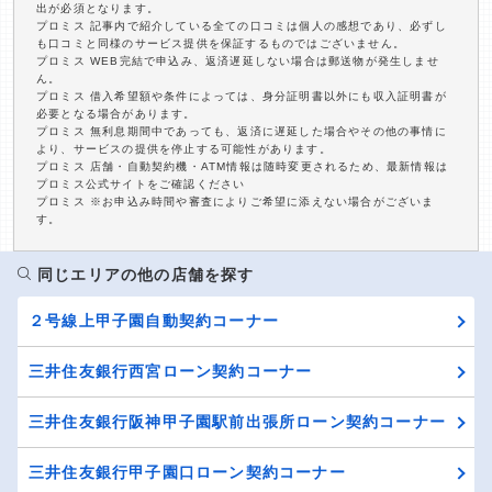
出が必須となります。
プロミス 記事内で紹介している全ての口コミは個人の感想であり、必ずし
も口コミと同様のサービス提供を保証するものではございません。
プロミス WEB完結で申込み、返済遅延しない場合は郵送物が発生しませ
ん。
プロミス 借入希望額や条件によっては、身分証明書以外にも収入証明書が
必要となる場合があります。
プロミス 無利息期間中であっても、返済に遅延した場合やその他の事情に
より、サービスの提供を停止する可能性があります。
プロミス 店舗・自動契約機・ATM情報は随時変更されるため、最新情報は
プロミス公式サイトをご確認ください
プロミス ※お申込み時間や審査によりご希望に添えない場合がございま
す。
同じエリアの他の店舗を探す
２号線上甲子園自動契約コーナー
三井住友銀行西宮ローン契約コーナー
三井住友銀行阪神甲子園駅前出張所ローン契約コーナー
三井住友銀行甲子園口ローン契約コーナー