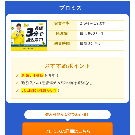
プロミス
実質年率
2.5%〜18.0%
限度額
最大800万円
融資時間
最短3分※1
おすすめポイント
最短3分融資
も可能！
勤務先への電話連絡＆郵送物は原則なし！
30日間の利息が0円
！
借入可能か1秒でわかる!!
プロミスの詳細はこちら