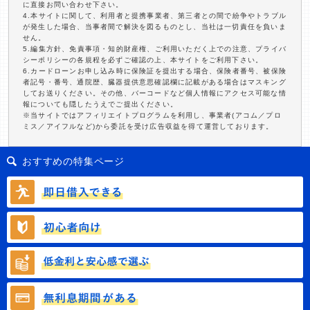
に直接お問い合わせ下さい。
4.本サイトに関して、利用者と提携事業者、第三者との間で紛争やトラブル
が発生した場合、当事者間で解決を図るものとし、当社は一切責任を負いま
せん。
5.編集方針、免責事項・知的財産権、ご利用いただく上での注意、プライバ
シーポリシーの各規程を必ずご確認の上、本サイトをご利用下さい。
6.カードローンお申し込み時に保険証を提出する場合、保険者番号、被保険
者記号・番号、通院歴、臓器提供意思確認欄に記載がある場合はマスキング
してお送りください。その他、バーコードなど個人情報にアクセス可能な情
報についても隠したうえでご提出ください。
※当サイトではアフィリエイトプログラムを利用し、事業者(アコム／プロ
ミス／アイフルなど)から委託を受け広告収益を得て運営しております。
おすすめの特集ページ