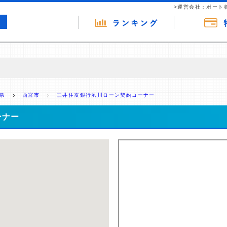
>運営会社：ポート
の広告（リンク）を含む場合があります。 これらの広告を経由して読者
るという収益モデルです。 ただし、特定の商品を根拠なくPRするもので
県
西宮市
三井住友銀行夙川ローン契約コーナー
報提供を行っています。
ーナー