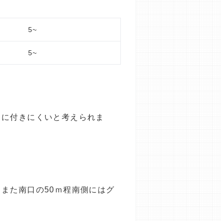
5~
5~
目に付きにくいと考えられま
また南口の50ｍ程南側にはグ