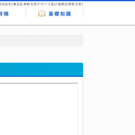
株式会社(東京証券取引所グロース及び福岡証券取引所)
が企業ホームページを訪れ、成約が発生する
はなく、当編集部の調査／ユーザーへの口コ