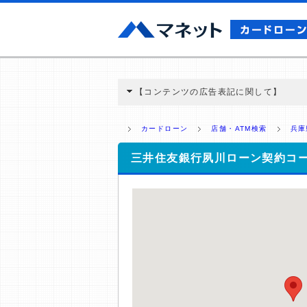
【コンテンツの広告表記に関して】
本コンテンツには、紹介している商品・商材
と弊社に対して企業から紹介報酬が支払われ
カードローン
店舗・ATM検索
兵庫
ミ収集などに基づき、公平性を担保した情
>提携企業一覧
三井住友銀行夙川ローン契約コ