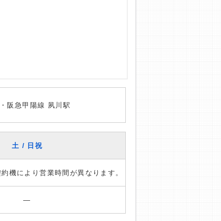
・阪急甲陽線 夙川駅
土 / 日祝
※契約機により営業時間が異なります。
―