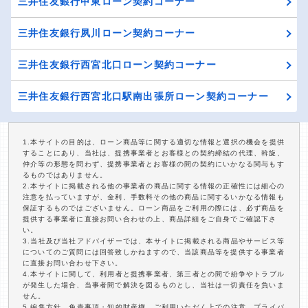
三井住友銀行甲東ローン契約コーナー
三井住友銀行夙川ローン契約コーナー
三井住友銀行西宮北口ローン契約コーナー
三井住友銀行西宮北口駅南出張所ローン契約コーナー
1.本サイトの目的は、ローン商品等に関する適切な情報と選択の機会を提供
することにあり、当社は、提携事業者とお客様との契約締結の代理、斡旋、
仲介等の形態を問わず、提携事業者とお客様の間の契約にいかなる関与もす
るものではありません。
2.本サイトに掲載される他の事業者の商品に関する情報の正確性には細心の
注意を払っていますが、金利、手数料その他の商品に関するいかなる情報も
保証するものではございません。ローン商品をご利用の際には、必ず商品を
提供する事業者に直接お問い合わせの上、商品詳細をご自身でご確認下さ
い。
3.当社及び当社アドバイザーでは、本サイトに掲載される商品やサービス等
についてのご質問には回答致しかねますので、当該商品等を提供する事業者
に直接お問い合わせ下さい。
4.本サイトに関して、利用者と提携事業者、第三者との間で紛争やトラブル
が発生した場合、当事者間で解決を図るものとし、当社は一切責任を負いま
せん。
5.編集方針、免責事項・知的財産権、ご利用いただく上での注意、プライバ