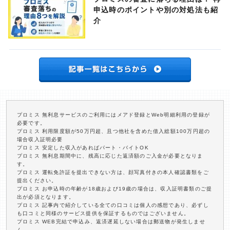
申込時のポイントや別の対処法も紹
介
プロミス 無利息サービスのご利用にはメアド登録とWeb明細利用の登録が
必要です。
プロミス 利用限度額が50万円超、且つ他社を含めた借入総額100万円超の
場合収入証明必要
プロミス 安定した収入があればパート・バイトOK
プロミス 無利息期間中に、残高に応じた返済額のご入金が必要となりま
す。
プロミス 運転免許証を提出できない方は、顔写真付きの本人確認書類をご
提出ください。
プロミス お申込時の年齢が18歳および19歳の場合は、収入証明書類のご提
出が必須となります。
プロミス 記事内で紹介している全ての口コミは個人の感想であり、必ずし
も口コミと同様のサービス提供を保証するものではございません。
プロミス WEB完結で申込み、返済遅延しない場合は郵送物が発生しませ
ん。