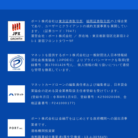
マネットカードローンの編集責任者および編集者は、日本貸金
業協会の定める貸金業務取扱主任者登録を受けています。
(登録年月日：令和8年1月9日、登録番号：K250020096、合
格証書番号：F241000177)
ポート株式会社は金融庁をはじめとする政府機関への届出済事
業者です。
適格機関投資家
有料職業紹介事業者(厚生労働省：13-ﾕ-305645)