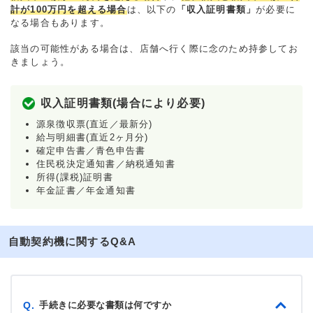
計が100万円を超える場合
は、以下の
「収入証明書類」
が必要に
なる場合もあります。
該当の可能性がある場合は、店舗へ行く際に念のため持参してお
きましょう。
収入証明書類(場合により必要)
源泉徴収票(直近／最新分)
給与明細書(直近2ヶ月分)
確定申告書／青色申告書
住民税決定通知書／納税通知書
所得(課税)証明書
年金証書／年金通知書
自動契約機に関するQ&A
手続きに必要な書類は何ですか
Q.