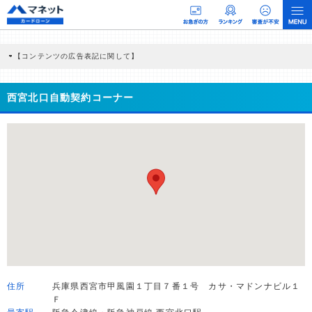
【コンテンツの広告表記に関して】
本コンテンツには、紹介している商品・商材の広告（リンク）を含む場合がありま
す。 これらの広告を経由して読者が企業ホームページを訪れ、成約が発生すると弊
社に対して企業から紹介報酬が支払われるという収益モデルです。 ただし、特定の
西宮北口自動契約コーナー
商品を根拠なくPRするものではなく、当編集部の調査／ユーザーへの口コミ収集な
どに基づき、公平性を担保した情報提供を行っています。
>提携企業一覧
住所
兵庫県西宮市甲風園１丁目７番１号 カサ・マドンナビル１
Ｆ