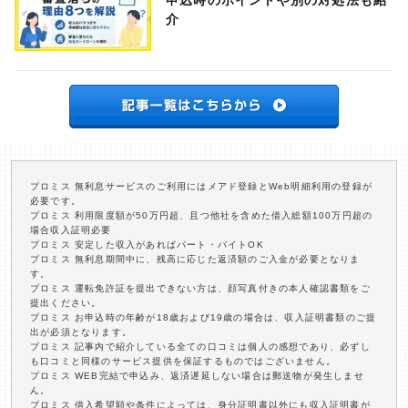
申込時のポイントや別の対処法も紹
介
プロミス 無利息サービスのご利用にはメアド登録とWeb明細利用の登録が
必要です。
プロミス 利用限度額が50万円超、且つ他社を含めた借入総額100万円超の
場合収入証明必要
プロミス 安定した収入があればパート・バイトOK
プロミス 無利息期間中に、残高に応じた返済額のご入金が必要となりま
す。
プロミス 運転免許証を提出できない方は、顔写真付きの本人確認書類をご
提出ください。
プロミス お申込時の年齢が18歳および19歳の場合は、収入証明書類のご提
出が必須となります。
プロミス 記事内で紹介している全ての口コミは個人の感想であり、必ずし
も口コミと同様のサービス提供を保証するものではございません。
プロミス WEB完結で申込み、返済遅延しない場合は郵送物が発生しませ
ん。
プロミス 借入希望額や条件によっては、身分証明書以外にも収入証明書が