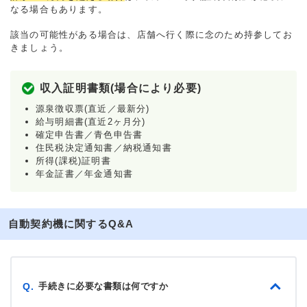
なる場合もあります。
該当の可能性がある場合は、店舗へ行く際に念のため持参してお
きましょう。
収入証明書類(場合により必要)
源泉徴収票(直近／最新分)
給与明細書(直近2ヶ月分)
確定申告書／青色申告書
住民税決定通知書／納税通知書
所得(課税)証明書
年金証書／年金通知書
自動契約機に関するQ&A
手続きに必要な書類は何ですか
Q.