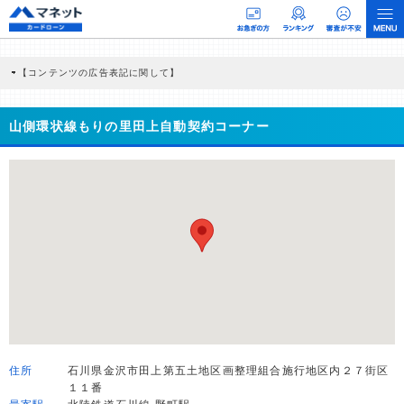
【コンテンツの広告表記に関して】
本コンテンツには、紹介している商品・商材の広告（リンク）を含む場合がありま
す。 これらの広告を経由して読者が企業ホームページを訪れ、成約が発生すると弊
社に対して企業から紹介報酬が支払われるという収益モデルです。 ただし、特定の
山側環状線もりの里田上自動契約コーナー
商品を根拠なくPRするものではなく、当編集部の調査／ユーザーへの口コミ収集な
どに基づき、公平性を担保した情報提供を行っています。
>提携企業一覧
住所
石川県金沢市田上第五土地区画整理組合施行地区内２７街区
１１番