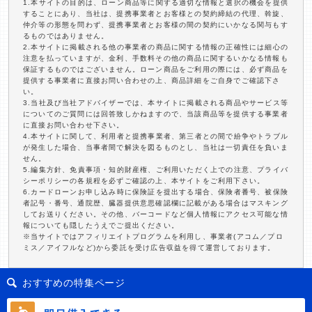
1.本サイトの目的は、ローン商品等に関する適切な情報と選択の機会を提供
することにあり、当社は、提携事業者とお客様との契約締結の代理、斡旋、
仲介等の形態を問わず、提携事業者とお客様の間の契約にいかなる関与もす
るものではありません。
2.本サイトに掲載される他の事業者の商品に関する情報の正確性には細心の
注意を払っていますが、金利、手数料その他の商品に関するいかなる情報も
保証するものではございません。ローン商品をご利用の際には、必ず商品を
提供する事業者に直接お問い合わせの上、商品詳細をご自身でご確認下さ
い。
3.当社及び当社アドバイザーでは、本サイトに掲載される商品やサービス等
についてのご質問には回答致しかねますので、当該商品等を提供する事業者
に直接お問い合わせ下さい。
4.本サイトに関して、利用者と提携事業者、第三者との間で紛争やトラブル
が発生した場合、当事者間で解決を図るものとし、当社は一切責任を負いま
せん。
5.編集方針、免責事項・知的財産権、ご利用いただく上での注意、プライバ
シーポリシーの各規程を必ずご確認の上、本サイトをご利用下さい。
6.カードローンお申し込み時に保険証を提出する場合、保険者番号、被保険
者記号・番号、通院歴、臓器提供意思確認欄に記載がある場合はマスキング
してお送りください。その他、バーコードなど個人情報にアクセス可能な情
報についても隠したうえでご提出ください。
※当サイトではアフィリエイトプログラムを利用し、事業者(アコム／プロ
ミス／アイフルなど)から委託を受け広告収益を得て運営しております。
おすすめの特集ページ