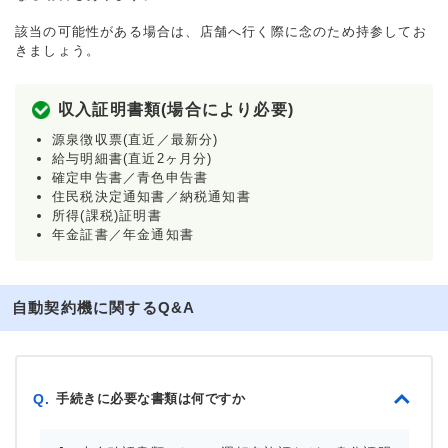
該当の可能性がある場合は、店舗へ行く際に念のため持参してお
きましょう。
収入証明書類(場合により必要)
源泉徴収票(直近／最新分)
給与明細書(直近2ヶ月分)
確定申告書／青色申告書
住民税決定通知書／納税通知書
所得(課税)証明書
年金証書／年金通知書
自動契約機に関するQ&A
手続きに必要な書類は何ですか
Q.