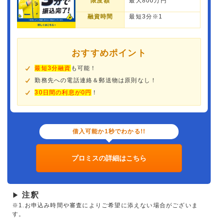
限度額
最大800万円
融資時間
最短3分※1
おすすめポイント
最短3分融資
も可能！
勤務先への電話連絡＆郵送物は原則なし！
30日間の利息が0円
！
借入可能か1秒でわかる!!
プロミスの詳細はこちら
注釈
▶
※1.お申込み時間や審査によりご希望に添えない場合がございま
す。