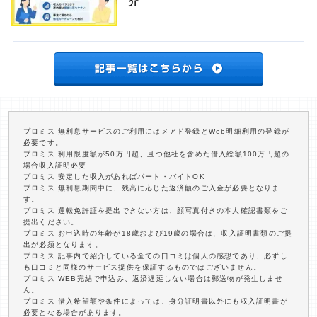
介
プロミス 無利息サービスのご利用にはメアド登録とWeb明細利用の登録が
必要です。
プロミス 利用限度額が50万円超、且つ他社を含めた借入総額100万円超の
場合収入証明必要
プロミス 安定した収入があればパート・バイトOK
プロミス 無利息期間中に、残高に応じた返済額のご入金が必要となりま
す。
プロミス 運転免許証を提出できない方は、顔写真付きの本人確認書類をご
提出ください。
プロミス お申込時の年齢が18歳および19歳の場合は、収入証明書類のご提
出が必須となります。
プロミス 記事内で紹介している全ての口コミは個人の感想であり、必ずし
も口コミと同様のサービス提供を保証するものではございません。
プロミス WEB完結で申込み、返済遅延しない場合は郵送物が発生しませ
ん。
プロミス 借入希望額や条件によっては、身分証明書以外にも収入証明書が
必要となる場合があります。