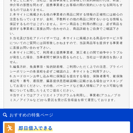
することにあり、当社は、提携事業者とお客様との契約締結の代理、斡旋、
仲介等の形態を問わず、提携事業者とお客様の間の契約にいかなる関与もす
るものではありません。
2.本サイトに掲載される他の事業者の商品に関する情報の正確性には細心の
注意を払っていますが、金利、手数料その他の商品に関するいかなる情報も
保証するものではございません。ローン商品をご利用の際には、必ず商品を
提供する事業者に直接お問い合わせの上、商品詳細をご自身でご確認下さ
い。
3.当社及び当社アドバイザーでは、本サイトに掲載される商品やサービス等
についてのご質問には回答致しかねますので、当該商品等を提供する事業者
に直接お問い合わせ下さい。
4.本サイトに関して、利用者と提携事業者、第三者との間で紛争やトラブル
が発生した場合、当事者間で解決を図るものとし、当社は一切責任を負いま
せん。
5.編集方針、免責事項・知的財産権、ご利用いただく上での注意、プライバ
シーポリシーの各規程を必ずご確認の上、本サイトをご利用下さい。
6.カードローンお申し込み時に保険証を提出する場合、保険者番号、被保険
者記号・番号、通院歴、臓器提供意思確認欄に記載がある場合はマスキング
してお送りください。その他、バーコードなど個人情報にアクセス可能な情
報についても隠したうえでご提出ください。
※当サイトではアフィリエイトプログラムを利用し、事業者(アコム／プロ
ミス／アイフルなど)から委託を受け広告収益を得て運営しております。
おすすめの特集ページ