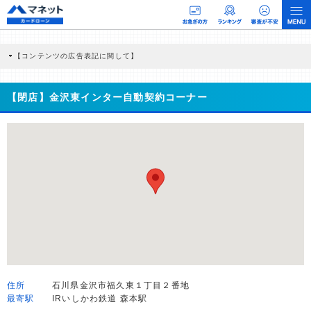
【コンテンツの広告表記に関して】
本コンテンツには、紹介している商品・商材の広告（リンク）を含む場合がありま
す。 これらの広告を経由して読者が企業ホームページを訪れ、成約が発生すると弊
社に対して企業から紹介報酬が支払われるという収益モデルです。 ただし、特定の
【閉店】金沢東インター自動契約コーナー
商品を根拠なくPRするものではなく、当編集部の調査／ユーザーへの口コミ収集な
どに基づき、公平性を担保した情報提供を行っています。
>提携企業一覧
住所
石川県金沢市福久東１丁目２番地
最寄駅
IRいしかわ鉄道 森本駅