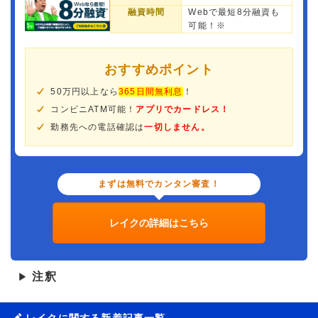
融資時間
Webで最短8分融資も
可能！※
おすすめポイント
50万円以上なら
365日間無利息
！
コンビニATM可能！
アプリでカードレス！
勤務先への電話確認は
一切しません。
まずは無料でカンタン審査！
レイクの詳細はこちら
注釈
▶
レイクに関する新着記事一覧