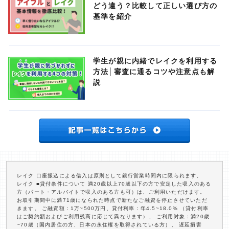
どう違う？比較して正しい選び方の
基準を紹介
学生が親に内緒でレイクを利用する
方法│審査に通るコツや注意点も解
説
レイク 口座振込による借入は原則として銀行営業時間内に限られます。
レイク ■貸付条件について 満20歳以上70歳以下の方で安定した収入のある
方（パート・アルバイトで収入のある方も可）は、ご利用いただけます。
お取引期間中に満71歳になられた時点で新たなご融資を停止させていただ
きます。 ご融資額：1万~500万円、貸付利率：年4.5~18.0% （貸付利率
はご契約額およびご利用残高に応じて異なります）、 ご利用対象：満20歳
~70歳（国内居住の方、日本の永住権を取得されている方）、 遅延損害