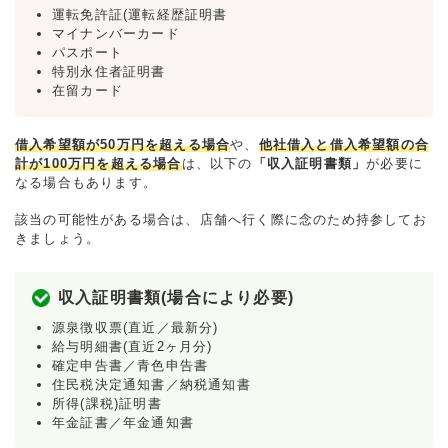
運転免許証(運転経歴証明書
マイナンバーカード
パスポート
特別永住者証明書
在留カード
借入希望額が50万円を超える場合
や、
他社借入と借入希望額の合
計が100万円を超える場合
は、以下の
「収入証明書類」
が必要に
なる場合もあります。
該当の可能性がある場合は、店舗へ行く際に念のため持参してお
きましょう。
収入証明書類(場合により必要)
源泉徴収票(直近／最新分)
給与明細書(直近2ヶ月分)
確定申告書／青色申告書
住民税決定通知書／納税通知書
所得(課税)証明書
年金証書／年金通知書