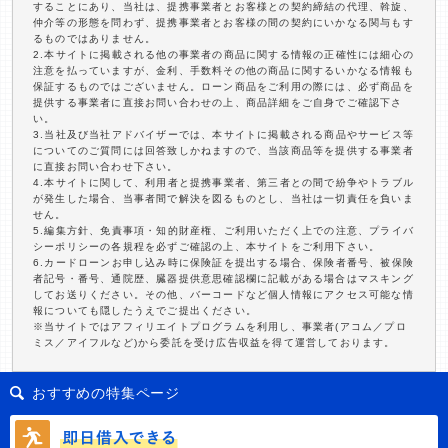
することにあり、当社は、提携事業者とお客様との契約締結の代理、斡旋、
仲介等の形態を問わず、提携事業者とお客様の間の契約にいかなる関与もす
るものではありません。
2.本サイトに掲載される他の事業者の商品に関する情報の正確性には細心の
注意を払っていますが、金利、手数料その他の商品に関するいかなる情報も
保証するものではございません。ローン商品をご利用の際には、必ず商品を
提供する事業者に直接お問い合わせの上、商品詳細をご自身でご確認下さ
い。
3.当社及び当社アドバイザーでは、本サイトに掲載される商品やサービス等
についてのご質問には回答致しかねますので、当該商品等を提供する事業者
に直接お問い合わせ下さい。
4.本サイトに関して、利用者と提携事業者、第三者との間で紛争やトラブル
が発生した場合、当事者間で解決を図るものとし、当社は一切責任を負いま
せん。
5.編集方針、免責事項・知的財産権、ご利用いただく上での注意、プライバ
シーポリシーの各規程を必ずご確認の上、本サイトをご利用下さい。
6.カードローンお申し込み時に保険証を提出する場合、保険者番号、被保険
者記号・番号、通院歴、臓器提供意思確認欄に記載がある場合はマスキング
してお送りください。その他、バーコードなど個人情報にアクセス可能な情
報についても隠したうえでご提出ください。
※当サイトではアフィリエイトプログラムを利用し、事業者(アコム／プロ
ミス／アイフルなど)から委託を受け広告収益を得て運営しております。
おすすめの特集ページ