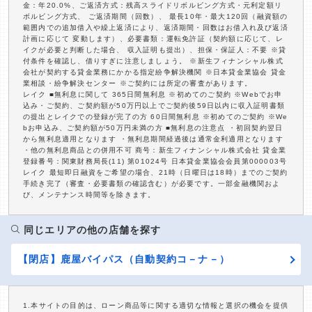
金：年20.0%、ご返済方式：残高スライドリボルビング方式・元利定額リ
ボルビング方式、 ご返済期間（回数）、 最長10年・最大120回（融資額の
範囲内での追加借入や繰上返済により、返済期間・回数はお借入れ及び返済
計画に応じて 変動します）、必要書類：運転免許証（契約額に応じて、レ
イクが必要と判断した場合、 収入証明も提出）、担保・保証人：不要 ※貸
付条件を確認し、借りすぎに注意しましょう。 ※新生フィナンシャル株式
会社が契約する貸金業務にかかる指定紛争解決機関 ※日本貸金業協会 貸金
業相談・紛争解決センター ※ご契約には所定の審査があります。
レイク ■無利息に関して 365日間無利息 ※初めてのご契約 ※Webでお申
込み・ご契約、ご契約額が50万円以上でご契約後59日以内に収入証明書類
の提出とレイクでの登録が完了の方 60日間無利息 ※初めてのご契約 ※We
bお申込み、ご契約額が50万円未満の方 ■無利息の注意点 ・初回契約翌日
から無利息適用となります ・無利息期間経過後は通常金利適用となります
・他の無利息商品との併用不可 商号：新生フィナンシャル株式会社 貸金業
登録番号：関東財務局長(11) 第01024号 日本貸金業協会会員第000003号
レイク 最短即日融資をご希望の場合、21時（日曜日は18時）までのご契約
手続き完了（審査・必要書類の確認含む）が必要です。一部金融機関およ
び、メンテナンス時間等を除きます。
同じエリアの他の店舗を探す
【閉店】鹿屋バイパス（自動契約コ－ナ－）
1.本サイトの目的は、ローン商品等に関する適切な情報と選択の機会を提供