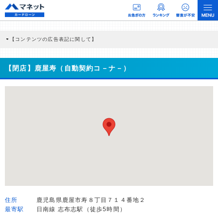
【コンテンツの広告表記に関して】
本コンテンツには、紹介している商品・商材の広告（リンク）を含む場合がありま
す。 これらの広告を経由して読者が企業ホームページを訪れ、成約が発生すると弊
社に対して企業から紹介報酬が支払われるという収益モデルです。 ただし、特定の
【閉店】鹿屋寿（自動契約コ－ナ－）
商品を根拠なくPRするものではなく、当編集部の調査／ユーザーへの口コミ収集な
どに基づき、公平性を担保した情報提供を行っています。
>提携企業一覧
住所
鹿児島県鹿屋市寿８丁目７１４番地２
最寄駅
日南線 志布志駅（徒歩5時間）