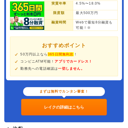
実質年率
4.5%〜18.0%
限度額
最大500万円
融資時間
Webで最短8分融資も
可能！※
おすすめポイント
50万円以上なら
365日間無利息
！
コンビニATM可能！
アプリでカードレス！
勤務先への電話確認は
一切しません。
まずは無料でカンタン審査！
レイクの詳細はこちら