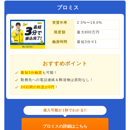
プロミス
実質年率
2.5%〜18.0%
限度額
最大800万円
融資時間
最短3分※1
おすすめポイント
最短3分融資
も可能！
勤務先への電話連絡＆郵送物は原則なし！
30日間の利息が0円
！
借入可能か1秒でわかる!!
プロミスの詳細はこちら