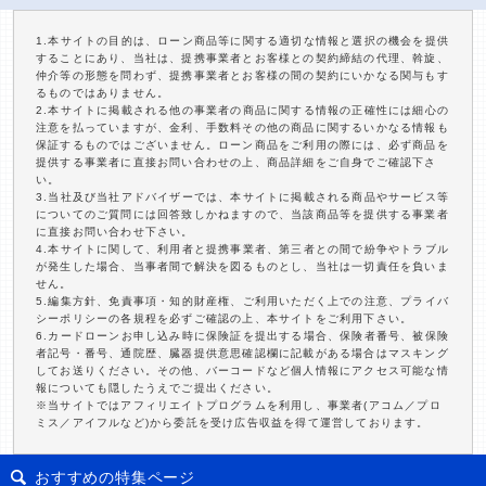
1.本サイトの目的は、ローン商品等に関する適切な情報と選択の機会を提供
することにあり、当社は、提携事業者とお客様との契約締結の代理、斡旋、
仲介等の形態を問わず、提携事業者とお客様の間の契約にいかなる関与もす
るものではありません。
2.本サイトに掲載される他の事業者の商品に関する情報の正確性には細心の
注意を払っていますが、金利、手数料その他の商品に関するいかなる情報も
保証するものではございません。ローン商品をご利用の際には、必ず商品を
提供する事業者に直接お問い合わせの上、商品詳細をご自身でご確認下さ
い。
3.当社及び当社アドバイザーでは、本サイトに掲載される商品やサービス等
についてのご質問には回答致しかねますので、当該商品等を提供する事業者
に直接お問い合わせ下さい。
4.本サイトに関して、利用者と提携事業者、第三者との間で紛争やトラブル
が発生した場合、当事者間で解決を図るものとし、当社は一切責任を負いま
せん。
5.編集方針、免責事項・知的財産権、ご利用いただく上での注意、プライバ
シーポリシーの各規程を必ずご確認の上、本サイトをご利用下さい。
6.カードローンお申し込み時に保険証を提出する場合、保険者番号、被保険
者記号・番号、通院歴、臓器提供意思確認欄に記載がある場合はマスキング
してお送りください。その他、バーコードなど個人情報にアクセス可能な情
報についても隠したうえでご提出ください。
※当サイトではアフィリエイトプログラムを利用し、事業者(アコム／プロ
ミス／アイフルなど)から委託を受け広告収益を得て運営しております。
おすすめの特集ページ