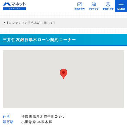
【コンテンツの広告表記に関して】
本コンテンツには、紹介している商品・商材の広告（リンク）を含む場合がありま
す。 これらの広告を経由して読者が企業ホームページを訪れ、成約が発生すると弊
社に対して企業から紹介報酬が支払われるという収益モデルです。 ただし、特定の
三井住友銀行厚木ローン契約コーナー
商品を根拠なくPRするものではなく、当編集部の調査／ユーザーへの口コミ収集な
どに基づき、公平性を担保した情報提供を行っています。
>提携企業一覧
住所
神奈川県厚木市中町2-3-5
最寄駅
小田急線 本厚木駅