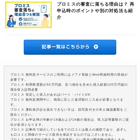
プロミスの審査に落ちる理由は？ 再
申込時のポイントや別の対処法も紹
介
プロミス 無利息サービスのご利用にはメアド登録とWeb明細利用の登録が
必要です。
プロミス 利用限度額が50万円超、且つ他社を含めた借入総額100万円超の
場合収入証明必要
プロミス 安定した収入があればパート・バイトOK
プロミス 無利息期間中に、残高に応じた返済額のご入金が必要となりま
す。
プロミス 運転免許証を提出できない方は、顔写真付きの本人確認書類をご
提出ください。
プロミス お申込時の年齢が18歳および19歳の場合は、収入証明書類のご提
出が必須となります。
プロミス 記事内で紹介している全ての口コミは個人の感想であり、必ずし
も口コミと同様のサービス提供を保証するものではございません。
プロミス WEB完結で申込み、返済遅延しない場合は郵送物が発生しませ