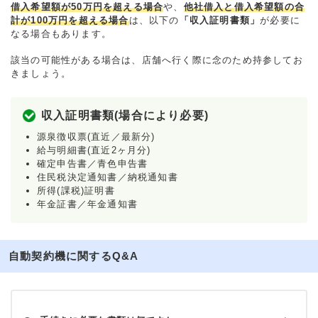
借入希望額が50万円を超える場合
や、
他社借入と借入希望額の合
計が100万円を超える場合
は、以下の
「収入証明書類」
が必要に
なる場合もあります。
該当の可能性がある場合は、店舗へ行く際に念のため持参してお
きましょう。
収入証明書類(場合により必要)
源泉徴収票(直近／最新分)
給与明細書(直近2ヶ月分)
確定申告書／青色申告書
住民税決定通知書／納税通知書
所得(課税)証明書
年金証書／年金通知書
自動契約機に関するQ&A