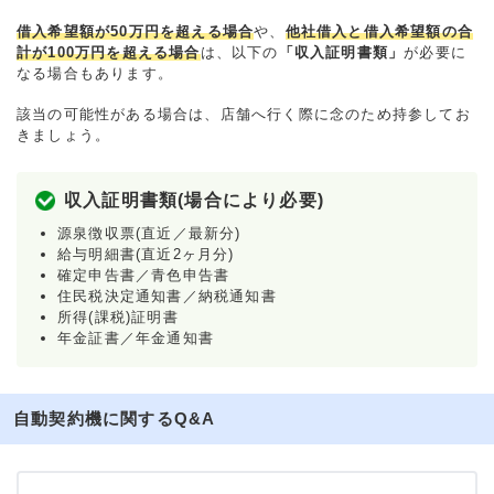
借入希望額が50万円を超える場合
や、
他社借入と借入希望額の合
計が100万円を超える場合
は、以下の
「収入証明書類」
が必要に
なる場合もあります。
該当の可能性がある場合は、店舗へ行く際に念のため持参してお
きましょう。
収入証明書類(場合により必要)
源泉徴収票(直近／最新分)
給与明細書(直近2ヶ月分)
確定申告書／青色申告書
住民税決定通知書／納税通知書
所得(課税)証明書
年金証書／年金通知書
自動契約機に関するQ&A