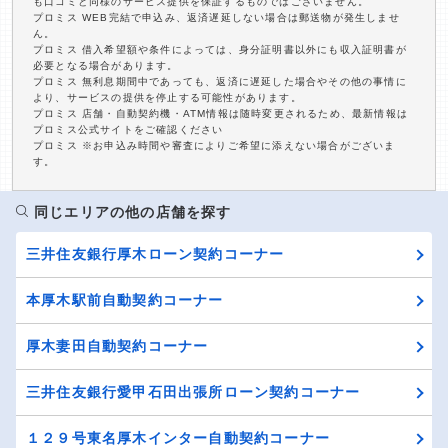
も口コミと同様のサービス提供を保証するものではございません。
プロミス WEB完結で申込み、返済遅延しない場合は郵送物が発生しませ
ん。
プロミス 借入希望額や条件によっては、身分証明書以外にも収入証明書が
必要となる場合があります。
プロミス 無利息期間中であっても、返済に遅延した場合やその他の事情に
より、サービスの提供を停止する可能性があります。
プロミス 店舗・自動契約機・ATM情報は随時変更されるため、最新情報は
プロミス公式サイトをご確認ください
プロミス ※お申込み時間や審査によりご希望に添えない場合がございま
す。
同じエリアの他の店舗を探す
三井住友銀行厚木ローン契約コーナー
本厚木駅前自動契約コーナー
厚木妻田自動契約コーナー
三井住友銀行愛甲石田出張所ローン契約コーナー
１２９号東名厚木インター自動契約コーナー