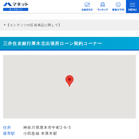
【コンテンツの広告表記に関して】
本コンテンツには、紹介している商品・商材の広告（リンク）を含む場合がありま
す。 これらの広告を経由して読者が企業ホームページを訪れ、成約が発生すると弊
社に対して企業から紹介報酬が支払われるという収益モデルです。 ただし、特定の
三井住友銀行厚木北出張所ローン契約コーナー
商品を根拠なくPRするものではなく、当編集部の調査／ユーザーへの口コミ収集な
どに基づき、公平性を担保した情報提供を行っています。
>提携企業一覧
住所
神奈川県厚木市中町2-6-5
最寄駅
小田急線 本厚木駅