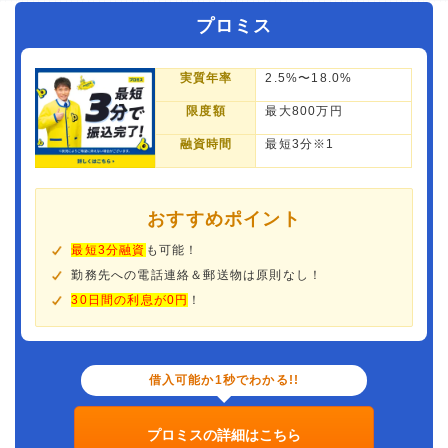
プロミス
実質年率
2.5%〜18.0%
限度額
最大800万円
融資時間
最短3分※1
おすすめポイント
最短3分融資
も可能！
勤務先への電話連絡＆郵送物は原則なし！
30日間の利息が0円
！
借入可能か1秒でわかる!!
プロミスの詳細はこちら