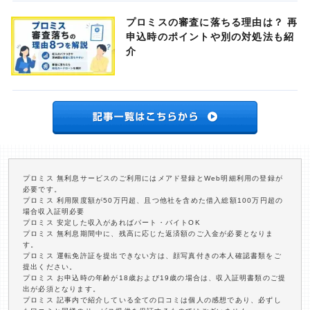
プロミスの審査に落ちる理由は？ 再
申込時のポイントや別の対処法も紹
介
プロミス 無利息サービスのご利用にはメアド登録とWeb明細利用の登録が
必要です。
プロミス 利用限度額が50万円超、且つ他社を含めた借入総額100万円超の
場合収入証明必要
プロミス 安定した収入があればパート・バイトOK
プロミス 無利息期間中に、残高に応じた返済額のご入金が必要となりま
す。
プロミス 運転免許証を提出できない方は、顔写真付きの本人確認書類をご
提出ください。
プロミス お申込時の年齢が18歳および19歳の場合は、収入証明書類のご提
出が必須となります。
プロミス 記事内で紹介している全ての口コミは個人の感想であり、必ずし