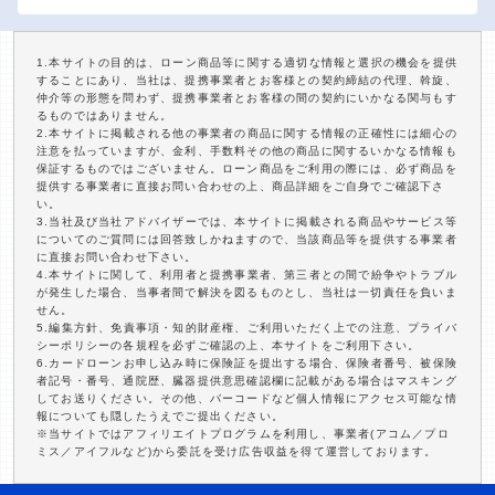
1.本サイトの目的は、ローン商品等に関する適切な情報と選択の機会を提供
することにあり、当社は、提携事業者とお客様との契約締結の代理、斡旋、
仲介等の形態を問わず、提携事業者とお客様の間の契約にいかなる関与もす
るものではありません。
2.本サイトに掲載される他の事業者の商品に関する情報の正確性には細心の
注意を払っていますが、金利、手数料その他の商品に関するいかなる情報も
保証するものではございません。ローン商品をご利用の際には、必ず商品を
提供する事業者に直接お問い合わせの上、商品詳細をご自身でご確認下さ
い。
3.当社及び当社アドバイザーでは、本サイトに掲載される商品やサービス等
についてのご質問には回答致しかねますので、当該商品等を提供する事業者
に直接お問い合わせ下さい。
4.本サイトに関して、利用者と提携事業者、第三者との間で紛争やトラブル
が発生した場合、当事者間で解決を図るものとし、当社は一切責任を負いま
せん。
5.編集方針、免責事項・知的財産権、ご利用いただく上での注意、プライバ
シーポリシーの各規程を必ずご確認の上、本サイトをご利用下さい。
6.カードローンお申し込み時に保険証を提出する場合、保険者番号、被保険
者記号・番号、通院歴、臓器提供意思確認欄に記載がある場合はマスキング
してお送りください。その他、バーコードなど個人情報にアクセス可能な情
報についても隠したうえでご提出ください。
※当サイトではアフィリエイトプログラムを利用し、事業者(アコム／プロ
ミス／アイフルなど)から委託を受け広告収益を得て運営しております。