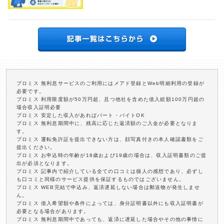
プロミス 無利息サービスのご利用にはメアド登録とWeb明細利用の登録が
必要です。
プロミス 利用限度額が50万円超、且つ他社を含めた借入総額100万円超の
場合収入証明必要
プロミス 安定した収入があればパート・バイトOK
プロミス 無利息期間中に、残高に応じた返済額のご入金が必要となりま
す。
プロミス 運転免許証を提出できない方は、顔写真付きの本人確認書類をご
提出ください。
プロミス お申込時の年齢が18歳および19歳の場合は、収入証明書類のご提
出が必須となります。
プロミス 記事内で紹介している全ての口コミは個人の感想であり、必ずし
も口コミと同様のサービス提供を保証するものではございません。
プロミス WEB完結で申込み、返済遅延しない場合は郵送物が発生しませ
ん。
プロミス 借入希望額や条件によっては、身分証明書以外にも収入証明書が
必要となる場合があります。
プロミス 無利息期間中であっても、返済に遅延した場合やその他の事情に