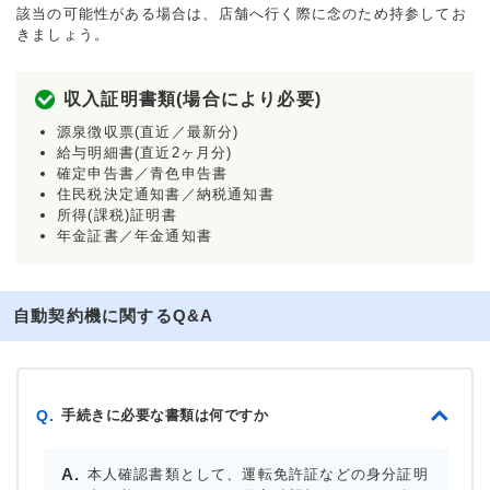
該当の可能性がある場合は、店舗へ行く際に念のため持参してお
きましょう。
収入証明書類(場合により必要)
源泉徴収票(直近／最新分)
給与明細書(直近2ヶ月分)
確定申告書／青色申告書
住民税決定通知書／納税通知書
所得(課税)証明書
年金証書／年金通知書
自動契約機に関するQ&A
手続きに必要な書類は何ですか
Q.
本人確認書類として、運転免許証などの身分証明