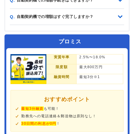
自動契約機での増額手続きはできますか？
Q.
自動契約機での増額はすぐ完了しますか？
Q.
プロミス
実質年率
2.5%〜18.0%
限度額
最大800万円
融資時間
最短3分※1
おすすめポイント
最短3分融資
も可能！
勤務先への電話連絡＆郵送物は原則なし！
30日間の利息が0円
！