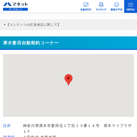
【コンテンツの広告表記に関して】
本コンテンツには、紹介している商品・商材の広告（リンク）を含む場合がありま
す。 これらの広告を経由して読者が企業ホームページを訪れ、成約が発生すると弊
社に対して企業から紹介報酬が支払われるという収益モデルです。 ただし、特定の
厚木妻田自動契約コーナー
商品を根拠なくPRするものではなく、当編集部の調査／ユーザーへの口コミ収集な
どに基づき、公平性を担保した情報提供を行っています。
>提携企業一覧
住所
神奈川県厚木市妻田北１丁目１３番１４号 厚木マイプラザ
１Ｆ