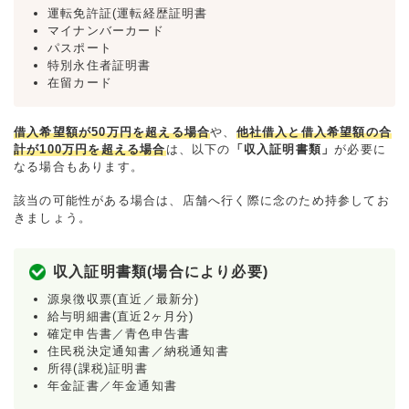
運転免許証(運転経歴証明書
マイナンバーカード
パスポート
特別永住者証明書
在留カード
借入希望額が50万円を超える場合
や、
他社借入と借入希望額の合
計が100万円を超える場合
は、以下の
「収入証明書類」
が必要に
なる場合もあります。
該当の可能性がある場合は、店舗へ行く際に念のため持参してお
きましょう。
収入証明書類(場合により必要)
源泉徴収票(直近／最新分)
給与明細書(直近2ヶ月分)
確定申告書／青色申告書
住民税決定通知書／納税通知書
所得(課税)証明書
年金証書／年金通知書