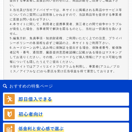
提供する事業者に直接お問い合わせの上、商品詳細をご自身でご確認下さ
い。
3.当社及び当社アドバイザーでは、本サイトに掲載される商品やサービス等
についてのご質問には回答致しかねますので、当該商品等を提供する事業者
に直接お問い合わせ下さい。
4.本サイトに関して、利用者と提携事業者、第三者との間で紛争やトラブル
が発生した場合、当事者間で解決を図るものとし、当社は一切責任を負いま
せん。
5.編集方針、免責事項・知的財産権、ご利用いただく上での注意、プライバ
シーポリシーの各規程を必ずご確認の上、本サイトをご利用下さい。
6.カードローンお申し込み時に保険証を提出する場合、保険者番号、被保険
者記号・番号、通院歴、臓器提供意思確認欄に記載がある場合はマスキング
してお送りください。その他、バーコードなど個人情報にアクセス可能な情
報についても隠したうえでご提出ください。
※当サイトではアフィリエイトプログラムを利用し、事業者(アコム／プロ
ミス／アイフルなど)から委託を受け広告収益を得て運営しております。
おすすめの特集ページ