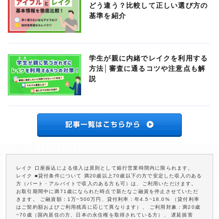
どう違う？比較して正しい選び方の
基準を紹介
学生が親に内緒でレイクを利用する
方法│審査に通るコツや注意点も解
説
レイク 口座振込による借入は原則として銀行営業時間内に限られます。
レイク ■貸付条件について 満20歳以上70歳以下の方で安定した収入のある
方（パート・アルバイトで収入のある方も可）は、ご利用いただけます。
お取引期間中に満71歳になられた時点で新たなご融資を停止させていただ
きます。 ご融資額：1万~500万円、貸付利率：年4.5~18.0% （貸付利率
はご契約額およびご利用残高に応じて異なります）、 ご利用対象：満20歳
~70歳（国内居住の方、日本の永住権を取得されている方）、 遅延損害