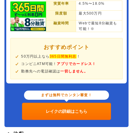
実質年率
4.5%〜18.0%
限度額
最大500万円
融資時間
Webで最短8分融資も
可能！※
おすすめポイント
50万円以上なら
365日間無利息
！
コンビニATM可能！
アプリでカードレス！
勤務先への電話確認は
一切しません。
まずは無料でカンタン審査！
レイクの詳細はこちら