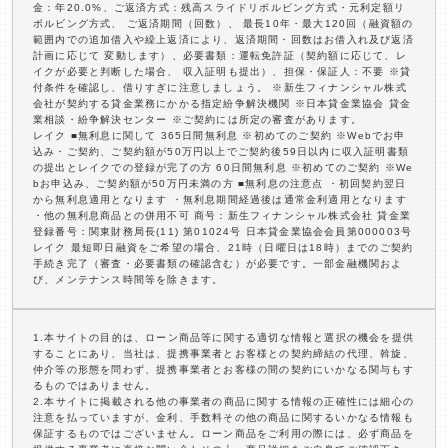
金：年20.0%、ご返済方式：残高スライドリボルビング方式・元利定額リ
ボルビング方式、 ご返済期間（回数）、 最長10年・最大120回（融資額の
範囲内での追加借入や繰上返済により、返済期間・回数はお借入れ及び返済
計画に応じて 変動します）、必要書類：運転免許証（契約額に応じて、レ
イクが必要と判断した場合、 収入証明も提出）、担保・保証人：不要 ※貸
付条件を確認し、借りすぎに注意しましょう。 ※新生フィナンシャル株式
会社が契約する貸金業務にかかる指定紛争解決機関 ※日本貸金業協会 貸金
業相談・紛争解決センター ※ご契約には所定の審査があります。
レイク ■無利息に関して 365日間無利息 ※初めてのご契約 ※Webでお申
込み・ご契約、ご契約額が50万円以上でご契約後59日以内に収入証明書類
の提出とレイクでの登録が完了の方 60日間無利息 ※初めてのご契約 ※We
bお申込み、ご契約額が50万円未満の方 ■無利息の注意点 ・初回契約翌日
から無利息適用となります ・無利息期間経過後は通常金利適用となります
・他の無利息商品との併用不可 商号：新生フィナンシャル株式会社 貸金業
登録番号：関東財務局長(11) 第01024号 日本貸金業協会会員第000003号
レイク 最短即日融資をご希望の場合、21時（日曜日は18時）までのご契約
手続き完了（審査・必要書類の確認含む）が必要です。一部金融機関およ
び、メンテナンス時間等を除きます。
1.本サイトの目的は、ローン商品等に関する適切な情報と選択の機会を提供
することにあり、当社は、提携事業者とお客様との契約締結の代理、斡旋、
仲介等の形態を問わず、提携事業者とお客様の間の契約にいかなる関与もす
るものではありません。
2.本サイトに掲載される他の事業者の商品に関する情報の正確性には細心の
注意を払っていますが、金利、手数料その他の商品に関するいかなる情報も
保証するものではございません。ローン商品をご利用の際には、必ず商品を