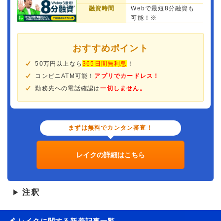
融資時間
Webで最短8分融資も
可能！※
おすすめポイント
50万円以上なら
365日間無利息
！
コンビニATM可能！
アプリでカードレス！
勤務先への電話確認は
一切しません。
まずは無料でカンタン審査！
レイクの詳細はこちら
注釈
▶
レイクに関する新着記事一覧