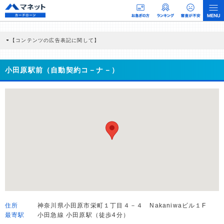
【コンテンツの広告表記に関して】
本コンテンツには、紹介している商品・商材の広告（リンク）を含む場合がありま
す。 これらの広告を経由して読者が企業ホームページを訪れ、成約が発生すると弊
社に対して企業から紹介報酬が支払われるという収益モデルです。 ただし、特定の
小田原駅前（自動契約コ－ナ－）
商品を根拠なくPRするものではなく、当編集部の調査／ユーザーへの口コミ収集な
どに基づき、公平性を担保した情報提供を行っています。
>提携企業一覧
住所
神奈川県小田原市栄町１丁目４－４ Nakaniwaビル１F
最寄駅
小田急線 小田原駅（徒歩4分）