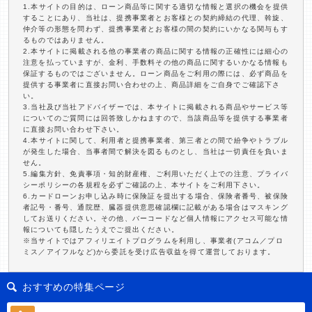
1.本サイトの目的は、ローン商品等に関する適切な情報と選択の機会を提供
することにあり、当社は、提携事業者とお客様との契約締結の代理、斡旋、
仲介等の形態を問わず、提携事業者とお客様の間の契約にいかなる関与もす
るものではありません。
2.本サイトに掲載される他の事業者の商品に関する情報の正確性には細心の
注意を払っていますが、金利、手数料その他の商品に関するいかなる情報も
保証するものではございません。ローン商品をご利用の際には、必ず商品を
提供する事業者に直接お問い合わせの上、商品詳細をご自身でご確認下さ
い。
3.当社及び当社アドバイザーでは、本サイトに掲載される商品やサービス等
についてのご質問には回答致しかねますので、当該商品等を提供する事業者
に直接お問い合わせ下さい。
4.本サイトに関して、利用者と提携事業者、第三者との間で紛争やトラブル
が発生した場合、当事者間で解決を図るものとし、当社は一切責任を負いま
せん。
5.編集方針、免責事項・知的財産権、ご利用いただく上での注意、プライバ
シーポリシーの各規程を必ずご確認の上、本サイトをご利用下さい。
6.カードローンお申し込み時に保険証を提出する場合、保険者番号、被保険
者記号・番号、通院歴、臓器提供意思確認欄に記載がある場合はマスキング
してお送りください。その他、バーコードなど個人情報にアクセス可能な情
報についても隠したうえでご提出ください。
※当サイトではアフィリエイトプログラムを利用し、事業者(アコム／プロ
ミス／アイフルなど)から委託を受け広告収益を得て運営しております。
おすすめの特集ページ