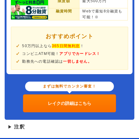
限度額
最大500万円
融資時間
Webで最短8分融資も
可能！※
おすすめポイント
50万円以上なら
365日間無利息
！
コンビニATM可能！
アプリでカードレス！
勤務先への電話確認は
一切しません。
まずは無料でカンタン審査！
レイクの詳細はこちら
注釈
▶