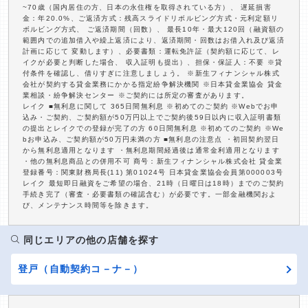
~70歳（国内居住の方、日本の永住権を取得されている方）、 遅延損害
金：年20.0%、ご返済方式：残高スライドリボルビング方式・元利定額リ
ボルビング方式、 ご返済期間（回数）、 最長10年・最大120回（融資額の
範囲内での追加借入や繰上返済により、返済期間・回数はお借入れ及び返済
計画に応じて 変動します）、必要書類：運転免許証（契約額に応じて、レ
イクが必要と判断した場合、 収入証明も提出）、担保・保証人：不要 ※貸
付条件を確認し、借りすぎに注意しましょう。 ※新生フィナンシャル株式
会社が契約する貸金業務にかかる指定紛争解決機関 ※日本貸金業協会 貸金
業相談・紛争解決センター ※ご契約には所定の審査があります。
レイク ■無利息に関して 365日間無利息 ※初めてのご契約 ※Webでお申
込み・ご契約、ご契約額が50万円以上でご契約後59日以内に収入証明書類
の提出とレイクでの登録が完了の方 60日間無利息 ※初めてのご契約 ※We
bお申込み、ご契約額が50万円未満の方 ■無利息の注意点 ・初回契約翌日
から無利息適用となります ・無利息期間経過後は通常金利適用となります
・他の無利息商品との併用不可 商号：新生フィナンシャル株式会社 貸金業
登録番号：関東財務局長(11) 第01024号 日本貸金業協会会員第000003号
レイク 最短即日融資をご希望の場合、21時（日曜日は18時）までのご契約
手続き完了（審査・必要書類の確認含む）が必要です。一部金融機関およ
び、メンテナンス時間等を除きます。
同じエリアの他の店舗を探す
登戸（自動契約コ－ナ－）