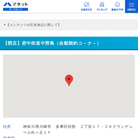
【コンテンツの広告表記に関して】
本コンテンツには、紹介している商品・商材の広告（リンク）を含む場合がありま
す。 これらの広告を経由して読者が企業ホームページを訪れ、成約が発生すると弊
社に対して企業から紹介報酬が支払われるという収益モデルです。 ただし、特定の
【閉店】府中街道中野島（自動契約コ－ナ－）
商品を根拠なくPRするものではなく、当編集部の調査／ユーザーへの口コミ収集な
どに基づき、公平性を担保した情報提供を行っています。
>提携企業一覧
住所
神奈川県川崎市 多摩区枡形 ２丁目１７－２６グランデュ
ール向ヶ丘１Ｆ