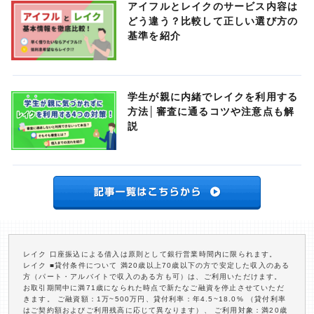
アイフルとレイクのサービス内容は
どう違う？比較して正しい選び方の
基準を紹介
学生が親に内緒でレイクを利用する
方法│審査に通るコツや注意点も解
説
レイク 口座振込による借入は原則として銀行営業時間内に限られます。
レイク ■貸付条件について 満20歳以上70歳以下の方で安定した収入のある
方（パート・アルバイトで収入のある方も可）は、ご利用いただけます。
お取引期間中に満71歳になられた時点で新たなご融資を停止させていただ
きます。 ご融資額：1万~500万円、貸付利率：年4.5~18.0% （貸付利率
はご契約額およびご利用残高に応じて異なります）、 ご利用対象：満20歳