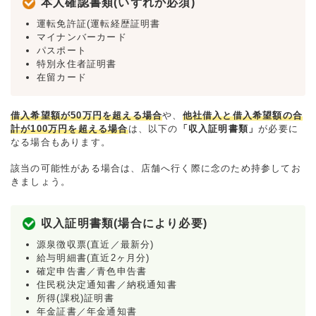
本人確認書類(いずれか必須)
運転免許証(運転経歴証明書
マイナンバーカード
パスポート
特別永住者証明書
在留カード
借入希望額が50万円を超える場合
や、
他社借入と借入希望額の合
計が100万円を超える場合
は、以下の
「収入証明書類」
が必要に
なる場合もあります。
該当の可能性がある場合は、店舗へ行く際に念のため持参してお
きましょう。
収入証明書類(場合により必要)
源泉徴収票(直近／最新分)
給与明細書(直近2ヶ月分)
確定申告書／青色申告書
住民税決定通知書／納税通知書
所得(課税)証明書
年金証書／年金通知書