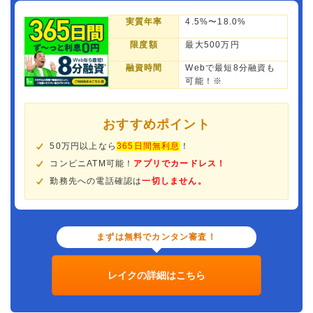
実質年率
4.5%〜18.0%
限度額
最大500万円
融資時間
Webで最短8分融資も
可能！※
おすすめポイント
50万円以上なら
365日間無利息
！
コンビニATM可能！
アプリでカードレス！
勤務先への電話確認は
一切しません。
まずは無料でカンタン審査！
レイクの詳細はこちら