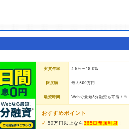
実質年率
4.5%〜18.0%
限度額
最大500万円
融資時間
Webで最短8分融資も可能！※
おすすめポイント
50万円以上なら
365日間無利息
！