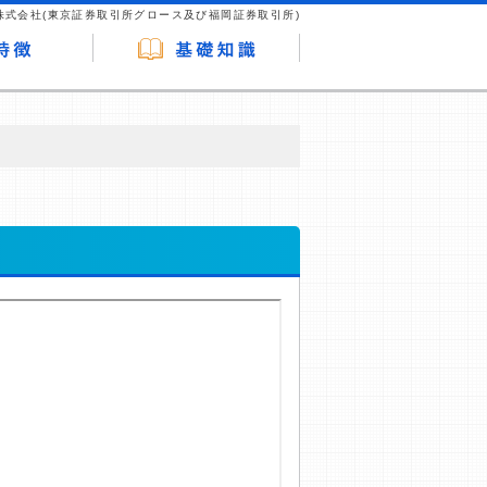
株式会社(東京証券取引所グロース及び福岡証券取引所)
が企業ホームページを訪れ、成約が発生する
はなく、当編集部の調査／ユーザーへの口コ