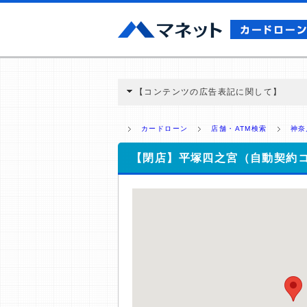
【コンテンツの広告表記に関して】
本コンテンツには、紹介している商品・商材
と弊社に対して企業から紹介報酬が支払われ
カードローン
店舗・ATM検索
神奈
ミ収集などに基づき、公平性を担保した情
>提携企業一覧
【閉店】平塚四之宮（自動契約