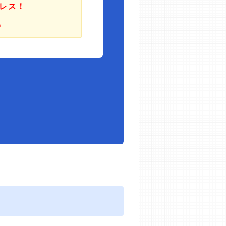
レス！
。