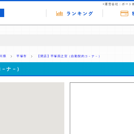
>運営会社：ポート
の広告（リンク）を含む場合があります。 これらの広告を経由して読者
るという収益モデルです。 ただし、特定の商品を根拠なくPRするもので
川県
平塚市
【閉店】平塚四之宮（自動契約コ－ナ－）
報提供を行っています。
コ－ナ－）