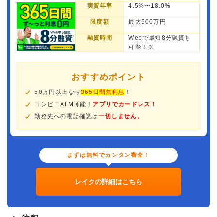
実質年率
4.5%〜18.0%
限度額
最大500万円
融資時間
Webで最短8分融資も
可能！※
おすすめポイント
50万円以上なら
365日間無利息
！
コンビニATM可能！
アプリでカードレス！
勤務先への電話確認は
一切しません。
まずは無料でカンタン審査！
レイクの詳細はこちら