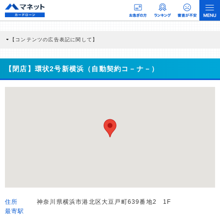
【コンテンツの広告表記に関して】
本コンテンツには、紹介している商品・商材の広告（リンク）を含む場合がありま
す。 これらの広告を経由して読者が企業ホームページを訪れ、成約が発生すると弊
社に対して企業から紹介報酬が支払われるという収益モデルです。 ただし、特定の
【閉店】環状2号新横浜（自動契約コ－ナ－）
商品を根拠なくPRするものではなく、当編集部の調査／ユーザーへの口コミ収集な
どに基づき、公平性を担保した情報提供を行っています。
>提携企業一覧
住所
神奈川県横浜市港北区大豆戸町639番地2 1F
最寄駅