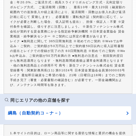
金：年20.0%、ご返済方式：残高スライドリボルビング方式・元利定額リ
ボルビング方式、 ご返済期間（回数）、 最長10年・最大120回（融資額の
範囲内での追加借入や繰上返済により、返済期間・回数はお借入れ及び返済
計画に応じて 変動します）、必要書類：運転免許証（契約額に応じて、レ
イクが必要と判断した場合、 収入証明も提出）、担保・保証人：不要 ※貸
付条件を確認し、借りすぎに注意しましょう。 ※新生フィナンシャル株式
会社が契約する貸金業務にかかる指定紛争解決機関 ※日本貸金業協会 貸金
業相談・紛争解決センター ※ご契約には所定の審査があります。
レイク ■無利息に関して 365日間無利息 ※初めてのご契約 ※Webでお申
込み・ご契約、ご契約額が50万円以上でご契約後59日以内に収入証明書類
の提出とレイクでの登録が完了の方 60日間無利息 ※初めてのご契約 ※We
bお申込み、ご契約額が50万円未満の方 ■無利息の注意点 ・初回契約翌日
から無利息適用となります ・無利息期間経過後は通常金利適用となります
・他の無利息商品との併用不可 商号：新生フィナンシャル株式会社 貸金業
登録番号：関東財務局長(11) 第01024号 日本貸金業協会会員第000003号
レイク 最短即日融資をご希望の場合、21時（日曜日は18時）までのご契約
手続き完了（審査・必要書類の確認含む）が必要です。一部金融機関およ
び、メンテナンス時間等を除きます。
同じエリアの他の店舗を探す
綱島（自動契約コ－ナ－）
1.本サイトの目的は、ローン商品等に関する適切な情報と選択の機会を提供