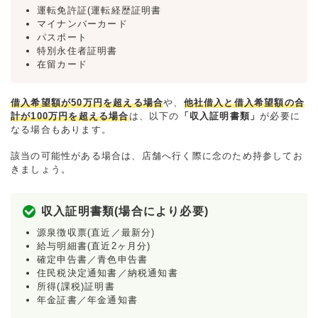
運転免許証(運転経歴証明書
マイナンバーカード
パスポート
特別永住者証明書
在留カード
借入希望額が50万円を超える場合
や、
他社借入と借入希望額の合
計が100万円を超える場合
は、以下の
「収入証明書類」
が必要に
なる場合もあります。
該当の可能性がある場合は、店舗へ行く際に念のため持参してお
きましょう。
収入証明書類(場合により必要)
源泉徴収票(直近／最新分)
給与明細書(直近2ヶ月分)
確定申告書／青色申告書
住民税決定通知書／納税通知書
所得(課税)証明書
年金証書／年金通知書