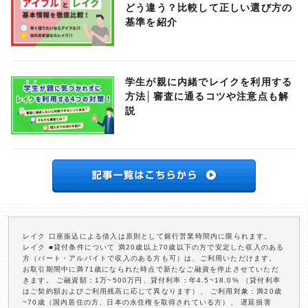
どう違う？比較して正しい選び方の
基準を紹介
学生が親に内緒でレイクを利用する
方法│審査に通るコツや注意点も解
説
レイク 口座振込による借入は原則として銀行営業時間内に限られます。
レイク ■貸付条件について 満20歳以上70歳以下の方で安定した収入のある
方（パート・アルバイトで収入のある方も可）は、ご利用いただけます。
お取引期間中に満71歳になられた時点で新たなご融資を停止させていただ
きます。 ご融資額：1万~500万円、貸付利率：年4.5~18.0% （貸付利率
はご契約額およびご利用残高に応じて異なります）、 ご利用対象：満20歳
~70歳（国内居住の方、日本の永住権を取得されている方）、 遅延損害