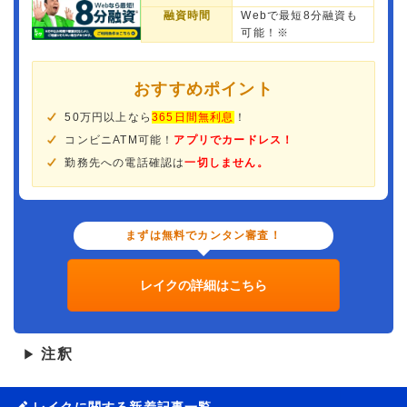
融資時間
Webで最短8分融資も
可能！※
おすすめポイント
50万円以上なら
365日間無利息
！
コンビニATM可能！
アプリでカードレス！
勤務先への電話確認は
一切しません。
まずは無料でカンタン審査！
レイクの詳細はこちら
注釈
▶
レイクに関する新着記事一覧