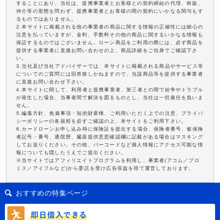
することにあり、当社は、提携事業者とお客様との契約締結の代理、斡旋、
仲介等の形態を問わず、提携事業者とお客様の間の契約にいかなる関与もす
るものではありません。
2.本サイトに掲載される他の事業者の商品に関する情報の正確性には細心の
注意を払っていますが、金利、手数料その他の商品に関するいかなる情報も
保証するものではございません。ローン商品をご利用の際には、必ず商品を
提供する事業者に直接お問い合わせの上、商品詳細をご自身でご確認下さ
い。
3.当社及び当社アドバイザーでは、本サイトに掲載される商品やサービス等
についてのご質問には回答致しかねますので、当該商品等を提供する事業者
に直接お問い合わせ下さい。
4.本サイトに関して、利用者と提携事業者、第三者との間で紛争やトラブル
が発生した場合、当事者間で解決を図るものとし、当社は一切責任を負いま
せん。
5.編集方針、免責事項・知的財産権、ご利用いただく上での注意、プライバ
シーポリシーの各規程を必ずご確認の上、本サイトをご利用下さい。
6.カードローンお申し込み時に保険証を提出する場合、保険者番号、被保険
者記号・番号、通院歴、臓器提供意思確認欄に記載がある場合はマスキング
してお送りください。その他、バーコードなど個人情報にアクセス可能な情
報についても隠したうえでご提出ください。
※当サイトではアフィリエイトプログラムを利用し、事業者(アコム／プロ
ミス／アイフルなど)から委託を受け広告収益を得て運営しております。
おすすめの特集ページ