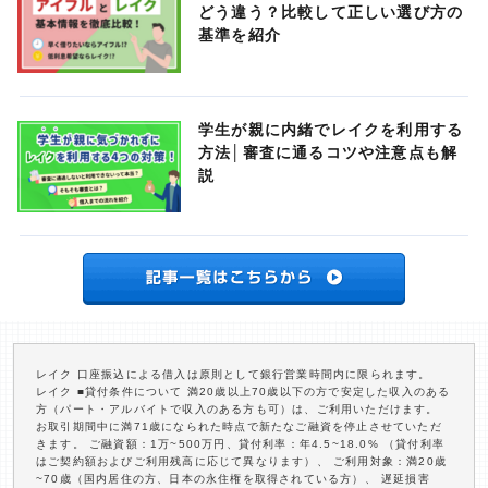
どう違う？比較して正しい選び方の
基準を紹介
学生が親に内緒でレイクを利用する
方法│審査に通るコツや注意点も解
説
レイク 口座振込による借入は原則として銀行営業時間内に限られます。
レイク ■貸付条件について 満20歳以上70歳以下の方で安定した収入のある
方（パート・アルバイトで収入のある方も可）は、ご利用いただけます。
お取引期間中に満71歳になられた時点で新たなご融資を停止させていただ
きます。 ご融資額：1万~500万円、貸付利率：年4.5~18.0% （貸付利率
はご契約額およびご利用残高に応じて異なります）、 ご利用対象：満20歳
~70歳（国内居住の方、日本の永住権を取得されている方）、 遅延損害