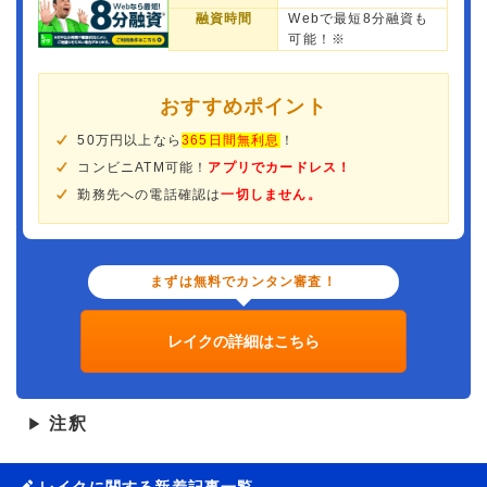
融資時間
Webで最短8分融資も
可能！※
おすすめポイント
50万円以上なら
365日間無利息
！
コンビニATM可能！
アプリでカードレス！
勤務先への電話確認は
一切しません。
まずは無料でカンタン審査！
レイクの詳細はこちら
注釈
▶
レイクに関する新着記事一覧