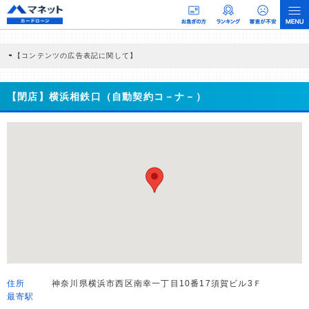
【コンテンツの広告表記に関して】
本コンテンツには、紹介している商品・商材の広告（リンク）を含む場合がありま
す。 これらの広告を経由して読者が企業ホームページを訪れ、成約が発生すると弊
社に対して企業から紹介報酬が支払われるという収益モデルです。 ただし、特定の
【閉店】横浜相鉄口（自動契約コ－ナ－）
商品を根拠なくPRするものではなく、当編集部の調査／ユーザーへの口コミ収集な
どに基づき、公平性を担保した情報提供を行っています。
>提携企業一覧
住所
神奈川県横浜市西区南幸一丁目10番17須賀ビル3Ｆ
最寄駅