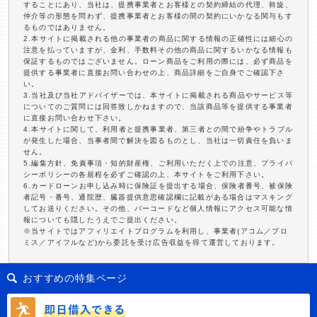
することにあり、当社は、提携事業者とお客様との契約締結の代理、斡旋、
仲介等の形態を問わず、提携事業者とお客様の間の契約にいかなる関与もす
るものではありません。
2.本サイトに掲載される他の事業者の商品に関する情報の正確性には細心の
注意を払っていますが、金利、手数料その他の商品に関するいかなる情報も
保証するものではございません。ローン商品をご利用の際には、必ず商品を
提供する事業者に直接お問い合わせの上、商品詳細をご自身でご確認下さ
い。
3.当社及び当社アドバイザーでは、本サイトに掲載される商品やサービス等
についてのご質問には回答致しかねますので、当該商品等を提供する事業者
に直接お問い合わせ下さい。
4.本サイトに関して、利用者と提携事業者、第三者との間で紛争やトラブル
が発生した場合、当事者間で解決を図るものとし、当社は一切責任を負いま
せん。
5.編集方針、免責事項・知的財産権、ご利用いただく上での注意、プライバ
シーポリシーの各規程を必ずご確認の上、本サイトをご利用下さい。
6.カードローンお申し込み時に保険証を提出する場合、保険者番号、被保険
者記号・番号、通院歴、臓器提供意思確認欄に記載がある場合はマスキング
してお送りください。その他、バーコードなど個人情報にアクセス可能な情
報についても隠したうえでご提出ください。
※当サイトではアフィリエイトプログラムを利用し、事業者(アコム／プロ
ミス／アイフルなど)から委託を受け広告収益を得て運営しております。
おすすめの特集ページ