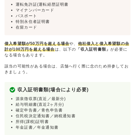
運転免許証(運転経歴証明書
マイナンバーカード
パスポート
特別永住者証明書
在留カード
借入希望額が50万円を超える場合
や、
他社借入と借入希望額の合
計が100万円を超える場合
は、以下の
「収入証明書類」
が必要に
なる場合もあります。
該当の可能性がある場合は、店舗へ行く際に念のため持参してお
きましょう。
収入証明書類(場合により必要)
源泉徴収票(直近／最新分)
給与明細書(直近2ヶ月分)
確定申告書／青色申告書
住民税決定通知書／納税通知書
所得(課税)証明書
年金証書／年金通知書