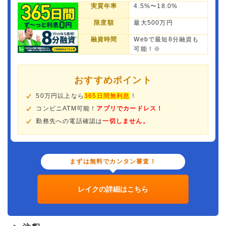
実質年率
4.5%〜18.0%
限度額
最大500万円
融資時間
Webで最短8分融資も
可能！※
おすすめポイント
50万円以上なら
365日間無利息
！
コンビニATM可能！
アプリでカードレス！
勤務先への電話確認は
一切しません。
まずは無料でカンタン審査！
レイクの詳細はこちら