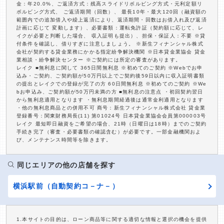
金：年20.0%、ご返済方式：残高スライドリボルビング方式・元利定額リ
ボルビング方式、 ご返済期間（回数）、 最長10年・最大120回（融資額の
範囲内での追加借入や繰上返済により、返済期間・回数はお借入れ及び返済
計画に応じて 変動します）、必要書類：運転免許証（契約額に応じて、レ
イクが必要と判断した場合、 収入証明も提出）、担保・保証人：不要 ※貸
付条件を確認し、借りすぎに注意しましょう。 ※新生フィナンシャル株式
会社が契約する貸金業務にかかる指定紛争解決機関 ※日本貸金業協会 貸金
業相談・紛争解決センター ※ご契約には所定の審査があります。
レイク ■無利息に関して 365日間無利息 ※初めてのご契約 ※Webでお申
込み・ご契約、ご契約額が50万円以上でご契約後59日以内に収入証明書類
の提出とレイクでの登録が完了の方 60日間無利息 ※初めてのご契約 ※We
bお申込み、ご契約額が50万円未満の方 ■無利息の注意点 ・初回契約翌日
から無利息適用となります ・無利息期間経過後は通常金利適用となります
・他の無利息商品との併用不可 商号：新生フィナンシャル株式会社 貸金業
登録番号：関東財務局長(11) 第01024号 日本貸金業協会会員第000003号
レイク 最短即日融資をご希望の場合、21時（日曜日は18時）までのご契約
手続き完了（審査・必要書類の確認含む）が必要です。一部金融機関およ
び、メンテナンス時間等を除きます。
同じエリアの他の店舗を探す
横浜駅前（自動契約コ－ナ－）
1.本サイトの目的は、ローン商品等に関する適切な情報と選択の機会を提供