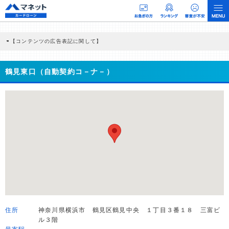
【コンテンツの広告表記に関して】
本コンテンツには、紹介している商品・商材の広告（リンク）を含む場合がありま
す。 これらの広告を経由して読者が企業ホームページを訪れ、成約が発生すると弊
社に対して企業から紹介報酬が支払われるという収益モデルです。 ただし、特定の
鶴見東口（自動契約コ－ナ－）
商品を根拠なくPRするものではなく、当編集部の調査／ユーザーへの口コミ収集な
どに基づき、公平性を担保した情報提供を行っています。
>提携企業一覧
住所
神奈川県横浜市 鶴見区鶴見中央 １丁目３番１８ 三富ビ
ル３階