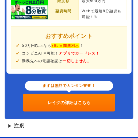
限度額
最大500万円
融資時間
Webで最短8分融資も
可能！※
おすすめポイント
50万円以上なら
365日間無利息
！
コンビニATM可能！
アプリでカードレス！
勤務先への電話確認は
一切しません。
まずは無料でカンタン審査！
レイクの詳細はこちら
注釈
▶