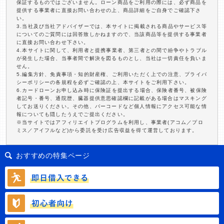
保証するものではございません。ローン商品をご利用の際には、必ず商品を
提供する事業者に直接お問い合わせの上、商品詳細をご自身でご確認下さ
い。
3.当社及び当社アドバイザーでは、本サイトに掲載される商品やサービス等
についてのご質問には回答致しかねますので、当該商品等を提供する事業者
に直接お問い合わせ下さい。
4.本サイトに関して、利用者と提携事業者、第三者との間で紛争やトラブル
が発生した場合、当事者間で解決を図るものとし、当社は一切責任を負いま
せん。
5.編集方針、免責事項・知的財産権、ご利用いただく上での注意、プライバ
シーポリシーの各規程を必ずご確認の上、本サイトをご利用下さい。
6.カードローンお申し込み時に保険証を提出する場合、保険者番号、被保険
者記号・番号、通院歴、臓器提供意思確認欄に記載がある場合はマスキング
してお送りください。その他、バーコードなど個人情報にアクセス可能な情
報についても隠したうえでご提出ください。
※当サイトではアフィリエイトプログラムを利用し、事業者(アコム／プロ
ミス／アイフルなど)から委託を受け広告収益を得て運営しております。
おすすめの特集ページ