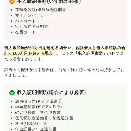
本人確認書類(いずれか必須)
運転免許証(運転経歴証明書
マイナンバーカード
パスポート
特別永住者証明書
在留カード
借入希望額が50万円を超える場合
や、
他社借入と借入希望額の合
計が100万円を超える場合
は、以下の
「収入証明書類」
が必要に
なる場合もあります。
該当の可能性がある場合は、店舗へ行く際に念のため持参してお
きましょう。
収入証明書類(場合により必要)
源泉徴収票(直近／最新分)
給与明細書(直近2ヶ月分)
確定申告書／青色申告書
住民税決定通知書／納税通知書
所得(課税)証明書
年金証書／年金通知書