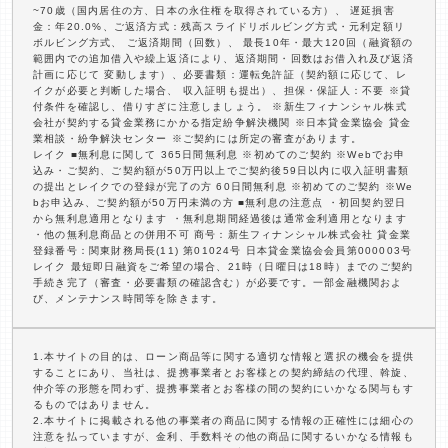
~70歳（国内居住の方、日本の永住権を取得されている方）、 遅延損害
金：年20.0%、ご返済方式：残高スライドリボルビング方式・元利定額リ
ボルビング方式、 ご返済期間（回数）、 最長10年・最大120回（融資額の
範囲内での追加借入や繰上返済により、返済期間・回数はお借入れ及び返済
計画に応じて 変動します）、必要書類：運転免許証（契約額に応じて、レ
イクが必要と判断した場合、 収入証明も提出）、担保・保証人：不要 ※貸
付条件を確認し、借りすぎに注意しましょう。 ※新生フィナンシャル株式
会社が契約する貸金業務にかかる指定紛争解決機関 ※日本貸金業協会 貸金
業相談・紛争解決センター ※ご契約には所定の審査があります。
レイク ■無利息に関して 365日間無利息 ※初めてのご契約 ※Webでお申
込み・ご契約、ご契約額が50万円以上でご契約後59日以内に収入証明書類
の提出とレイクでの登録が完了の方 60日間無利息 ※初めてのご契約 ※We
bお申込み、ご契約額が50万円未満の方 ■無利息の注意点 ・初回契約翌日
から無利息適用となります ・無利息期間経過後は通常金利適用となります
・他の無利息商品との併用不可 商号：新生フィナンシャル株式会社 貸金業
登録番号：関東財務局長(11) 第01024号 日本貸金業協会会員第000003号
レイク 最短即日融資をご希望の場合、21時（日曜日は18時）までのご契約
手続き完了（審査・必要書類の確認含む）が必要です。一部金融機関およ
び、メンテナンス時間等を除きます。
1.本サイトの目的は、ローン商品等に関する適切な情報と選択の機会を提供
することにあり、当社は、提携事業者とお客様との契約締結の代理、斡旋、
仲介等の形態を問わず、提携事業者とお客様の間の契約にいかなる関与もす
るものではありません。
2.本サイトに掲載される他の事業者の商品に関する情報の正確性には細心の
注意を払っていますが、金利、手数料その他の商品に関するいかなる情報も