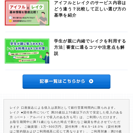
アイフルとレイクのサービス内容は
どう違う？比較して正しい選び方の
基準を紹介
学生が親に内緒でレイクを利用する
方法│審査に通るコツや注意点も解
説
レイク 口座振込による借入は原則として銀行営業時間内に限られます。
レイク ■貸付条件について 満20歳以上70歳以下の方で安定した収入のある
方（パート・アルバイトで収入のある方も可）は、ご利用いただけます。
お取引期間中に満71歳になられた時点で新たなご融資を停止させていただ
きます。 ご融資額：1万~500万円、貸付利率：年4.5~18.0% （貸付利率
はご契約額およびご利用残高に応じて異なります）、 ご利用対象：満20歳