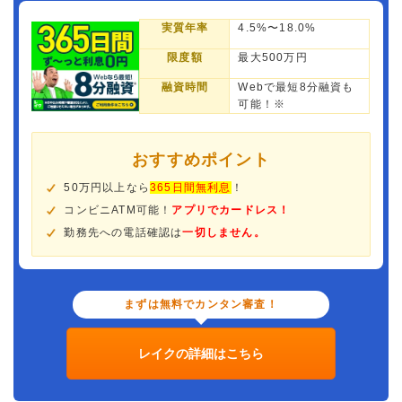
実質年率
4.5%〜18.0%
限度額
最大500万円
融資時間
Webで最短8分融資も
可能！※
おすすめポイント
50万円以上なら
365日間無利息
！
コンビニATM可能！
アプリでカードレス！
勤務先への電話確認は
一切しません。
まずは無料でカンタン審査！
レイクの詳細はこちら