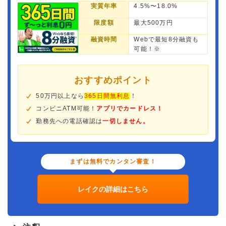
実質年率
4.5%〜18.0%
限度額
最大500万円
融資時間
Webで最短8分融資も
可能！※
おすすめポイント
50万円以上なら
365日間無利息
！
コンビニATM可能！
アプリでカードレス！
勤務先への電話確認は
一切しません。
まずは無料でカンタン審査！
レイクの詳細はこちら