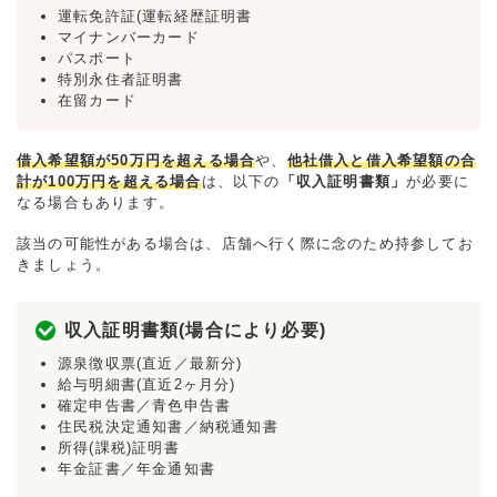
運転免許証(運転経歴証明書
マイナンバーカード
パスポート
特別永住者証明書
在留カード
借入希望額が50万円を超える場合
や、
他社借入と借入希望額の合
計が100万円を超える場合
は、以下の
「収入証明書類」
が必要に
なる場合もあります。
該当の可能性がある場合は、店舗へ行く際に念のため持参してお
きましょう。
収入証明書類(場合により必要)
源泉徴収票(直近／最新分)
給与明細書(直近2ヶ月分)
確定申告書／青色申告書
住民税決定通知書／納税通知書
所得(課税)証明書
年金証書／年金通知書