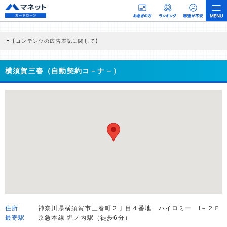
【コンテンツの広告表記に関して】
本コンテンツには、紹介している商品・商材の広告（リンク）を含む場合がありま
す。 これらの広告を経由して読者が企業ホームページを訪れ、成約が発生すると弊
社に対して企業から紹介報酬が支払われるという収益モデルです。 ただし、特定の
横須賀三春（自動契約コ－ナ－）
商品を根拠なくPRするものではなく、当編集部の調査／ユーザーへの口コミ収集な
どに基づき、公平性を担保した情報提供を行っています。
>提携企業一覧
住所
神奈川県横須賀市三春町２丁目４番地 ハイロミー I－２Ｆ
最寄駅
京急本線 堀ノ内駅（徒歩6分）