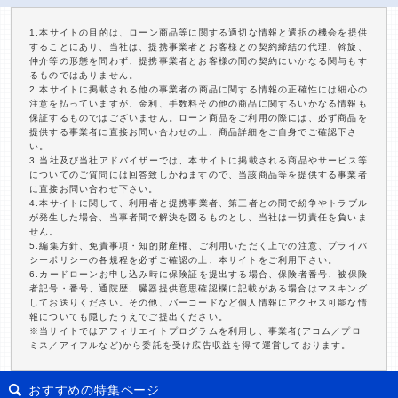
1.本サイトの目的は、ローン商品等に関する適切な情報と選択の機会を提供
することにあり、当社は、提携事業者とお客様との契約締結の代理、斡旋、
仲介等の形態を問わず、提携事業者とお客様の間の契約にいかなる関与もす
るものではありません。
2.本サイトに掲載される他の事業者の商品に関する情報の正確性には細心の
注意を払っていますが、金利、手数料その他の商品に関するいかなる情報も
保証するものではございません。ローン商品をご利用の際には、必ず商品を
提供する事業者に直接お問い合わせの上、商品詳細をご自身でご確認下さ
い。
3.当社及び当社アドバイザーでは、本サイトに掲載される商品やサービス等
についてのご質問には回答致しかねますので、当該商品等を提供する事業者
に直接お問い合わせ下さい。
4.本サイトに関して、利用者と提携事業者、第三者との間で紛争やトラブル
が発生した場合、当事者間で解決を図るものとし、当社は一切責任を負いま
せん。
5.編集方針、免責事項・知的財産権、ご利用いただく上での注意、プライバ
シーポリシーの各規程を必ずご確認の上、本サイトをご利用下さい。
6.カードローンお申し込み時に保険証を提出する場合、保険者番号、被保険
者記号・番号、通院歴、臓器提供意思確認欄に記載がある場合はマスキング
してお送りください。その他、バーコードなど個人情報にアクセス可能な情
報についても隠したうえでご提出ください。
※当サイトではアフィリエイトプログラムを利用し、事業者(アコム／プロ
ミス／アイフルなど)から委託を受け広告収益を得て運営しております。
おすすめの特集ページ