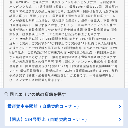
金：年20.0%、ご返済方式：残高スライドリボルビング方式・元利定額リ
ボルビング方式、 ご返済期間（回数）、 最長10年・最大120回（融資額の
範囲内での追加借入や繰上返済により、返済期間・回数はお借入れ及び返済
計画に応じて 変動します）、必要書類：運転免許証（契約額に応じて、レ
イクが必要と判断した場合、 収入証明も提出）、担保・保証人：不要 ※貸
付条件を確認し、借りすぎに注意しましょう。 ※新生フィナンシャル株式
会社が契約する貸金業務にかかる指定紛争解決機関 ※日本貸金業協会 貸金
業相談・紛争解決センター ※ご契約には所定の審査があります。
レイク ■無利息に関して 365日間無利息 ※初めてのご契約 ※Webでお申
込み・ご契約、ご契約額が50万円以上でご契約後59日以内に収入証明書類
の提出とレイクでの登録が完了の方 60日間無利息 ※初めてのご契約 ※We
bお申込み、ご契約額が50万円未満の方 ■無利息の注意点 ・初回契約翌日
から無利息適用となります ・無利息期間経過後は通常金利適用となります
・他の無利息商品との併用不可 商号：新生フィナンシャル株式会社 貸金業
登録番号：関東財務局長(11) 第01024号 日本貸金業協会会員第000003号
レイク 最短即日融資をご希望の場合、21時（日曜日は18時）までのご契約
手続き完了（審査・必要書類の確認含む）が必要です。一部金融機関およ
び、メンテナンス時間等を除きます。
同じエリアの他の店舗を探す
横須賀中央駅前（自動契約コ－ナ－）
【閉店】134号野比（自動契約コ－ナ－）