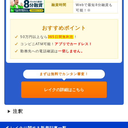
融資時間
Webで最短8分融資も
可能！※
おすすめポイント
50万円以上なら
365日間無利息
！
コンビニATM可能！
アプリでカードレス！
勤務先への電話確認は
一切しません。
まずは無料でカンタン審査！
レイクの詳細はこちら
注釈
▶
レイクに関する新着記事一覧