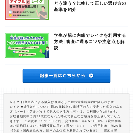
どう違う？比較して正しい選び方の
基準を紹介
学生が親に内緒でレイクを利用する
方法│審査に通るコツや注意点も解
説
レイク 口座振込による借入は原則として銀行営業時間内に限られます。
レイク ■貸付条件について 満20歳以上70歳以下の方で安定した収入のある
方（パート・アルバイトで収入のある方も可）は、ご利用いただけます。
お取引期間中に満71歳になられた時点で新たなご融資を停止させていただ
きます。 ご融資額：1万~500万円、貸付利率：年4.5~18.0% （貸付利率
はご契約額およびご利用残高に応じて異なります）、 ご利用対象：満20歳
~70歳（国内居住の方、日本の永住権を取得されている方）、 遅延損害