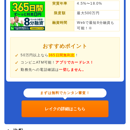
実質年率
4.5%〜18.0%
限度額
最大500万円
融資時間
Webで最短8分融資も
可能！※
おすすめポイント
50万円以上なら
365日間無利息
！
コンビニATM可能！
アプリでカードレス！
勤務先への電話確認は
一切しません。
まずは無料でカンタン審査！
レイクの詳細はこちら