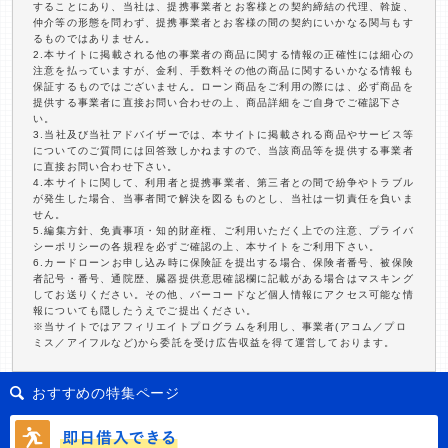
することにあり、当社は、提携事業者とお客様との契約締結の代理、斡旋、
仲介等の形態を問わず、提携事業者とお客様の間の契約にいかなる関与もす
るものではありません。
2.本サイトに掲載される他の事業者の商品に関する情報の正確性には細心の
注意を払っていますが、金利、手数料その他の商品に関するいかなる情報も
保証するものではございません。ローン商品をご利用の際には、必ず商品を
提供する事業者に直接お問い合わせの上、商品詳細をご自身でご確認下さ
い。
3.当社及び当社アドバイザーでは、本サイトに掲載される商品やサービス等
についてのご質問には回答致しかねますので、当該商品等を提供する事業者
に直接お問い合わせ下さい。
4.本サイトに関して、利用者と提携事業者、第三者との間で紛争やトラブル
が発生した場合、当事者間で解決を図るものとし、当社は一切責任を負いま
せん。
5.編集方針、免責事項・知的財産権、ご利用いただく上での注意、プライバ
シーポリシーの各規程を必ずご確認の上、本サイトをご利用下さい。
6.カードローンお申し込み時に保険証を提出する場合、保険者番号、被保険
者記号・番号、通院歴、臓器提供意思確認欄に記載がある場合はマスキング
してお送りください。その他、バーコードなど個人情報にアクセス可能な情
報についても隠したうえでご提出ください。
※当サイトではアフィリエイトプログラムを利用し、事業者(アコム／プロ
ミス／アイフルなど)から委託を受け広告収益を得て運営しております。
おすすめの特集ページ