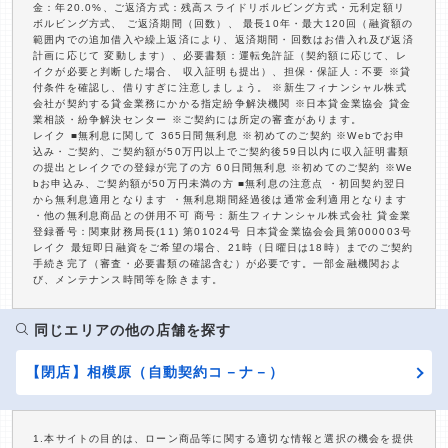
金：年20.0%、ご返済方式：残高スライドリボルビング方式・元利定額リ
ボルビング方式、 ご返済期間（回数）、 最長10年・最大120回（融資額の
範囲内での追加借入や繰上返済により、返済期間・回数はお借入れ及び返済
計画に応じて 変動します）、必要書類：運転免許証（契約額に応じて、レ
イクが必要と判断した場合、 収入証明も提出）、担保・保証人：不要 ※貸
付条件を確認し、借りすぎに注意しましょう。 ※新生フィナンシャル株式
会社が契約する貸金業務にかかる指定紛争解決機関 ※日本貸金業協会 貸金
業相談・紛争解決センター ※ご契約には所定の審査があります。
レイク ■無利息に関して 365日間無利息 ※初めてのご契約 ※Webでお申
込み・ご契約、ご契約額が50万円以上でご契約後59日以内に収入証明書類
の提出とレイクでの登録が完了の方 60日間無利息 ※初めてのご契約 ※We
bお申込み、ご契約額が50万円未満の方 ■無利息の注意点 ・初回契約翌日
から無利息適用となります ・無利息期間経過後は通常金利適用となります
・他の無利息商品との併用不可 商号：新生フィナンシャル株式会社 貸金業
登録番号：関東財務局長(11) 第01024号 日本貸金業協会会員第000003号
レイク 最短即日融資をご希望の場合、21時（日曜日は18時）までのご契約
手続き完了（審査・必要書類の確認含む）が必要です。一部金融機関およ
び、メンテナンス時間等を除きます。
同じエリアの他の店舗を探す
【閉店】相模原（自動契約コ－ナ－）
1.本サイトの目的は、ローン商品等に関する適切な情報と選択の機会を提供