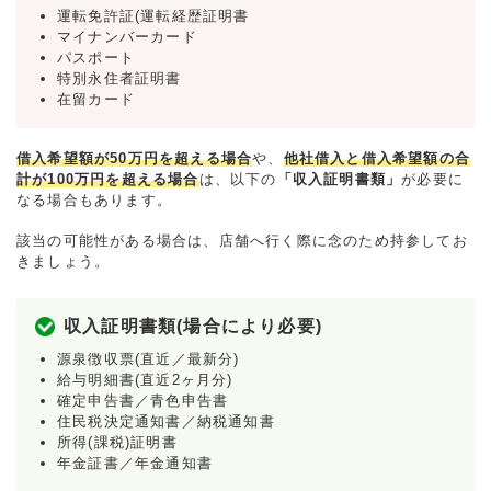
運転免許証(運転経歴証明書
マイナンバーカード
パスポート
特別永住者証明書
在留カード
借入希望額が50万円を超える場合
や、
他社借入と借入希望額の合
計が100万円を超える場合
は、以下の
「収入証明書類」
が必要に
なる場合もあります。
該当の可能性がある場合は、店舗へ行く際に念のため持参してお
きましょう。
収入証明書類(場合により必要)
源泉徴収票(直近／最新分)
給与明細書(直近2ヶ月分)
確定申告書／青色申告書
住民税決定通知書／納税通知書
所得(課税)証明書
年金証書／年金通知書