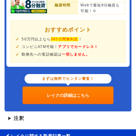
融資時間
Webで最短8分融資も
可能！※
おすすめポイント
50万円以上なら
365日間無利息
！
コンビニATM可能！
アプリでカードレス！
勤務先への電話確認は
一切しません。
まずは無料でカンタン審査！
レイクの詳細はこちら
注釈
▶
レイクに関する新着記事一覧