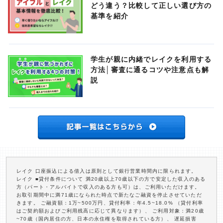
どう違う？比較して正しい選び方の
基準を紹介
学生が親に内緒でレイクを利用する
方法│審査に通るコツや注意点も解
説
レイク 口座振込による借入は原則として銀行営業時間内に限られます。
レイク ■貸付条件について 満20歳以上70歳以下の方で安定した収入のある
方（パート・アルバイトで収入のある方も可）は、ご利用いただけます。
お取引期間中に満71歳になられた時点で新たなご融資を停止させていただ
きます。 ご融資額：1万~500万円、貸付利率：年4.5~18.0% （貸付利率
はご契約額およびご利用残高に応じて異なります）、 ご利用対象：満20歳
~70歳（国内居住の方、日本の永住権を取得されている方）、 遅延損害