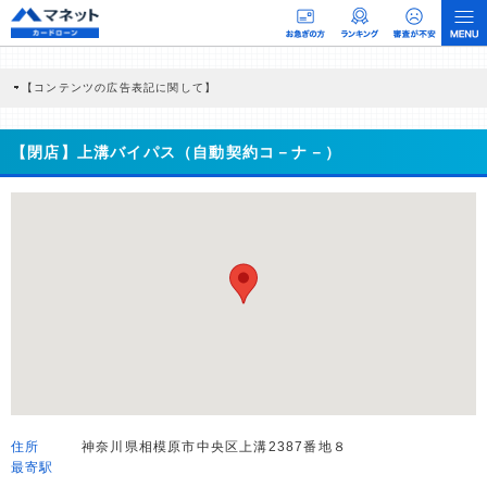
【コンテンツの広告表記に関して】
本コンテンツには、紹介している商品・商材の広告（リンク）を含む場合がありま
す。 これらの広告を経由して読者が企業ホームページを訪れ、成約が発生すると弊
社に対して企業から紹介報酬が支払われるという収益モデルです。 ただし、特定の
【閉店】上溝バイパス（自動契約コ－ナ－）
商品を根拠なくPRするものではなく、当編集部の調査／ユーザーへの口コミ収集な
どに基づき、公平性を担保した情報提供を行っています。
>提携企業一覧
住所
神奈川県相模原市中央区上溝2387番地８
最寄駅