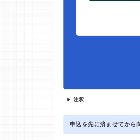
▶
注釈
申込を先に済ませてから