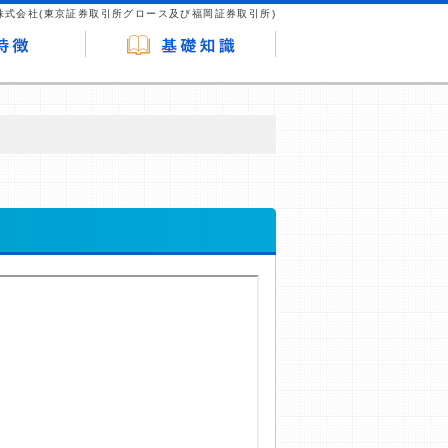
株式会社(東京証券取引所グロース及び福岡証券取引所)
が企業ホームページを訪れ、成約が発生する
はなく、当編集部の調査／ユーザーへの口コ