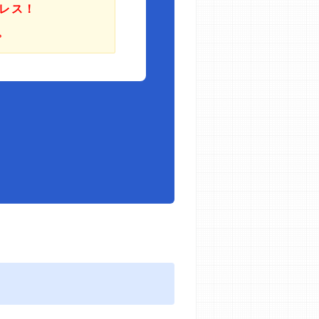
レス！
。