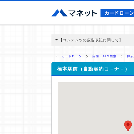
【コンテンツの広告表記に関して】
本コンテンツには、紹介している商品・商材
と弊社に対して企業から紹介報酬が支払われ
カードローン
店舗・ATM検索
神奈
ミ収集などに基づき、公平性を担保した情
>提携企業一覧
橋本駅前（自動契約コ－ナ－）