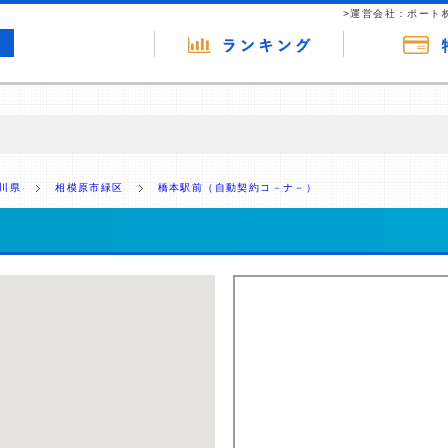
>運営会社：ポート
の広告（リンク）を含む場合があります。 これらの広告を経由して読者
るという収益モデルです。 ただし、特定の商品を根拠なくPRするもので
川県
相模原市緑区
橋本駅前（自動契約コ－ナ－）
報提供を行っています。