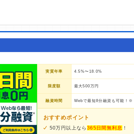
実質年率
4.5%〜18.0%
限度額
最大500万円
融資時間
Webで最短8分融資も可能！※
おすすめポイント
50万円以上なら
365日間無利息
！