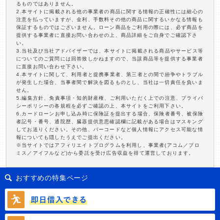
るものではありません。
2.本サイトに掲載される他の事業者の商品に関する情報の正確性には細心の
注意を払っていますが、金利、手数料その他の商品に関するいかなる情報も
保証するものではございません。ローン商品をご利用の際には、必ず商品を
提供する事業者に直接お問い合わせの上、商品詳細をご自身でご確認下さ
い。
3.当社及び当社アドバイザーでは、本サイトに掲載される商品やサービス等
についてのご質問には回答致しかねますので、当該商品等を提供する事業者
に直接お問い合わせ下さい。
4.本サイトに関して、利用者と提携事業者、第三者との間で紛争やトラブル
が発生した場合、当事者間で解決を図るものとし、当社は一切責任を負いま
せん。
5.編集方針、免責事項・知的財産権、ご利用いただく上での注意、プライバ
シーポリシーの各規程を必ずご確認の上、本サイトをご利用下さい。
6.カードローンお申し込み時に保険証を提出する場合、保険者番号、被保険
者記号・番号、通院歴、臓器提供意思確認欄に記載がある場合はマスキング
してお送りください。その他、バーコードなど個人情報にアクセス可能な情
報についても隠したうえでご提出ください。
※当サイトではアフィリエイトプログラムを利用し、事業者(アコム／プロ
ミス／アイフルなど)から委託を受け広告収益を得て運営しております。
おすすめの特集ページ