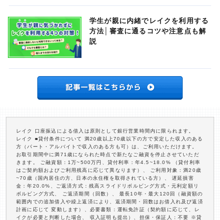
学生が親に内緒でレイクを利用する
方法│審査に通るコツや注意点も解
説
レイク 口座振込による借入は原則として銀行営業時間内に限られます。
レイク ■貸付条件について 満20歳以上70歳以下の方で安定した収入のある
方（パート・アルバイトで収入のある方も可）は、ご利用いただけます。
お取引期間中に満71歳になられた時点で新たなご融資を停止させていただ
きます。 ご融資額：1万~500万円、貸付利率：年4.5~18.0% （貸付利率
はご契約額およびご利用残高に応じて異なります）、 ご利用対象：満20歳
~70歳（国内居住の方、日本の永住権を取得されている方）、 遅延損害
金：年20.0%、ご返済方式：残高スライドリボルビング方式・元利定額リ
ボルビング方式、 ご返済期間（回数）、 最長10年・最大120回（融資額の
範囲内での追加借入や繰上返済により、返済期間・回数はお借入れ及び返済
計画に応じて 変動します）、必要書類：運転免許証（契約額に応じて、レ
イクが必要と判断した場合、 収入証明も提出）、担保・保証人：不要 ※貸