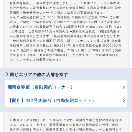
付条件を確認し、借りすぎに注意しましょう。 ※新生フィナンシャル株式
会社が契約する貸金業務にかかる指定紛争解決機関 ※日本貸金業協会 貸金
業相談・紛争解決センター ※ご契約には所定の審査があります。
レイク ■無利息に関して 365日間無利息 ※初めてのご契約 ※Webでお申
込み・ご契約、ご契約額が50万円以上でご契約後59日以内に収入証明書類
の提出とレイクでの登録が完了の方 60日間無利息 ※初めてのご契約 ※We
bお申込み、ご契約額が50万円未満の方 ■無利息の注意点 ・初回契約翌日
から無利息適用となります ・無利息期間経過後は通常金利適用となります
・他の無利息商品との併用不可 商号：新生フィナンシャル株式会社 貸金業
登録番号：関東財務局長(11) 第01024号 日本貸金業協会会員第000003号
レイク 最短即日融資をご希望の場合、21時（日曜日は18時）までのご契約
手続き完了（審査・必要書類の確認含む）が必要です。一部金融機関およ
び、メンテナンス時間等を除きます。
同じエリアの他の店舗を探す
湘南台駅前（自動契約コ－ナ－）
【閉店】467号湘南台（自動契約コ－ナ－）
1.本サイトの目的は、ローン商品等に関する適切な情報と選択の機会を提供
することにあり、当社は、提携事業者とお客様との契約締結の代理、斡旋、
仲介等の形態を問わず、提携事業者とお客様の間の契約にいかなる関与もす