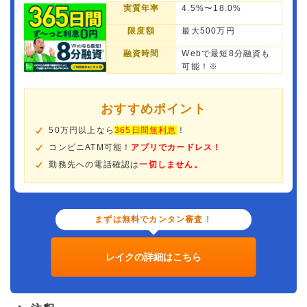
実質年率
4.5%〜18.0%
限度額
最大500万円
融資時間
Webで最短8分融資も
可能！※
おすすめポイント
50万円以上なら
365日間無利息
！
コンビニATM可能！
アプリでカードレス！
勤務先への電話確認は
一切しません。
まずは無料でカンタン審査！
レイクの詳細はこちら