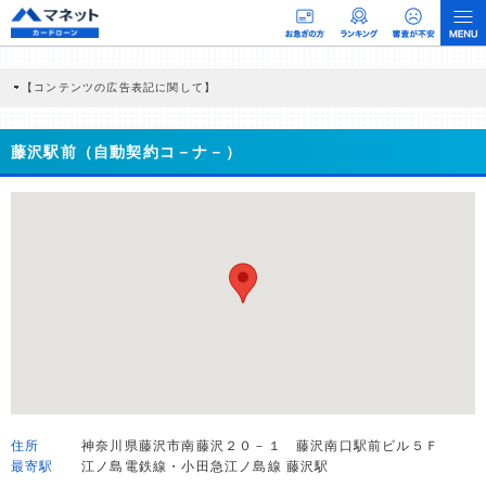
【コンテンツの広告表記に関して】
本コンテンツには、紹介している商品・商材の広告（リンク）を含む場合がありま
す。 これらの広告を経由して読者が企業ホームページを訪れ、成約が発生すると弊
社に対して企業から紹介報酬が支払われるという収益モデルです。 ただし、特定の
藤沢駅前（自動契約コ－ナ－）
商品を根拠なくPRするものではなく、当編集部の調査／ユーザーへの口コミ収集な
どに基づき、公平性を担保した情報提供を行っています。
>提携企業一覧
住所
神奈川県藤沢市南藤沢２０－１ 藤沢南口駅前ビル５Ｆ
最寄駅
江ノ島電鉄線・小田急江ノ島線 藤沢駅