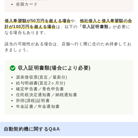
在留カード
借入希望額が50万円を超える場合
や、
他社借入と借入希望額の合
計が100万円を超える場合
は、以下の
「収入証明書類」
が必要に
なる場合もあります。
該当の可能性がある場合は、店舗へ行く際に念のため持参してお
きましょう。
収入証明書類(場合により必要)
源泉徴収票(直近／最新分)
給与明細書(直近2ヶ月分)
確定申告書／青色申告書
住民税決定通知書／納税通知書
所得(課税)証明書
年金証書／年金通知書
自動契約機に関するQ&A