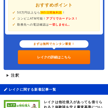
おすすめポイント
50万円以上なら
365日間無利息
！
コンビニATM可能！
アプリでカードレス！
勤務先への電話確認は
一切しません。
まずは無料でカンタン審査！
レイクの詳細はこちら
注釈
▶
レイクに関する新着記事一覧
レイクは他社借入があっても借りら
れる？体験談を交え審査基準につい