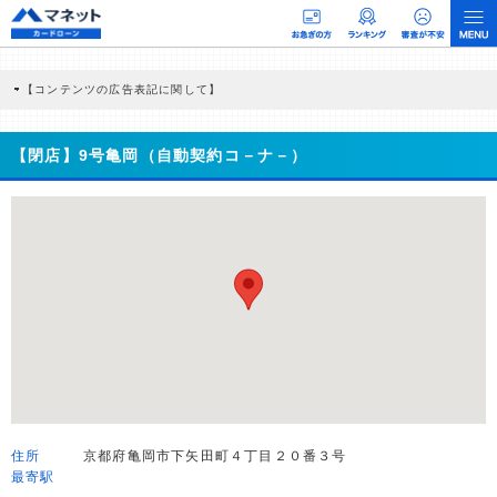
【コンテンツの広告表記に関して】
本コンテンツには、紹介している商品・商材の広告（リンク）を含む場合がありま
す。 これらの広告を経由して読者が企業ホームページを訪れ、成約が発生すると弊
社に対して企業から紹介報酬が支払われるという収益モデルです。 ただし、特定の
【閉店】9号亀岡（自動契約コ－ナ－）
商品を根拠なくPRするものではなく、当編集部の調査／ユーザーへの口コミ収集な
どに基づき、公平性を担保した情報提供を行っています。
>提携企業一覧
住所
京都府亀岡市下矢田町４丁目２０番３号
最寄駅