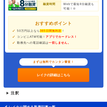
融資時間
Webで最短8分融資も
可能！※
おすすめポイント
50万円以上なら
365日間無利息
！
コンビニATM可能！
アプリでカードレス！
勤務先への電話確認は
一切しません。
まずは無料でカンタン審査！
レイクの詳細はこちら
注釈
▶
レイクに関する新着記事一覧