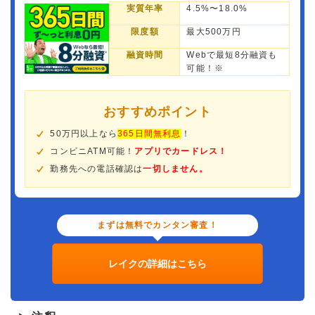
実質年率
4.5%〜18.0%
限度額
最大500万円
融資時間
Webで最短8分融資も
可能！※
おすすめポイント
50万円以上なら
365日間無利息
！
コンビニATM可能！
アプリでカードレス！
勤務先への電話確認は
一切しません。
まずは無料でカンタン審査！
レイクの詳細はこちら