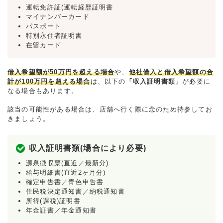
運転免許証(運転経歴証明書
マイナンバーカード
パスポート
特別永住者証明書
在留カード
借入希望額が50万円を超える場合
や、
他社借入と借入希望額の合
計が100万円を超える場合
は、以下の
「収入証明書類」
が必要に
なる場合もあります。
該当の可能性がある場合は、店舗へ行く際に念のため持参してお
きましょう。
収入証明書類(場合により必要)
源泉徴収票(直近／最新分)
給与明細書(直近2ヶ月分)
確定申告書／青色申告書
住民税決定通知書／納税通知書
所得(課税)証明書
年金証書／年金通知書