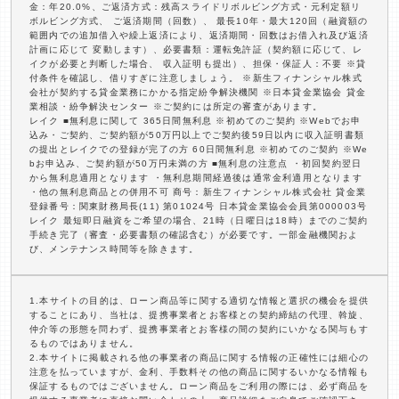
金：年20.0%、ご返済方式：残高スライドリボルビング方式・元利定額リ
ボルビング方式、 ご返済期間（回数）、 最長10年・最大120回（融資額の
範囲内での追加借入や繰上返済により、返済期間・回数はお借入れ及び返済
計画に応じて 変動します）、必要書類：運転免許証（契約額に応じて、レ
イクが必要と判断した場合、 収入証明も提出）、担保・保証人：不要 ※貸
付条件を確認し、借りすぎに注意しましょう。 ※新生フィナンシャル株式
会社が契約する貸金業務にかかる指定紛争解決機関 ※日本貸金業協会 貸金
業相談・紛争解決センター ※ご契約には所定の審査があります。
レイク ■無利息に関して 365日間無利息 ※初めてのご契約 ※Webでお申
込み・ご契約、ご契約額が50万円以上でご契約後59日以内に収入証明書類
の提出とレイクでの登録が完了の方 60日間無利息 ※初めてのご契約 ※We
bお申込み、ご契約額が50万円未満の方 ■無利息の注意点 ・初回契約翌日
から無利息適用となります ・無利息期間経過後は通常金利適用となります
・他の無利息商品との併用不可 商号：新生フィナンシャル株式会社 貸金業
登録番号：関東財務局長(11) 第01024号 日本貸金業協会会員第000003号
レイク 最短即日融資をご希望の場合、21時（日曜日は18時）までのご契約
手続き完了（審査・必要書類の確認含む）が必要です。一部金融機関およ
び、メンテナンス時間等を除きます。
1.本サイトの目的は、ローン商品等に関する適切な情報と選択の機会を提供
することにあり、当社は、提携事業者とお客様との契約締結の代理、斡旋、
仲介等の形態を問わず、提携事業者とお客様の間の契約にいかなる関与もす
るものではありません。
2.本サイトに掲載される他の事業者の商品に関する情報の正確性には細心の
注意を払っていますが、金利、手数料その他の商品に関するいかなる情報も
保証するものではございません。ローン商品をご利用の際には、必ず商品を