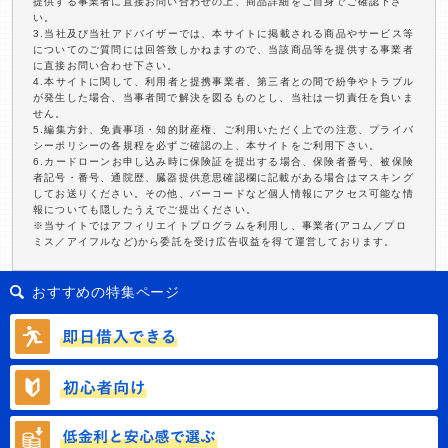
提供する事業者に直接お問い合わせの上、商品詳細をご自身でご確認下さ
い。
3.当社及び当社アドバイザーでは、本サイトに掲載される商品やサービス等
についてのご質問には回答致しかねますので、当該商品等を提供する事業者
に直接お問い合わせ下さい。
4.本サイトに関して、利用者と提携事業者、第三者との間で紛争やトラブル
が発生した場合、当事者間で解決を図るものとし、当社は一切責任を負いま
せん。
5.編集方針、免責事項・知的財産権、ご利用いただく上での注意、プライバ
シーポリシーの各規程を必ずご確認の上、本サイトをご利用下さい。
6.カードローンお申し込み時に保険証を提出する場合、保険者番号、被保険
者記号・番号、通院歴、臓器提供意思確認欄に記載がある場合はマスキング
してお送りください。その他、バーコードなど個人情報にアクセス可能な情
報についても隠したうえでご提出ください。
※当サイトではアフィリエイトプログラムを利用し、事業者(アコム／プロ
ミス／アイフルなど)から委託を受け広告収益を得て運営しております。
おすすめの特集ページ