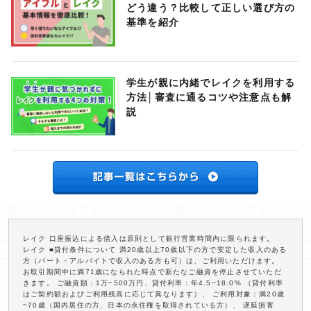
どう違う？比較して正しい選び方の
基準を紹介
学生が親に内緒でレイクを利用する
方法│審査に通るコツや注意点も解
説
レイク 口座振込による借入は原則として銀行営業時間内に限られます。
レイク ■貸付条件について 満20歳以上70歳以下の方で安定した収入のある
方（パート・アルバイトで収入のある方も可）は、ご利用いただけます。
お取引期間中に満71歳になられた時点で新たなご融資を停止させていただ
きます。 ご融資額：1万~500万円、貸付利率：年4.5~18.0% （貸付利率
はご契約額およびご利用残高に応じて異なります）、 ご利用対象：満20歳
~70歳（国内居住の方、日本の永住権を取得されている方）、 遅延損害