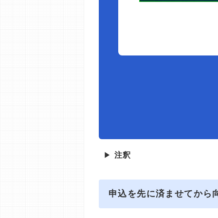
▶
注釈
申込を先に済ませてから