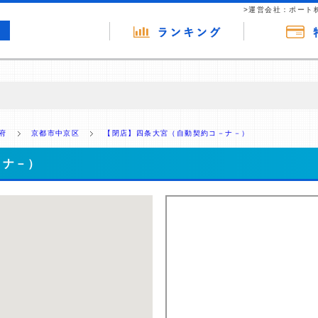
>運営会社：ポート
の広告（リンク）を含む場合があります。 これらの広告を経由して読者
るという収益モデルです。 ただし、特定の商品を根拠なくPRするもので
府
京都市中京区
【閉店】四条大宮（自動契約コ－ナ－）
報提供を行っています。
－ナ－）