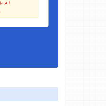
レス！
。