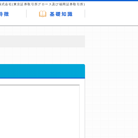
株式会社(東京証券取引所グロース及び福岡証券取引所)
が企業ホームページを訪れ、成約が発生する
はなく、当編集部の調査／ユーザーへの口コ