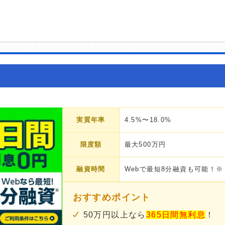
実質年率
4.5%〜18.0%
限度額
最大500万円
融資時間
Webで最短8分融資も可能！※
おすすめポイント
50万円以上なら
365日間無利息
！