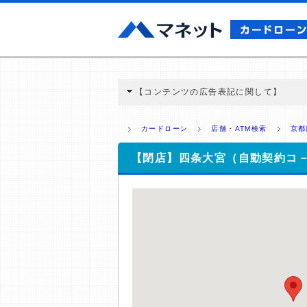
【コンテンツの広告表記に関して】
本コンテンツには、紹介している商品・商材
と弊社に対して企業から紹介報酬が支払われ
カードローン
店舗・ATM検索
京都
ミ収集などに基づき、公平性を担保した情
>提携企業一覧
【閉店】四条大宮（自動契約コ