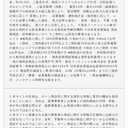
金：年20.0%、ご返済方式：残高スライドリボルビング方式・元利定額リ
ボルビング方式、 ご返済期間（回数）、 最長10年・最大120回（融資額の
範囲内での追加借入や繰上返済により、返済期間・回数はお借入れ及び返済
計画に応じて 変動します）、必要書類：運転免許証（契約額に応じて、レ
イクが必要と判断した場合、 収入証明も提出）、担保・保証人：不要 ※貸
付条件を確認し、借りすぎに注意しましょう。 ※新生フィナンシャル株式
会社が契約する貸金業務にかかる指定紛争解決機関 ※日本貸金業協会 貸金
業相談・紛争解決センター ※ご契約には所定の審査があります。
レイク ■無利息に関して 365日間無利息 ※初めてのご契約 ※Webでお申
込み・ご契約、ご契約額が50万円以上でご契約後59日以内に収入証明書類
の提出とレイクでの登録が完了の方 60日間無利息 ※初めてのご契約 ※We
bお申込み、ご契約額が50万円未満の方 ■無利息の注意点 ・初回契約翌日
から無利息適用となります ・無利息期間経過後は通常金利適用となります
・他の無利息商品との併用不可 商号：新生フィナンシャル株式会社 貸金業
登録番号：関東財務局長(11) 第01024号 日本貸金業協会会員第000003号
レイク 最短即日融資をご希望の場合、21時（日曜日は18時）までのご契約
手続き完了（審査・必要書類の確認含む）が必要です。一部金融機関およ
び、メンテナンス時間等を除きます。
1.本サイトの目的は、ローン商品等に関する適切な情報と選択の機会を提供
することにあり、当社は、提携事業者とお客様との契約締結の代理、斡旋、
仲介等の形態を問わず、提携事業者とお客様の間の契約にいかなる関与もす
るものではありません。
2.本サイトに掲載される他の事業者の商品に関する情報の正確性には細心の
注意を払っていますが、金利、手数料その他の商品に関するいかなる情報も
保証するものではございません。ローン商品をご利用の際には、必ず商品を