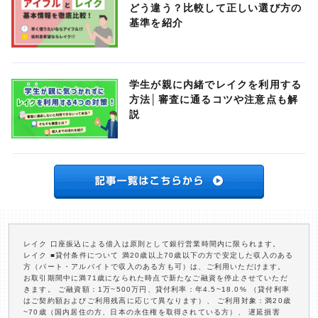
どう違う？比較して正しい選び方の
基準を紹介
学生が親に内緒でレイクを利用する
方法│審査に通るコツや注意点も解
説
レイク 口座振込による借入は原則として銀行営業時間内に限られます。
レイク ■貸付条件について 満20歳以上70歳以下の方で安定した収入のある
方（パート・アルバイトで収入のある方も可）は、ご利用いただけます。
お取引期間中に満71歳になられた時点で新たなご融資を停止させていただ
きます。 ご融資額：1万~500万円、貸付利率：年4.5~18.0% （貸付利率
はご契約額およびご利用残高に応じて異なります）、 ご利用対象：満20歳
~70歳（国内居住の方、日本の永住権を取得されている方）、 遅延損害