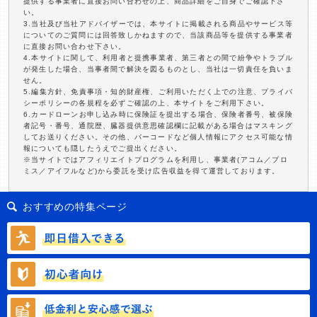
提供する事業者に直接お問い合わせの上、商品詳細をご自身でご確認下さ
い。
3.当社及び当社アドバイザーでは、本サイトに掲載される商品やサービス等
についてのご質問には回答致しかねますので、当該商品等を提供する事業者
に直接お問い合わせ下さい。
4.本サイトに関して、利用者と提携事業者、第三者との間で紛争やトラブル
が発生した場合、当事者間で解決を図るものとし、当社は一切責任を負いま
せん。
5.編集方針、免責事項・知的財産権、ご利用いただく上での注意、プライバ
シーポリシーの各規程を必ずご確認の上、本サイトをご利用下さい。
6.カードローンお申し込み時に保険証を提出する場合、保険者番号、被保険
者記号・番号、通院歴、臓器提供意思確認欄に記載がある場合はマスキング
してお送りください。その他、バーコードなど個人情報にアクセス可能な情
報についても隠したうえでご提出ください。
※当サイトではアフィリエイトプログラムを利用し、事業者(アコム／プロ
ミス／アイフルなど)から委託を受け広告収益を得て運営しております。
おすすめの特集ページ