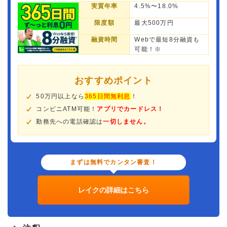
実質年率
4.5%〜18.0%
限度額
最大500万円
融資時間
Webで最短8分融資も
可能！※
おすすめポイント
50万円以上なら
365日間無利息
！
コンビニATM可能！
アプリでカードレス！
勤務先への電話確認は
一切しません。
まずは無料でカンタン審査！
レイクの詳細はこちら