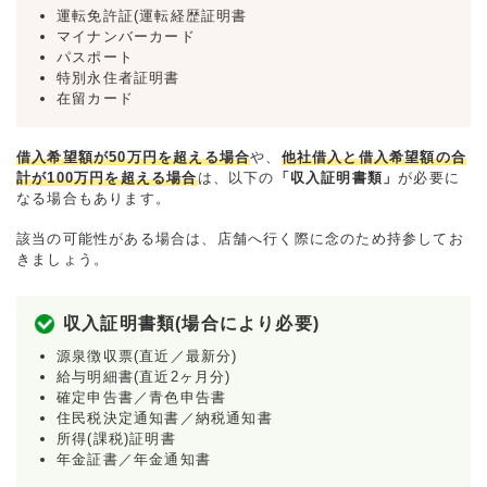
運転免許証(運転経歴証明書
マイナンバーカード
パスポート
特別永住者証明書
在留カード
借入希望額が50万円を超える場合
や、
他社借入と借入希望額の合
計が100万円を超える場合
は、以下の
「収入証明書類」
が必要に
なる場合もあります。
該当の可能性がある場合は、店舗へ行く際に念のため持参してお
きましょう。
収入証明書類(場合により必要)
源泉徴収票(直近／最新分)
給与明細書(直近2ヶ月分)
確定申告書／青色申告書
住民税決定通知書／納税通知書
所得(課税)証明書
年金証書／年金通知書