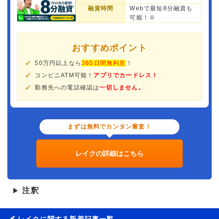
融資時間
Webで最短8分融資も
可能！※
おすすめポイント
50万円以上なら
365日間無利息
！
コンビニATM可能！
アプリでカードレス！
勤務先への電話確認は
一切しません。
まずは無料でカンタン審査！
レイクの詳細はこちら
注釈
▶
レイクに関する新着記事一覧