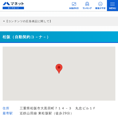
【コンテンツの広告表記に関して】
本コンテンツには、紹介している商品・商材の広告（リンク）を含む場合がありま
す。 これらの広告を経由して読者が企業ホームページを訪れ、成約が発生すると弊
社に対して企業から紹介報酬が支払われるという収益モデルです。 ただし、特定の
松阪（自動契約コ－ナ－）
商品を根拠なくPRするものではなく、当編集部の調査／ユーザーへの口コミ収集な
どに基づき、公平性を担保した情報提供を行っています。
>提携企業一覧
住所
三重県松阪市大黒田町７１４－３ 丸忠ビル１Ｆ
最寄駅
近鉄山田線 東松阪駅（徒歩29分）