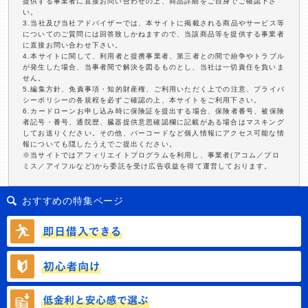
提供する事業者に直接お問い合わせの上、商品詳細をご自身でご確認下さ
い。
3.当社及び当社アドバイザーでは、本サイトに掲載される商品やサービス等
についてのご質問には回答致しかねますので、当該商品等を提供する事業者
に直接お問い合わせ下さい。
4.本サイトに関して、利用者と提携事業者、第三者との間で紛争やトラブル
が発生した場合、当事者間で解決を図るものとし、当社は一切責任を負いま
せん。
5.編集方針、免責事項・知的財産権、ご利用いただく上での注意、プライバ
シーポリシーの各規程を必ずご確認の上、本サイトをご利用下さい。
6.カードローンお申し込み時に保険証を提出する場合、保険者番号、被保険
者記号・番号、通院歴、臓器提供意思確認欄に記載がある場合はマスキング
してお送りください。その他、バーコードなど個人情報にアクセス可能な情
報についても隠したうえでご提出ください。
※当サイトではアフィリエイトプログラムを利用し、事業者(アコム／プロ
ミス／アイフルなど)から委託を受け広告収益を得て運営しております。
おすすめの特集ページ