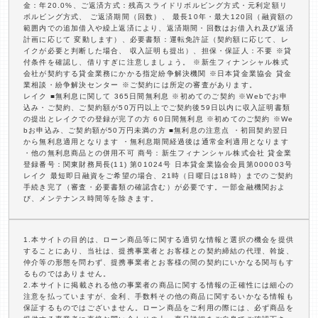
金：年20.0%、ご返済方式：残高スライドリボルビング方式・元利定額リ
ボルビング方式、 ご返済期間（回数）、 最長10年・最大120回（融資額の
範囲内での追加借入や繰上返済により、返済期間・回数はお借入れ及び返済
計画に応じて 変動します）、必要書類：運転免許証（契約額に応じて、レ
イクが必要と判断した場合、 収入証明も提出）、担保・保証人：不要 ※貸
付条件を確認し、借りすぎに注意しましょう。 ※新生フィナンシャル株式
会社が契約する貸金業務にかかる指定紛争解決機関 ※日本貸金業協会 貸金
業相談・紛争解決センター ※ご契約には所定の審査があります。
レイク ■無利息に関して 365日間無利息 ※初めてのご契約 ※Webでお申
込み・ご契約、ご契約額が50万円以上でご契約後59日以内に収入証明書類
の提出とレイクでの登録が完了の方 60日間無利息 ※初めてのご契約 ※We
bお申込み、ご契約額が50万円未満の方 ■無利息の注意点 ・初回契約翌日
から無利息適用となります ・無利息期間経過後は通常金利適用となります
・他の無利息商品との併用不可 商号：新生フィナンシャル株式会社 貸金業
登録番号：関東財務局長(11) 第01024号 日本貸金業協会会員第000003号
レイク 最短即日融資をご希望の場合、21時（日曜日は18時）までのご契約
手続き完了（審査・必要書類の確認含む）が必要です。一部金融機関およ
び、メンテナンス時間等を除きます。
1.本サイトの目的は、ローン商品等に関する適切な情報と選択の機会を提供
することにあり、当社は、提携事業者とお客様との契約締結の代理、斡旋、
仲介等の形態を問わず、提携事業者とお客様の間の契約にいかなる関与もす
るものではありません。
2.本サイトに掲載される他の事業者の商品に関する情報の正確性には細心の
注意を払っていますが、金利、手数料その他の商品に関するいかなる情報も
保証するものではございません。ローン商品をご利用の際には、必ず商品を