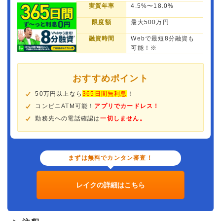
実質年率
4.5%〜18.0%
限度額
最大500万円
融資時間
Webで最短8分融資も
可能！※
おすすめポイント
50万円以上なら
365日間無利息
！
コンビニATM可能！
アプリでカードレス！
勤務先への電話確認は
一切しません。
まずは無料でカンタン審査！
レイクの詳細はこちら