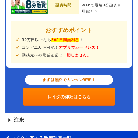
融資時間
Webで最短8分融資も
可能！※
おすすめポイント
50万円以上なら
365日間無利息
！
コンビニATM可能！
アプリでカードレス！
勤務先への電話確認は
一切しません。
まずは無料でカンタン審査！
レイクの詳細はこちら
注釈
▶
レイクに関する新着記事一覧