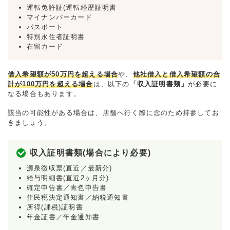
運転免許証(運転経歴証明書
マイナンバーカード
パスポート
特別永住者証明書
在留カード
借入希望額が50万円を超える場合
や、
他社借入と借入希望額の合
計が100万円を超える場合
は、以下の
「収入証明書類」
が必要に
なる場合もあります。
該当の可能性がある場合は、店舗へ行く際に念のため持参してお
きましょう。
収入証明書類(場合により必要)
源泉徴収票(直近／最新分)
給与明細書(直近2ヶ月分)
確定申告書／青色申告書
住民税決定通知書／納税通知書
所得(課税)証明書
年金証書／年金通知書