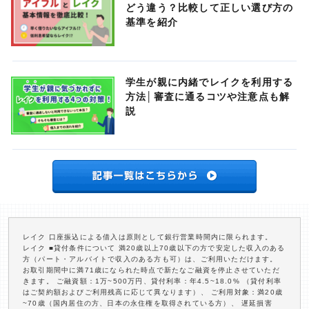
どう違う？比較して正しい選び方の
基準を紹介
学生が親に内緒でレイクを利用する
方法│審査に通るコツや注意点も解
説
レイク 口座振込による借入は原則として銀行営業時間内に限られます。
レイク ■貸付条件について 満20歳以上70歳以下の方で安定した収入のある
方（パート・アルバイトで収入のある方も可）は、ご利用いただけます。
お取引期間中に満71歳になられた時点で新たなご融資を停止させていただ
きます。 ご融資額：1万~500万円、貸付利率：年4.5~18.0% （貸付利率
はご契約額およびご利用残高に応じて異なります）、 ご利用対象：満20歳
~70歳（国内居住の方、日本の永住権を取得されている方）、 遅延損害