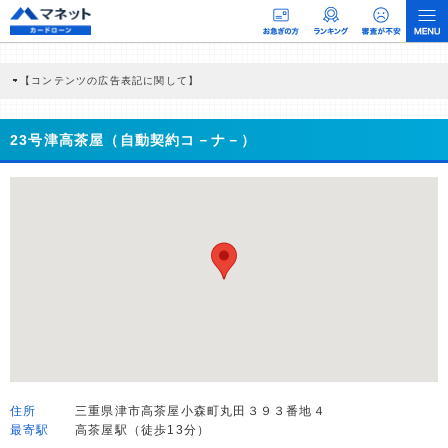
【コンテンツの広告表記に関して】
本コンテンツには、紹介している商品・商材の広告（リンク）を含む場合がありま
す。 これらの広告を経由して読者が企業ホームページを訪れ、成約が発生すると弊
社に対して企業から紹介報酬が支払われるという収益モデルです。 ただし、特定の
23号津高茶屋（自動契約コ－ナ－）
商品を根拠なくPRするものではなく、当編集部の調査／ユーザーへの口コミ収集な
どに基づき、公平性を担保した情報提供を行っています。
>提携企業一覧
住所
三重県津市高茶屋小森町丸田３９３番地４
最寄駅
高茶屋駅（徒歩13分）