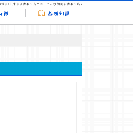
株式会社(東京証券取引所グロース及び福岡証券取引所)
が企業ホームページを訪れ、成約が発生する
はなく、当編集部の調査／ユーザーへの口コ