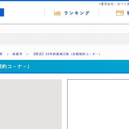
>運営会社：ポート
の広告（リンク）を含む場合があります。 これらの広告を経由して読者
るという収益モデルです。 ただし、特定の商品を根拠なくPRするもので
県
鈴鹿市
【閉店】23号鈴鹿南江島（自動契約コ－ナ－）
報提供を行っています。
契約コ－ナ－）