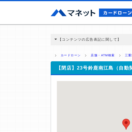
【コンテンツの広告表記に関して】
本コンテンツには、紹介している商品・商材
と弊社に対して企業から紹介報酬が支払われ
カードローン
店舗・ATM検索
三重
ミ収集などに基づき、公平性を担保した情
>提携企業一覧
【閉店】23号鈴鹿南江島（自動