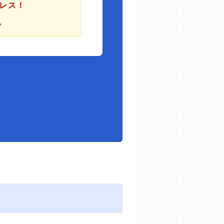
レス！
。