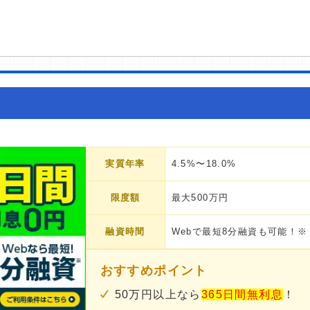
実質年率
4.5%〜18.0%
限度額
最大500万円
融資時間
Webで最短8分融資も可能！※
おすすめポイント
50万円以上なら
365日間無利息
！