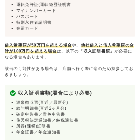
運転免許証(運転経歴証明書
マイナンバーカード
パスポート
特別永住者証明書
在留カード
借入希望額が50万円を超える場合
や、
他社借入と借入希望額の合
計が100万円を超える場合
は、以下の
「収入証明書類」
が必要に
なる場合もあります。
該当の可能性がある場合は、店舗へ行く際に念のため持参してお
きましょう。
収入証明書類(場合により必要)
源泉徴収票(直近／最新分)
給与明細書(直近2ヶ月分)
確定申告書／青色申告書
住民税決定通知書／納税通知書
所得(課税)証明書
年金証書／年金通知書