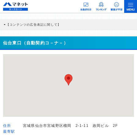
【コンテンツの広告表記に関して】
本コンテンツには、紹介している商品・商材の広告（リンク）を含む場合がありま
す。 これらの広告を経由して読者が企業ホームページを訪れ、成約が発生すると弊
社に対して企業から紹介報酬が支払われるという収益モデルです。 ただし、特定の
仙台東口（自動契約コ－ナ－）
商品を根拠なくPRするものではなく、当編集部の調査／ユーザーへの口コミ収集な
どに基づき、公平性を担保した情報提供を行っています。
>提携企業一覧
住所
宮城県仙台市宮城野区榴岡 2-1-11 政岡ビル 2F
最寄駅