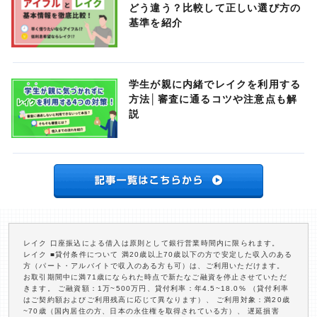
どう違う？比較して正しい選び方の
基準を紹介
学生が親に内緒でレイクを利用する
方法│審査に通るコツや注意点も解
説
レイク 口座振込による借入は原則として銀行営業時間内に限られます。
レイク ■貸付条件について 満20歳以上70歳以下の方で安定した収入のある
方（パート・アルバイトで収入のある方も可）は、ご利用いただけます。
お取引期間中に満71歳になられた時点で新たなご融資を停止させていただ
きます。 ご融資額：1万~500万円、貸付利率：年4.5~18.0% （貸付利率
はご契約額およびご利用残高に応じて異なります）、 ご利用対象：満20歳
~70歳（国内居住の方、日本の永住権を取得されている方）、 遅延損害