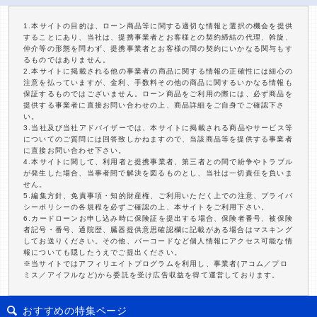
1.本サイトの目的は、ローン商品等に関する適切な情報と選択の機会を提供
することにあり、当社は、提携事業者とお客様との契約締結の代理、斡旋、
仲介等の形態を問わず、提携事業者とお客様の間の契約にいかなる関与もす
るものではありません。
2.本サイトに掲載される他の事業者の商品に関する情報の正確性には細心の
注意を払っていますが、金利、手数料その他の商品に関するいかなる情報も
保証するものではございません。ローン商品をご利用の際には、必ず商品を
提供する事業者に直接お問い合わせの上、商品詳細をご自身でご確認下さ
い。
3.当社及び当社アドバイザーでは、本サイトに掲載される商品やサービス等
についてのご質問には回答致しかねますので、当該商品等を提供する事業者
に直接お問い合わせ下さい。
4.本サイトに関して、利用者と提携事業者、第三者との間で紛争やトラブル
が発生した場合、当事者間で解決を図るものとし、当社は一切責任を負いま
せん。
5.編集方針、免責事項・知的財産権、ご利用いただく上での注意、プライバ
シーポリシーの各規程を必ずご確認の上、本サイトをご利用下さい。
6.カードローンお申し込み時に保険証を提出する場合、保険者番号、被保険
者記号・番号、通院歴、臓器提供意思確認欄に記載がある場合はマスキング
してお送りください。その他、バーコードなど個人情報にアクセス可能な情
報についても隠したうえでご提出ください。
※当サイトではアフィリエイトプログラムを利用し、事業者(アコム／プロ
ミス／アイフルなど)から委託を受け広告収益を得て運営しております。
おすすめの特集ページ