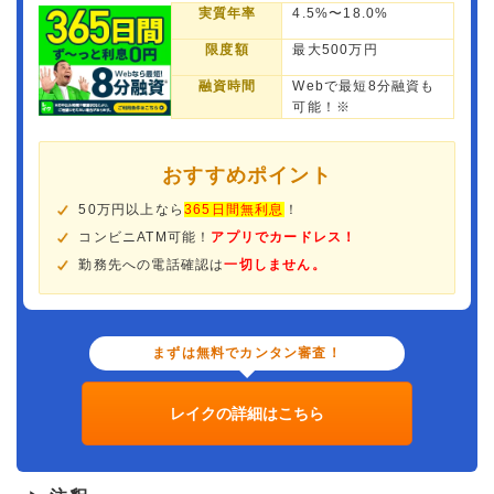
実質年率
4.5%〜18.0%
限度額
最大500万円
融資時間
Webで最短8分融資も
可能！※
おすすめポイント
50万円以上なら
365日間無利息
！
コンビニATM可能！
アプリでカードレス！
勤務先への電話確認は
一切しません。
まずは無料でカンタン審査！
レイクの詳細はこちら