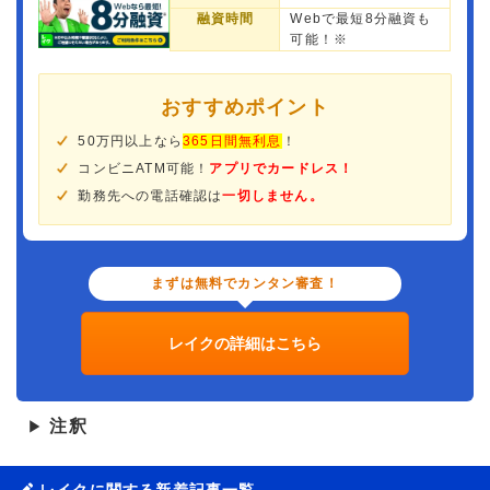
融資時間
Webで最短8分融資も
可能！※
おすすめポイント
50万円以上なら
365日間無利息
！
コンビニATM可能！
アプリでカードレス！
勤務先への電話確認は
一切しません。
まずは無料でカンタン審査！
レイクの詳細はこちら
注釈
▶
レイクに関する新着記事一覧