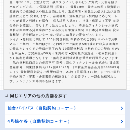
金：年20.0%、ご返済方式：残高スライドリボルビング方式・元利定額リ
ボルビング方式、 ご返済期間（回数）、 最長10年・最大120回（融資額の
範囲内での追加借入や繰上返済により、返済期間・回数はお借入れ及び返済
計画に応じて 変動します）、必要書類：運転免許証（契約額に応じて、レ
イクが必要と判断した場合、 収入証明も提出）、担保・保証人：不要 ※貸
付条件を確認し、借りすぎに注意しましょう。 ※新生フィナンシャル株式
会社が契約する貸金業務にかかる指定紛争解決機関 ※日本貸金業協会 貸金
業相談・紛争解決センター ※ご契約には所定の審査があります。
レイク ■無利息に関して 365日間無利息 ※初めてのご契約 ※Webでお申
込み・ご契約、ご契約額が50万円以上でご契約後59日以内に収入証明書類
の提出とレイクでの登録が完了の方 60日間無利息 ※初めてのご契約 ※We
bお申込み、ご契約額が50万円未満の方 ■無利息の注意点 ・初回契約翌日
から無利息適用となります ・無利息期間経過後は通常金利適用となります
・他の無利息商品との併用不可 商号：新生フィナンシャル株式会社 貸金業
登録番号：関東財務局長(11) 第01024号 日本貸金業協会会員第000003号
レイク 最短即日融資をご希望の場合、21時（日曜日は18時）までのご契約
手続き完了（審査・必要書類の確認含む）が必要です。一部金融機関およ
び、メンテナンス時間等を除きます。
同じエリアの他の店舗を探す
仙台バイパス（自動契約コ－ナ－）
4号鶴ケ谷（自動契約コ－ナ－）