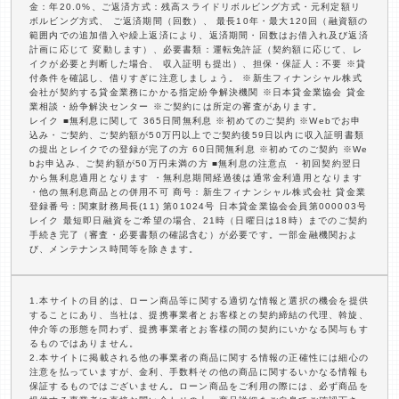
金：年20.0%、ご返済方式：残高スライドリボルビング方式・元利定額リ
ボルビング方式、 ご返済期間（回数）、 最長10年・最大120回（融資額の
範囲内での追加借入や繰上返済により、返済期間・回数はお借入れ及び返済
計画に応じて 変動します）、必要書類：運転免許証（契約額に応じて、レ
イクが必要と判断した場合、 収入証明も提出）、担保・保証人：不要 ※貸
付条件を確認し、借りすぎに注意しましょう。 ※新生フィナンシャル株式
会社が契約する貸金業務にかかる指定紛争解決機関 ※日本貸金業協会 貸金
業相談・紛争解決センター ※ご契約には所定の審査があります。
レイク ■無利息に関して 365日間無利息 ※初めてのご契約 ※Webでお申
込み・ご契約、ご契約額が50万円以上でご契約後59日以内に収入証明書類
の提出とレイクでの登録が完了の方 60日間無利息 ※初めてのご契約 ※We
bお申込み、ご契約額が50万円未満の方 ■無利息の注意点 ・初回契約翌日
から無利息適用となります ・無利息期間経過後は通常金利適用となります
・他の無利息商品との併用不可 商号：新生フィナンシャル株式会社 貸金業
登録番号：関東財務局長(11) 第01024号 日本貸金業協会会員第000003号
レイク 最短即日融資をご希望の場合、21時（日曜日は18時）までのご契約
手続き完了（審査・必要書類の確認含む）が必要です。一部金融機関およ
び、メンテナンス時間等を除きます。
1.本サイトの目的は、ローン商品等に関する適切な情報と選択の機会を提供
することにあり、当社は、提携事業者とお客様との契約締結の代理、斡旋、
仲介等の形態を問わず、提携事業者とお客様の間の契約にいかなる関与もす
るものではありません。
2.本サイトに掲載される他の事業者の商品に関する情報の正確性には細心の
注意を払っていますが、金利、手数料その他の商品に関するいかなる情報も
保証するものではございません。ローン商品をご利用の際には、必ず商品を