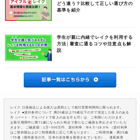
どう違う？比較して正しい選び方の
基準を紹介
学生が親に内緒でレイクを利用する
方法│審査に通るコツや注意点も解
説
レイク 口座振込による借入は原則として銀行営業時間内に限られます。
レイク ■貸付条件について 満20歳以上70歳以下の方で安定した収入のある
方（パート・アルバイトで収入のある方も可）は、ご利用いただけます。
お取引期間中に満71歳になられた時点で新たなご融資を停止させていただ
きます。 ご融資額：1万~500万円、貸付利率：年4.5~18.0% （貸付利率
はご契約額およびご利用残高に応じて異なります）、 ご利用対象：満20歳
~70歳（国内居住の方、日本の永住権を取得されている方）、 遅延損害