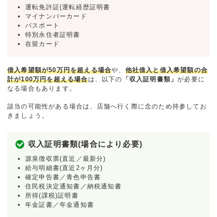
運転免許証(運転経歴証明書
マイナンバーカード
パスポート
特別永住者証明書
在留カード
借入希望額が50万円を超える場合
や、
他社借入と借入希望額の合
計が100万円を超える場合
は、以下の
「収入証明書類」
が必要に
なる場合もあります。
該当の可能性がある場合は、店舗へ行く際に念のため持参してお
きましょう。
収入証明書類(場合により必要)
源泉徴収票(直近／最新分)
給与明細書(直近2ヶ月分)
確定申告書／青色申告書
住民税決定通知書／納税通知書
所得(課税)証明書
年金証書／年金通知書