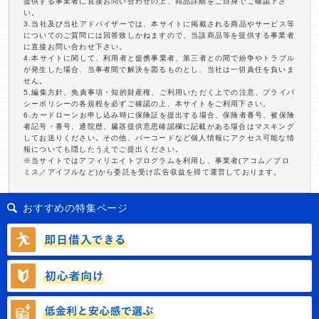
提供する事業者に直接お問い合わせの上、商品詳細をご自身でご確認下さ
い。
3.当社及び当社アドバイザーでは、本サイトに掲載される商品やサービス等
についてのご質問には回答致しかねますので、当該商品等を提供する事業者
に直接お問い合わせ下さい。
4.本サイトに関して、利用者と提携事業者、第三者との間で紛争やトラブル
が発生した場合、当事者間で解決を図るものとし、当社は一切責任を負いま
せん。
5.編集方針、免責事項・知的財産権、ご利用いただく上での注意、プライバ
シーポリシーの各規程を必ずご確認の上、本サイトをご利用下さい。
6.カードローンお申し込み時に保険証を提出する場合、保険者番号、被保険
者記号・番号、通院歴、臓器提供意思確認欄に記載がある場合はマスキング
してお送りください。その他、バーコードなど個人情報にアクセス可能な情
報についても隠したうえでご提出ください。
※当サイトではアフィリエイトプログラムを利用し、事業者(アコム／プロ
ミス／アイフルなど)から委託を受け広告収益を得て運営しております。
おすすめの特集ページ