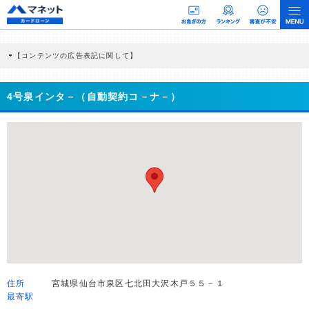
【コンテンツの広告表記に関して】
本コンテンツには、紹介している商品・商材の広告（リンク）を含む場合がありま
す。 これらの広告を経由して読者が企業ホームページを訪れ、成約が発生すると弊
社に対して企業から紹介報酬が支払われるという収益モデルです。 ただし、特定の
4号泉インタ－（自動契約コ－ナ－）
商品を根拠なくPRするものではなく、当編集部の調査／ユーザーへの口コミ収集な
どに基づき、公平性を担保した情報提供を行っています。
>提携企業一覧
住所
宮城県仙台市泉区七北田大沢木戸５５－１
最寄駅