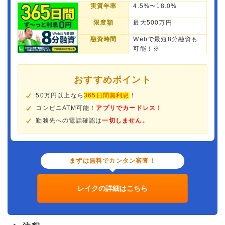
実質年率
4.5%〜18.0%
限度額
最大500万円
融資時間
Webで最短8分融資も
可能！※
おすすめポイント
50万円以上なら
365日間無利息
！
コンビニATM可能！
アプリでカードレス！
勤務先への電話確認は
一切しません。
まずは無料でカンタン審査！
レイクの詳細はこちら