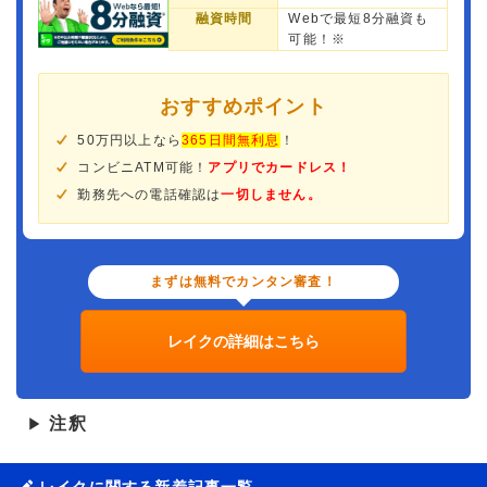
融資時間
Webで最短8分融資も
可能！※
おすすめポイント
50万円以上なら
365日間無利息
！
コンビニATM可能！
アプリでカードレス！
勤務先への電話確認は
一切しません。
まずは無料でカンタン審査！
レイクの詳細はこちら
注釈
▶
レイクに関する新着記事一覧