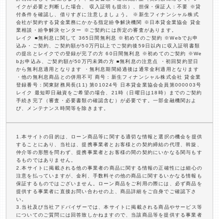
イクが必要と判断した場合、 収入証明も提出）、担保・保証人：不要 ※貸
付条件を確認し、借りすぎに注意しましょう。 ※新生フィナンシャル株式
会社が契約する貸金業務にかかる指定紛争解決機関 ※日本貸金業協会 貸金
業相談・紛争解決センター ※ご契約には所定の審査があります。
レイク ■無利息に関して 365日間無利息 ※初めてのご契約 ※Webでお申
込み・ご契約、ご契約額が50万円以上でご契約後59日以内に収入証明書類
の提出とレイクでの登録が完了の方 60日間無利息 ※初めてのご契約 ※We
bお申込み、ご契約額が50万円未満の方 ■無利息の注意点 ・初回契約翌日
から無利息適用となります ・無利息期間経過後は通常金利適用となります
・他の無利息商品との併用不可 商号：新生フィナンシャル株式会社 貸金業
登録番号：関東財務局長(11) 第01024号 日本貸金業協会会員第000003号
レイク 最短即日融資をご希望の場合、21時（日曜日は18時）までのご契約
手続き完了（審査・必要書類の確認含む）が必要です。一部金融機関およ
び、メンテナンス時間等を除きます。
1.本サイトの目的は、ローン商品等に関する適切な情報と選択の機会を提供
することにあり、当社は、提携事業者とお客様との契約締結の代理、斡旋、
仲介等の形態を問わず、提携事業者とお客様の間の契約にいかなる関与もす
るものではありません。
2.本サイトに掲載される他の事業者の商品に関する情報の正確性には細心の
注意を払っていますが、金利、手数料その他の商品に関するいかなる情報も
保証するものではございません。ローン商品をご利用の際には、必ず商品を
提供する事業者に直接お問い合わせの上、商品詳細をご自身でご確認下さ
い。
3.当社及び当社アドバイザーでは、本サイトに掲載される商品やサービス等
についてのご質問には回答致しかねますので、当該商品等を提供する事業者