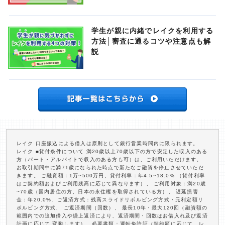
学生が親に内緒でレイクを利用する
方法│審査に通るコツや注意点も解
説
レイク 口座振込による借入は原則として銀行営業時間内に限られます。
レイク ■貸付条件について 満20歳以上70歳以下の方で安定した収入のある
方（パート・アルバイトで収入のある方も可）は、ご利用いただけます。
お取引期間中に満71歳になられた時点で新たなご融資を停止させていただ
きます。 ご融資額：1万~500万円、貸付利率：年4.5~18.0% （貸付利率
はご契約額およびご利用残高に応じて異なります）、 ご利用対象：満20歳
~70歳（国内居住の方、日本の永住権を取得されている方）、 遅延損害
金：年20.0%、ご返済方式：残高スライドリボルビング方式・元利定額リ
ボルビング方式、 ご返済期間（回数）、 最長10年・最大120回（融資額の
範囲内での追加借入や繰上返済により、返済期間・回数はお借入れ及び返済
計画に応じて 変動します）、必要書類：運転免許証（契約額に応じて、レ