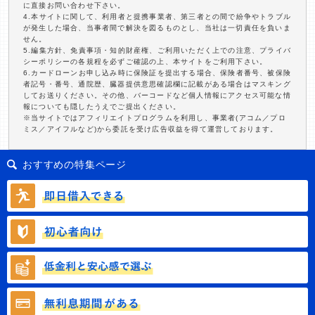
に直接お問い合わせ下さい。
4.本サイトに関して、利用者と提携事業者、第三者との間で紛争やトラブル
が発生した場合、当事者間で解決を図るものとし、当社は一切責任を負いま
せん。
5.編集方針、免責事項・知的財産権、ご利用いただく上での注意、プライバ
シーポリシーの各規程を必ずご確認の上、本サイトをご利用下さい。
6.カードローンお申し込み時に保険証を提出する場合、保険者番号、被保険
者記号・番号、通院歴、臓器提供意思確認欄に記載がある場合はマスキング
してお送りください。その他、バーコードなど個人情報にアクセス可能な情
報についても隠したうえでご提出ください。
※当サイトではアフィリエイトプログラムを利用し、事業者(アコム／プロ
ミス／アイフルなど)から委託を受け広告収益を得て運営しております。
おすすめの特集ページ