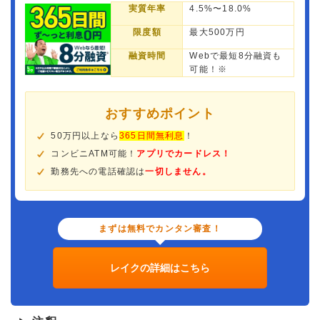
実質年率
4.5%〜18.0%
限度額
最大500万円
融資時間
Webで最短8分融資も
可能！※
おすすめポイント
50万円以上なら
365日間無利息
！
コンビニATM可能！
アプリでカードレス！
勤務先への電話確認は
一切しません。
まずは無料でカンタン審査！
レイクの詳細はこちら