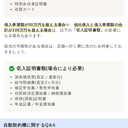
特別永住者証明書
在留カード
借入希望額が50万円を超える場合
や、
他社借入と借入希望額の合
計が100万円を超える場合
は、以下の
「収入証明書類」
が必要に
なる場合もあります。
該当の可能性がある場合は、店舗へ行く際に念のため持参してお
きましょう。
収入証明書類(場合により必要)
源泉徴収票(直近／最新分)
給与明細書(直近2ヶ月分)
確定申告書／青色申告書
住民税決定通知書／納税通知書
所得(課税)証明書
年金証書／年金通知書
自動契約機に関するQ&A