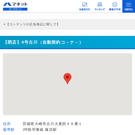
【コンテンツの広告表記に関して】
本コンテンツには、紹介している商品・商材の広告（リンク）を含む場合がありま
す。 これらの広告を経由して読者が企業ホームページを訪れ、成約が発生すると弊
社に対して企業から紹介報酬が支払われるという収益モデルです。 ただし、特定の
【閉店】4号古川（自動契約コ－ナ－）
商品を根拠なくPRするものではなく、当編集部の調査／ユーザーへの口コミ収集な
どに基づき、公平性を担保した情報提供を行っています。
>提携企業一覧
住所
宮城県大崎市古川大奥防４９番１
最寄駅
JR陸羽東線 塚目駅