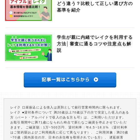
どう違う？比較して正しい選び方の
基準を紹介
学生が親に内緒でレイクを利用する
方法│審査に通るコツや注意点も解
説
レイク 口座振込による借入は原則として銀行営業時間内に限られます。
レイク ■貸付条件について 満20歳以上70歳以下の方で安定した収入のある
方（パート・アルバイトで収入のある方も可）は、ご利用いただけます。
お取引期間中に満71歳になられた時点で新たなご融資を停止させていただ
きます。 ご融資額：1万~500万円、貸付利率：年4.5~18.0% （貸付利率
はご契約額およびご利用残高に応じて異なります）、 ご利用対象：満20歳
~70歳（国内居住の方、日本の永住権を取得されている方）、 遅延損害