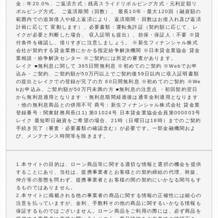
金：年20.0%、ご返済方式：残高スライドリボルビング方式・元利定額リ
ボルビング方式、 ご返済期間（回数）、 最長10年・最大120回（融資額の
範囲内での追加借入や繰上返済により、返済期間・回数はお借入れ及び返済
計画に応じて 変動します）、必要書類：運転免許証（契約額に応じて、レ
イクが必要と判断した場合、 収入証明も提出）、担保・保証人：不要 ※貸
付条件を確認し、借りすぎに注意しましょう。 ※新生フィナンシャル株式
会社が契約する貸金業務にかかる指定紛争解決機関 ※日本貸金業協会 貸金
業相談・紛争解決センター ※ご契約には所定の審査があります。
レイク ■無利息に関して 365日間無利息 ※初めてのご契約 ※Webでお申
込み・ご契約、ご契約額が50万円以上でご契約後59日以内に収入証明書類
の提出とレイクでの登録が完了の方 60日間無利息 ※初めてのご契約 ※We
bお申込み、ご契約額が50万円未満の方 ■無利息の注意点 ・初回契約翌日
から無利息適用となります ・無利息期間経過後は通常金利適用となります
・他の無利息商品との併用不可 商号：新生フィナンシャル株式会社 貸金業
登録番号：関東財務局長(11) 第01024号 日本貸金業協会会員第000003号
レイク 最短即日融資をご希望の場合、21時（日曜日は18時）までのご契約
手続き完了（審査・必要書類の確認含む）が必要です。一部金融機関およ
び、メンテナンス時間等を除きます。
1.本サイトの目的は、ローン商品等に関する適切な情報と選択の機会を提供
することにあり、当社は、提携事業者とお客様との契約締結の代理、斡旋、
仲介等の形態を問わず、提携事業者とお客様の間の契約にいかなる関与もす
るものではありません。
2.本サイトに掲載される他の事業者の商品に関する情報の正確性には細心の
注意を払っていますが、金利、手数料その他の商品に関するいかなる情報も
保証するものではございません。ローン商品をご利用の際には、必ず商品を