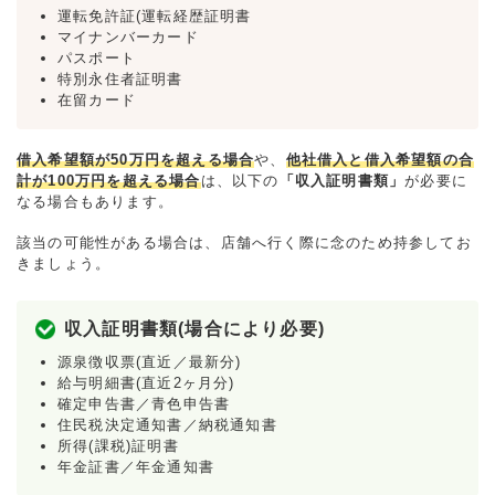
運転免許証(運転経歴証明書
マイナンバーカード
パスポート
特別永住者証明書
在留カード
借入希望額が50万円を超える場合
や、
他社借入と借入希望額の合
計が100万円を超える場合
は、以下の
「収入証明書類」
が必要に
なる場合もあります。
該当の可能性がある場合は、店舗へ行く際に念のため持参してお
きましょう。
収入証明書類(場合により必要)
源泉徴収票(直近／最新分)
給与明細書(直近2ヶ月分)
確定申告書／青色申告書
住民税決定通知書／納税通知書
所得(課税)証明書
年金証書／年金通知書