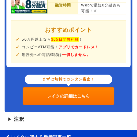
融資時間
Webで最短8分融資も
可能！※
おすすめポイント
50万円以上なら
365日間無利息
！
コンビニATM可能！
アプリでカードレス！
勤務先への電話確認は
一切しません。
まずは無料でカンタン審査！
レイクの詳細はこちら
注釈
▶
レイクに関する新着記事一覧