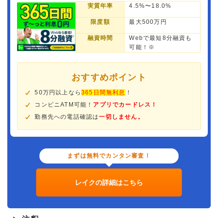
実質年率
4.5%〜18.0%
限度額
最大500万円
融資時間
Webで最短8分融資も
可能！※
おすすめポイント
50万円以上なら
365日間無利息
！
コンビニATM可能！
アプリでカードレス！
勤務先への電話確認は
一切しません。
まずは無料でカンタン審査！
レイクの詳細はこちら