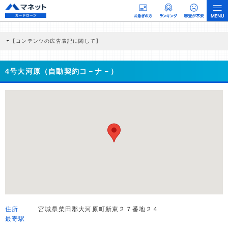
【コンテンツの広告表記に関して】
本コンテンツには、紹介している商品・商材の広告（リンク）を含む場合がありま
す。 これらの広告を経由して読者が企業ホームページを訪れ、成約が発生すると弊
社に対して企業から紹介報酬が支払われるという収益モデルです。 ただし、特定の
4号大河原（自動契約コ－ナ－）
商品を根拠なくPRするものではなく、当編集部の調査／ユーザーへの口コミ収集な
どに基づき、公平性を担保した情報提供を行っています。
>提携企業一覧
住所
宮城県柴田郡大河原町新東２７番地２４
最寄駅