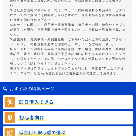
提供する事業者に直接お問い合わせの上、商品詳細をご自身でご確認下さ
い。
3.当社及び当社アドバイザーでは、本サイトに掲載される商品やサービス等
についてのご質問には回答致しかねますので、当該商品等を提供する事業者
に直接お問い合わせ下さい。
4.本サイトに関して、利用者と提携事業者、第三者との間で紛争やトラブル
が発生した場合、当事者間で解決を図るものとし、当社は一切責任を負いま
せん。
5.編集方針、免責事項・知的財産権、ご利用いただく上での注意、プライバ
シーポリシーの各規程を必ずご確認の上、本サイトをご利用下さい。
6.カードローンお申し込み時に保険証を提出する場合、保険者番号、被保険
者記号・番号、通院歴、臓器提供意思確認欄に記載がある場合はマスキング
してお送りください。その他、バーコードなど個人情報にアクセス可能な情
報についても隠したうえでご提出ください。
※当サイトではアフィリエイトプログラムを利用し、事業者(アコム／プロ
ミス／アイフルなど)から委託を受け広告収益を得て運営しております。
おすすめの特集ページ