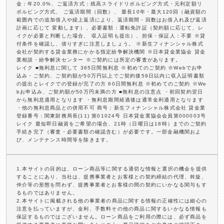
金：年20.0%、ご返済方式：残高スライドリボルビング方式・元利定額リ
ボルビング方式、 ご返済期間（回数）、 最長10年・最大120回（融資額の
範囲内での追加借入や繰上返済により、返済期間・回数はお借入れ及び返済
計画に応じて 変動します）、必要書類：運転免許証（契約額に応じて、レ
イクが必要と判断した場合、 収入証明も提出）、担保・保証人：不要 ※貸
付条件を確認し、借りすぎに注意しましょう。 ※新生フィナンシャル株式
会社が契約する貸金業務にかかる指定紛争解決機関 ※日本貸金業協会 貸金
業相談・紛争解決センター ※ご契約には所定の審査があります。
レイク ■無利息に関して 365日間無利息 ※初めてのご契約 ※Webでお申
込み・ご契約、ご契約額が50万円以上でご契約後59日以内に収入証明書類
の提出とレイクでの登録が完了の方 60日間無利息 ※初めてのご契約 ※We
bお申込み、ご契約額が50万円未満の方 ■無利息の注意点 ・初回契約翌日
から無利息適用となります ・無利息期間経過後は通常金利適用となります
・他の無利息商品との併用不可 商号：新生フィナンシャル株式会社 貸金業
登録番号：関東財務局長(11) 第01024号 日本貸金業協会会員第000003号
レイク 最短即日融資をご希望の場合、21時（日曜日は18時）までのご契約
手続き完了（審査・必要書類の確認含む）が必要です。一部金融機関およ
び、メンテナンス時間等を除きます。
1.本サイトの目的は、ローン商品等に関する適切な情報と選択の機会を提供
することにあり、当社は、提携事業者とお客様との契約締結の代理、斡旋、
仲介等の形態を問わず、提携事業者とお客様の間の契約にいかなる関与もす
るものではありません。
2.本サイトに掲載される他の事業者の商品に関する情報の正確性には細心の
注意を払っていますが、金利、手数料その他の商品に関するいかなる情報も
保証するものではございません。ローン商品をご利用の際には、必ず商品を