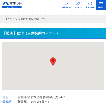
【コンテンツの広告表記に関して】
本コンテンツには、紹介している商品・商材の広告（リンク）を含む場合がありま
す。 これらの広告を経由して読者が企業ホームページを訪れ、成約が発生すると弊
社に対して企業から紹介報酬が支払われるという収益モデルです。 ただし、特定の
【閉店】佐沼（自動契約コ－ナ－）
商品を根拠なくPRするものではなく、当編集部の調査／ユーザーへの口コミ収集な
どに基づき、公平性を担保した情報提供を行っています。
>提携企業一覧
住所
宮城県登米市迫町佐沼字萩洗14-2
最寄駅
新田駅（徒歩1時間半）