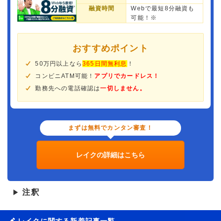
融資時間
Webで最短8分融資も
可能！※
おすすめポイント
50万円以上なら
365日間無利息
！
コンビニATM可能！
アプリでカードレス！
勤務先への電話確認は
一切しません。
まずは無料でカンタン審査！
レイクの詳細はこちら
注釈
▶
レイクに関する新着記事一覧