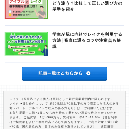
どう違う？比較して正しい選び方の
基準を紹介
学生が親に内緒でレイクを利用する
方法│審査に通るコツや注意点も解
説
レイク 口座振込による借入は原則として銀行営業時間内に限られます。
レイク ■貸付条件について 満20歳以上70歳以下の方で安定した収入のある
方（パート・アルバイトで収入のある方も可）は、ご利用いただけます。
お取引期間中に満71歳になられた時点で新たなご融資を停止させていただ
きます。 ご融資額：1万~500万円、貸付利率：年4.5~18.0% （貸付利率
はご契約額およびご利用残高に応じて異なります）、 ご利用対象：満20歳
~70歳（国内居住の方、日本の永住権を取得されている方）、 遅延損害