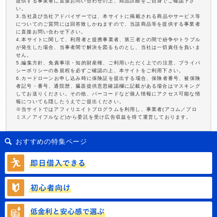
提供する事業者に直接お問い合わせの上、商品詳細をご自身でご確認下さ
い。
3.当社及び当社アドバイザーでは、本サイトに掲載される商品やサービス等
についてのご質問には回答致しかねますので、当該商品等を提供する事業者
に直接お問い合わせ下さい。
4.本サイトに関して、利用者と提携事業者、第三者との間で紛争やトラブル
が発生した場合、当事者間で解決を図るものとし、当社は一切責任を負いま
せん。
5.編集方針、免責事項・知的財産権、ご利用いただく上での注意、プライバ
シーポリシーの各規程を必ずご確認の上、本サイトをご利用下さい。
6.カードローンお申し込み時に保険証を提出する場合、保険者番号、被保険
者記号・番号、通院歴、臓器提供意思確認欄に記載がある場合はマスキング
してお送りください。その他、バーコードなど個人情報にアクセス可能な情
報についても隠したうえでご提出ください。
※当サイトではアフィリエイトプログラムを利用し、事業者(アコム／プロ
ミス／アイフルなど)から委託を受け広告収益を得て運営しております。
おすすめの特集ページ