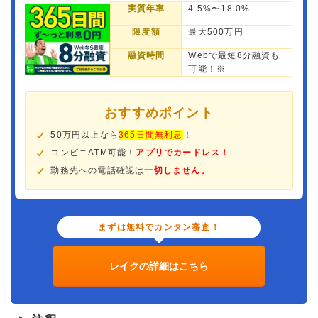
実質年率
4.5%〜18.0%
限度額
最大500万円
融資時間
Webで最短8分融資も
可能！※
おすすめポイント
50万円以上なら
365日間無利息
！
コンビニATM可能！
アプリでカードレス！
勤務先への電話確認は
一切しません。
まずは無料でカンタン審査！
レイクの詳細はこちら