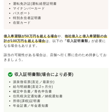
運転免許証(運転経歴証明書
マイナンバーカード
パスポート
特別永住者証明書
在留カード
借入希望額が50万円を超える場合
や、
他社借入と借入希望額の合
計が100万円を超える場合
は、以下の
「収入証明書類」
が必要に
なる場合もあります。
該当の可能性がある場合は、店舗へ行く際に念のため持参してお
きましょう。
収入証明書類(場合により必要)
源泉徴収票(直近／最新分)
給与明細書(直近2ヶ月分)
確定申告書／青色申告書
住民税決定通知書／納税通知書
所得(課税)証明書
年金証書／年金通知書