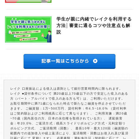
学生が親に内緒でレイクを利用する
方法│審査に通るコツや注意点も解
説
レイク 口座振込による借入は原則として銀行営業時間内に限られます。
レイク ■貸付条件について 満20歳以上70歳以下の方で安定した収入のある
方（パート・アルバイトで収入のある方も可）は、ご利用いただけます。
お取引期間中に満71歳になられた時点で新たなご融資を停止させていただ
きます。 ご融資額：1万~500万円、貸付利率：年4.5~18.0% （貸付利率
はご契約額およびご利用残高に応じて異なります）、 ご利用対象：満20歳
~70歳（国内居住の方、日本の永住権を取得されている方）、 遅延損害
金：年20.0%、ご返済方式：残高スライドリボルビング方式・元利定額リ
ボルビング方式、 ご返済期間（回数）、 最長10年・最大120回（融資額の
範囲内での追加借入や繰上返済により、返済期間・回数はお借入れ及び返済
計画に応じて 変動します）、必要書類：運転免許証（契約額に応じて、レ