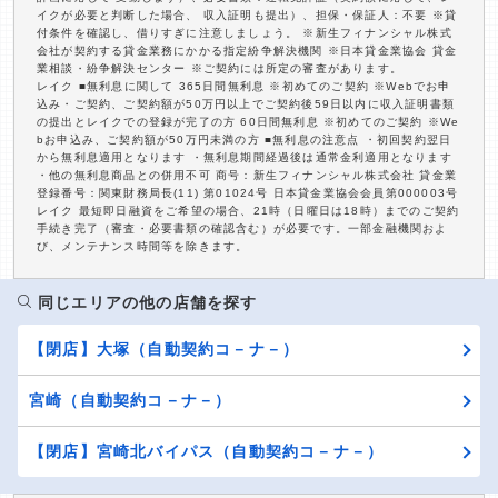
イクが必要と判断した場合、 収入証明も提出）、担保・保証人：不要 ※貸
付条件を確認し、借りすぎに注意しましょう。 ※新生フィナンシャル株式
会社が契約する貸金業務にかかる指定紛争解決機関 ※日本貸金業協会 貸金
業相談・紛争解決センター ※ご契約には所定の審査があります。
レイク ■無利息に関して 365日間無利息 ※初めてのご契約 ※Webでお申
込み・ご契約、ご契約額が50万円以上でご契約後59日以内に収入証明書類
の提出とレイクでの登録が完了の方 60日間無利息 ※初めてのご契約 ※We
bお申込み、ご契約額が50万円未満の方 ■無利息の注意点 ・初回契約翌日
から無利息適用となります ・無利息期間経過後は通常金利適用となります
・他の無利息商品との併用不可 商号：新生フィナンシャル株式会社 貸金業
登録番号：関東財務局長(11) 第01024号 日本貸金業協会会員第000003号
レイク 最短即日融資をご希望の場合、21時（日曜日は18時）までのご契約
手続き完了（審査・必要書類の確認含む）が必要です。一部金融機関およ
び、メンテナンス時間等を除きます。
同じエリアの他の店舗を探す
【閉店】大塚（自動契約コ－ナ－）
宮崎（自動契約コ－ナ－）
【閉店】宮崎北バイパス（自動契約コ－ナ－）