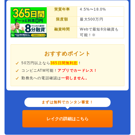
実質年率
4.5%〜18.0%
限度額
最大500万円
融資時間
Webで最短8分融資も
可能！※
おすすめポイント
50万円以上なら
365日間無利息
！
コンビニATM可能！
アプリでカードレス！
勤務先への電話確認は
一切しません。
まずは無料でカンタン審査！
レイクの詳細はこちら