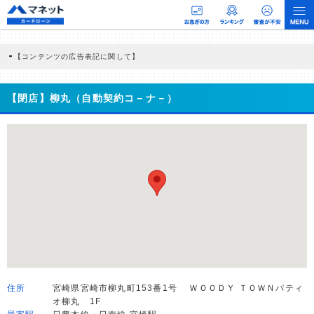
【コンテンツの広告表記に関して】
本コンテンツには、紹介している商品・商材の広告（リンク）を含む場合がありま
す。 これらの広告を経由して読者が企業ホームページを訪れ、成約が発生すると弊
社に対して企業から紹介報酬が支払われるという収益モデルです。 ただし、特定の
【閉店】柳丸（自動契約コ－ナ－）
商品を根拠なくPRするものではなく、当編集部の調査／ユーザーへの口コミ収集な
どに基づき、公平性を担保した情報提供を行っています。
>提携企業一覧
住所
宮崎県宮崎市柳丸町153番1号 ＷＯＯＤＹ ＴＯＷＮパティ
オ柳丸 1F