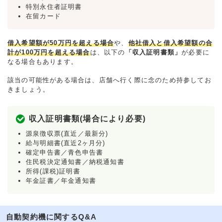
特別永住者証明書
在留カード
借入希望額が50万円を超える場合
や、
他社借入と借入希望額の合
計が100万円を超える場合
は、以下の
「収入証明書類」
が必要に
なる場合もあります。
該当の可能性がある場合は、店舗へ行く際に念のため持参してお
きましょう。
収入証明書類(場合により必要)
源泉徴収票(直近／最新分)
給与明細書(直近2ヶ月分)
確定申告書／青色申告書
住民税決定通知書／納税通知書
所得(課税)証明書
年金証書／年金通知書
自動契約機に関するQ&A