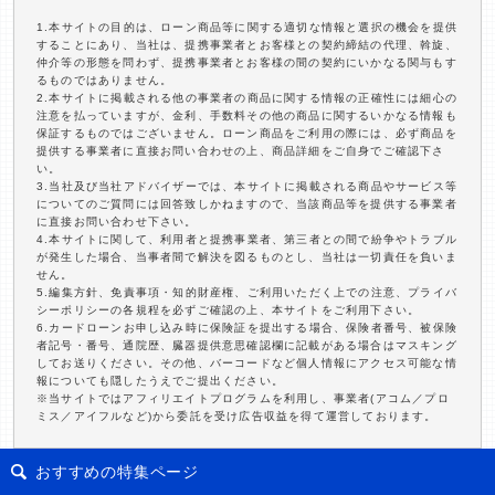
1.本サイトの目的は、ローン商品等に関する適切な情報と選択の機会を提供
することにあり、当社は、提携事業者とお客様との契約締結の代理、斡旋、
仲介等の形態を問わず、提携事業者とお客様の間の契約にいかなる関与もす
るものではありません。
2.本サイトに掲載される他の事業者の商品に関する情報の正確性には細心の
注意を払っていますが、金利、手数料その他の商品に関するいかなる情報も
保証するものではございません。ローン商品をご利用の際には、必ず商品を
提供する事業者に直接お問い合わせの上、商品詳細をご自身でご確認下さ
い。
3.当社及び当社アドバイザーでは、本サイトに掲載される商品やサービス等
についてのご質問には回答致しかねますので、当該商品等を提供する事業者
に直接お問い合わせ下さい。
4.本サイトに関して、利用者と提携事業者、第三者との間で紛争やトラブル
が発生した場合、当事者間で解決を図るものとし、当社は一切責任を負いま
せん。
5.編集方針、免責事項・知的財産権、ご利用いただく上での注意、プライバ
シーポリシーの各規程を必ずご確認の上、本サイトをご利用下さい。
6.カードローンお申し込み時に保険証を提出する場合、保険者番号、被保険
者記号・番号、通院歴、臓器提供意思確認欄に記載がある場合はマスキング
してお送りください。その他、バーコードなど個人情報にアクセス可能な情
報についても隠したうえでご提出ください。
※当サイトではアフィリエイトプログラムを利用し、事業者(アコム／プロ
ミス／アイフルなど)から委託を受け広告収益を得て運営しております。
おすすめの特集ページ