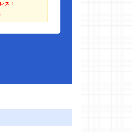
レス！
。