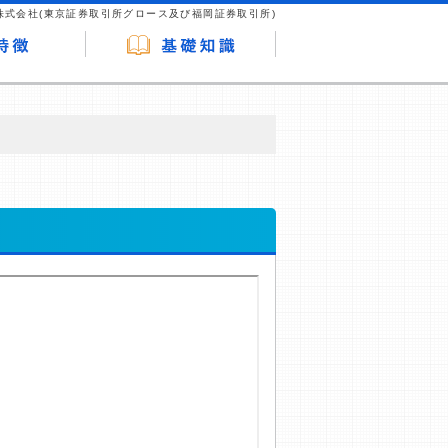
株式会社(東京証券取引所グロース及び福岡証券取引所)
が企業ホームページを訪れ、成約が発生する
はなく、当編集部の調査／ユーザーへの口コ