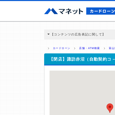
【コンテンツの広告表記に関して】
本コンテンツには、紹介している商品・商材
と弊社に対して企業から紹介報酬が支払われ
カードローン
店舗・ATM検索
富山
ミ収集などに基づき、公平性を担保した情
>提携企業一覧
【閉店】諏訪赤沼（自動契約コ