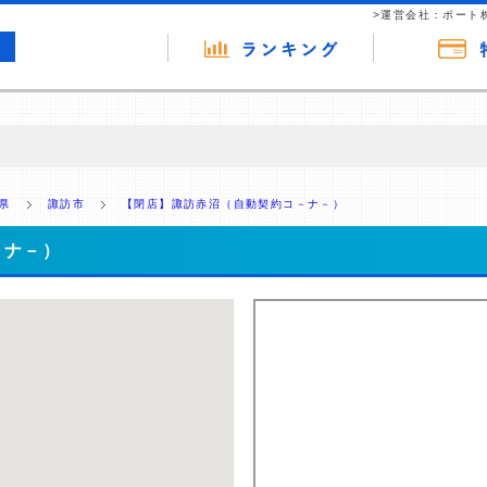
>運営会社：ポート
の広告（リンク）を含む場合があります。 これらの広告を経由して読者
るという収益モデルです。 ただし、特定の商品を根拠なくPRするもので
県
諏訪市
【閉店】諏訪赤沼（自動契約コ－ナ－）
報提供を行っています。
－ナ－）