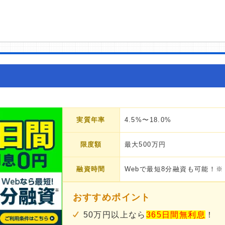
実質年率
4.5%〜18.0%
限度額
最大500万円
融資時間
Webで最短8分融資も可能！※
おすすめポイント
50万円以上なら
365日間無利息
！