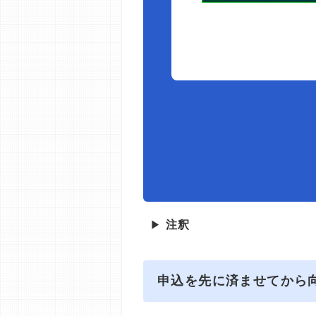
▶
注釈
申込を先に済ませてから