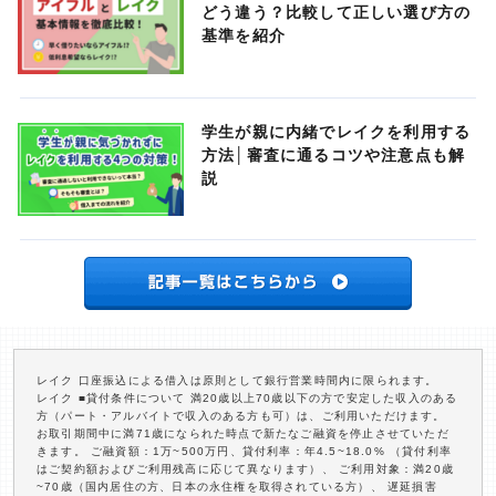
どう違う？比較して正しい選び方の
基準を紹介
学生が親に内緒でレイクを利用する
方法│審査に通るコツや注意点も解
説
レイク 口座振込による借入は原則として銀行営業時間内に限られます。
レイク ■貸付条件について 満20歳以上70歳以下の方で安定した収入のある
方（パート・アルバイトで収入のある方も可）は、ご利用いただけます。
お取引期間中に満71歳になられた時点で新たなご融資を停止させていただ
きます。 ご融資額：1万~500万円、貸付利率：年4.5~18.0% （貸付利率
はご契約額およびご利用残高に応じて異なります）、 ご利用対象：満20歳
~70歳（国内居住の方、日本の永住権を取得されている方）、 遅延損害