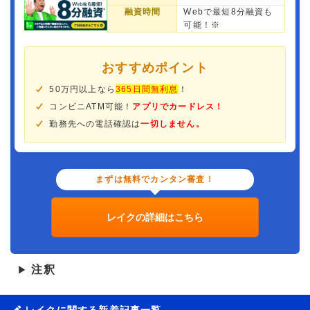
融資時間
Webで最短8分融資も
可能！※
おすすめポイント
50万円以上なら
365日間無利息
！
コンビニATM可能！
アプリでカードレス！
勤務先への電話確認は
一切しません。
まずは無料でカンタン審査！
レイクの詳細はこちら
注釈
▶
レイクに関する新着記事一覧