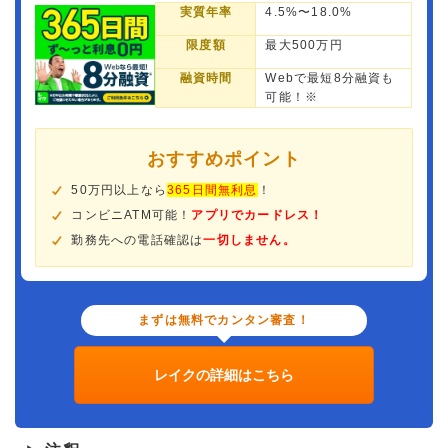
実質年率
4.5%〜18.0%
限度額
最大500万円
融資時間
Webで最短8分融資も
可能！※
おすすめポイント
50万円以上なら
365日間無利息
！
コンビニATM可能！
アプリでカードレス！
勤務先への電話確認は
一切しません。
まずは無料でカンタン審査！
レイクの詳細はこちら