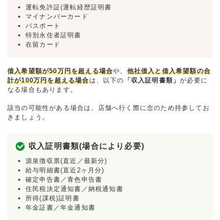
運転免許証(運転経歴証明書
マイナンバーカード
パスポート
特別永住者証明書
在留カード
借入希望額が50万円を超える場合
や、
他社借入と借入希望額の合
計が100万円を超える場合
は、以下の
「収入証明書類」
が必要に
なる場合もあります。
該当の可能性がある場合は、店舗へ行く際に念のため持参してお
きましょう。
収入証明書類(場合により必要)
源泉徴収票(直近／最新分)
給与明細書(直近2ヶ月分)
確定申告書／青色申告書
住民税決定通知書／納税通知書
所得(課税)証明書
年金証書／年金通知書