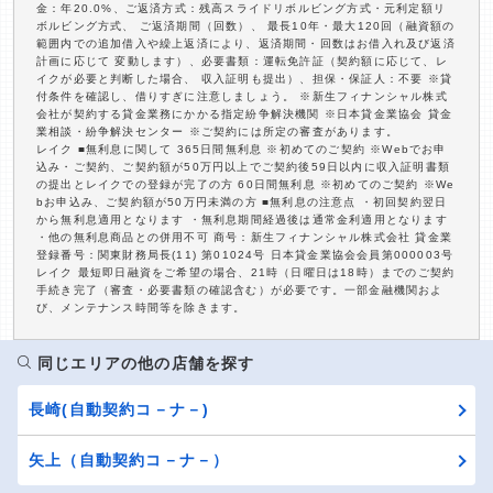
金：年20.0%、ご返済方式：残高スライドリボルビング方式・元利定額リ
ボルビング方式、 ご返済期間（回数）、 最長10年・最大120回（融資額の
範囲内での追加借入や繰上返済により、返済期間・回数はお借入れ及び返済
計画に応じて 変動します）、必要書類：運転免許証（契約額に応じて、レ
イクが必要と判断した場合、 収入証明も提出）、担保・保証人：不要 ※貸
付条件を確認し、借りすぎに注意しましょう。 ※新生フィナンシャル株式
会社が契約する貸金業務にかかる指定紛争解決機関 ※日本貸金業協会 貸金
業相談・紛争解決センター ※ご契約には所定の審査があります。
レイク ■無利息に関して 365日間無利息 ※初めてのご契約 ※Webでお申
込み・ご契約、ご契約額が50万円以上でご契約後59日以内に収入証明書類
の提出とレイクでの登録が完了の方 60日間無利息 ※初めてのご契約 ※We
bお申込み、ご契約額が50万円未満の方 ■無利息の注意点 ・初回契約翌日
から無利息適用となります ・無利息期間経過後は通常金利適用となります
・他の無利息商品との併用不可 商号：新生フィナンシャル株式会社 貸金業
登録番号：関東財務局長(11) 第01024号 日本貸金業協会会員第000003号
レイク 最短即日融資をご希望の場合、21時（日曜日は18時）までのご契約
手続き完了（審査・必要書類の確認含む）が必要です。一部金融機関およ
び、メンテナンス時間等を除きます。
同じエリアの他の店舗を探す
長崎(自動契約コ－ナ－)
矢上（自動契約コ－ナ－）