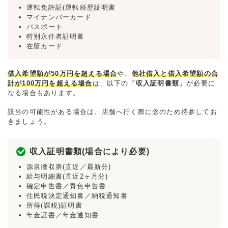
運転免許証(運転経歴証明書
マイナンバーカード
パスポート
特別永住者証明書
在留カード
借入希望額が50万円を超える場合
や、
他社借入と借入希望額の合
計が100万円を超える場合
は、以下の
「収入証明書類」
が必要に
なる場合もあります。
該当の可能性がある場合は、店舗へ行く際に念のため持参してお
きましょう。
収入証明書類(場合により必要)
源泉徴収票(直近／最新分)
給与明細書(直近2ヶ月分)
確定申告書／青色申告書
住民税決定通知書／納税通知書
所得(課税)証明書
年金証書／年金通知書