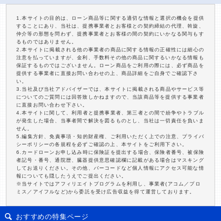
1.本サイトの目的は、ローン商品等に関する適切な情報と選択の機会を提供
することにあり、当社は、提携事業者とお客様との契約締結の代理、斡旋、
仲介等の形態を問わず、提携事業者とお客様の間の契約にいかなる関与もす
るものではありません。
2.本サイトに掲載される他の事業者の商品に関する情報の正確性には細心の
注意を払っていますが、金利、手数料その他の商品に関するいかなる情報も
保証するものではございません。ローン商品をご利用の際には、必ず商品を
提供する事業者に直接お問い合わせの上、商品詳細をご自身でご確認下さ
い。
3.当社及び当社アドバイザーでは、本サイトに掲載される商品やサービス等
についてのご質問には回答致しかねますので、当該商品等を提供する事業者
に直接お問い合わせ下さい。
4.本サイトに関して、利用者と提携事業者、第三者との間で紛争やトラブル
が発生した場合、当事者間で解決を図るものとし、当社は一切責任を負いま
せん。
5.編集方針、免責事項・知的財産権、ご利用いただく上での注意、プライバ
シーポリシーの各規程を必ずご確認の上、本サイトをご利用下さい。
6.カードローンお申し込み時に保険証を提出する場合、保険者番号、被保険
者記号・番号、通院歴、臓器提供意思確認欄に記載がある場合はマスキング
してお送りください。その他、バーコードなど個人情報にアクセス可能な情
報についても隠したうえでご提出ください。
※当サイトではアフィリエイトプログラムを利用し、事業者(アコム／プロ
ミス／アイフルなど)から委託を受け広告収益を得て運営しております。
おすすめの特集ページ