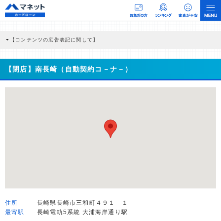
【コンテンツの広告表記に関して】
本コンテンツには、紹介している商品・商材の広告（リンク）を含む場合がありま
す。 これらの広告を経由して読者が企業ホームページを訪れ、成約が発生すると弊
社に対して企業から紹介報酬が支払われるという収益モデルです。 ただし、特定の
【閉店】南長崎（自動契約コ－ナ－）
商品を根拠なくPRするものではなく、当編集部の調査／ユーザーへの口コミ収集な
どに基づき、公平性を担保した情報提供を行っています。
>提携企業一覧
住所
長崎県長崎市三和町４９１－１
最寄駅
長崎電軌5系統 大浦海岸通り駅