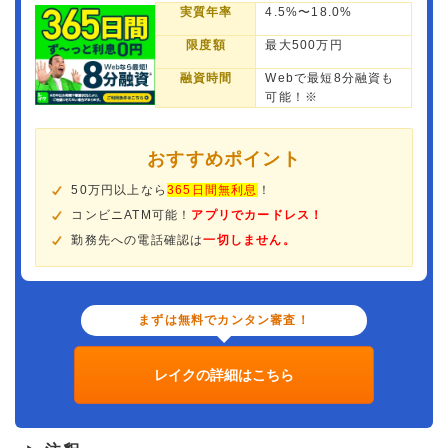
実質年率
4.5%〜18.0%
限度額
最大500万円
融資時間
Webで最短8分融資も
可能！※
おすすめポイント
50万円以上なら
365日間無利息
！
コンビニATM可能！
アプリでカードレス！
勤務先への電話確認は
一切しません。
まずは無料でカンタン審査！
レイクの詳細はこちら