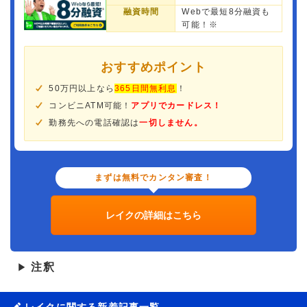
融資時間
Webで最短8分融資も
可能！※
おすすめポイント
50万円以上なら
365日間無利息
！
コンビニATM可能！
アプリでカードレス！
勤務先への電話確認は
一切しません。
まずは無料でカンタン審査！
レイクの詳細はこちら
注釈
▶
レイクに関する新着記事一覧