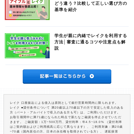
どう違う？比較して正しい選び方の
基準を紹介
学生が親に内緒でレイクを利用する
方法│審査に通るコツや注意点も解
説
レイク 口座振込による借入は原則として銀行営業時間内に限られます。
レイク ■貸付条件について 満20歳以上70歳以下の方で安定した収入のある
方（パート・アルバイトで収入のある方も可）は、ご利用いただけます。
お取引期間中に満71歳になられた時点で新たなご融資を停止させていただ
きます。 ご融資額：1万~500万円、貸付利率：年4.5~18.0% （貸付利率
はご契約額およびご利用残高に応じて異なります）、 ご利用対象：満20歳
~70歳（国内居住の方、日本の永住権を取得されている方）、 遅延損害