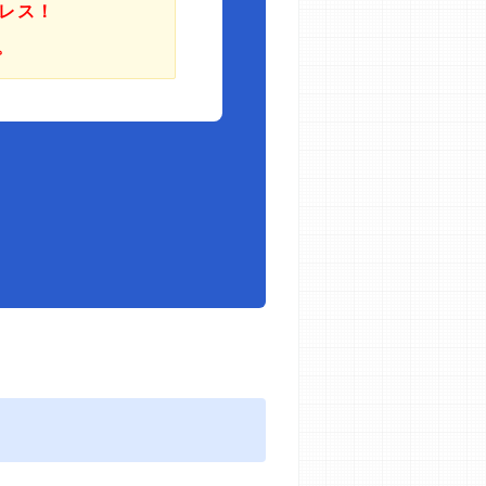
レス！
。