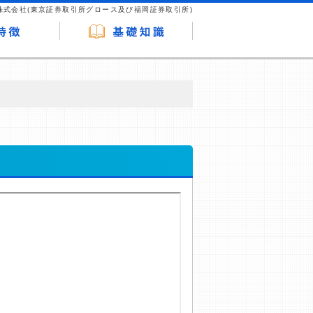
株式会社(東京証券取引所グロース及び福岡証券取引所)
が企業ホームページを訪れ、成約が発生する
はなく、当編集部の調査／ユーザーへの口コ