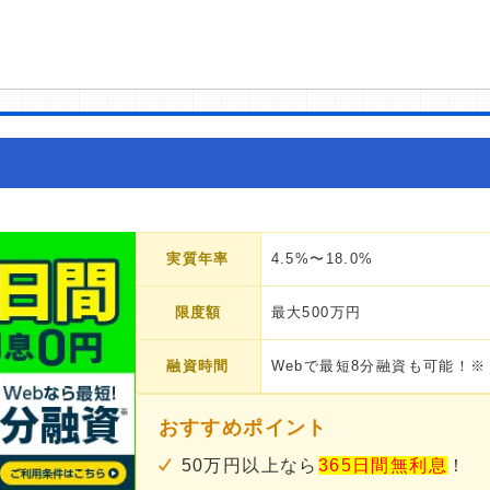
実質年率
4.5%〜18.0%
限度額
最大500万円
融資時間
Webで最短8分融資も可能！※
おすすめポイント
50万円以上なら
365日間無利息
！