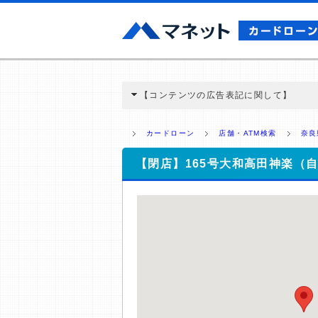
【コンテンツの広告表記に関して】
本コンテンツには、紹介している商品・商材
と弊社に対して企業から紹介報酬が支払われ
カードローン
店舗・ATM検索
奈良
ミ収集などに基づき、公平性を担保した情
>提携企業一覧
【閉店】165号大和高田神楽（