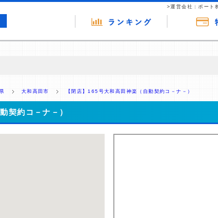
>運営会社：ポート
の広告（リンク）を含む場合があります。 これらの広告を経由して読者
るという収益モデルです。 ただし、特定の商品を根拠なくPRするもので
県
大和高田市
【閉店】165号大和高田神楽（自動契約コ－ナ－）
報提供を行っています。
自動契約コ－ナ－）