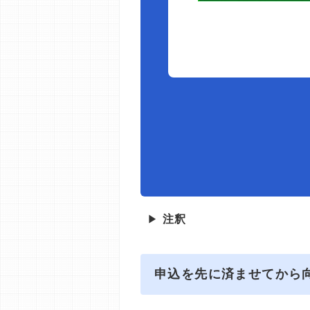
▶
注釈
申込を先に済ませてから