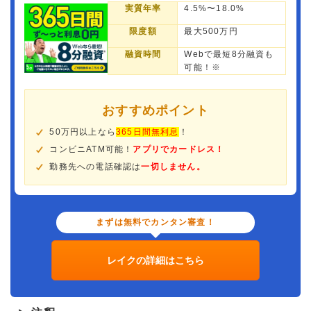
実質年率
4.5%〜18.0%
限度額
最大500万円
融資時間
Webで最短8分融資も
可能！※
おすすめポイント
50万円以上なら
365日間無利息
！
コンビニATM可能！
アプリでカードレス！
勤務先への電話確認は
一切しません。
まずは無料でカンタン審査！
レイクの詳細はこちら