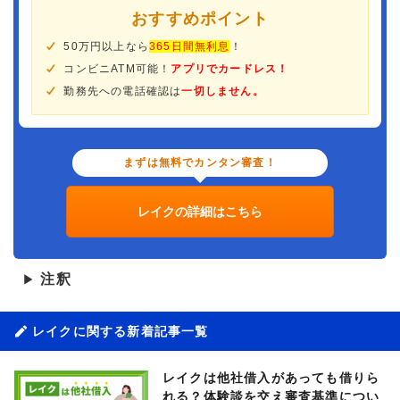
おすすめポイント
50万円以上なら
365日間無利息
！
コンビニATM可能！
アプリでカードレス！
勤務先への電話確認は
一切しません。
まずは無料でカンタン審査！
レイクの詳細はこちら
注釈
▶
レイクに関する新着記事一覧
レイクは他社借入があっても借りら
れる？体験談を交え審査基準につい