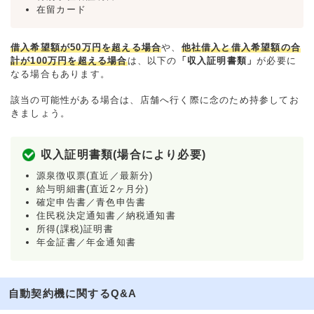
在留カード
借入希望額が50万円を超える場合
や、
他社借入と借入希望額の合
計が100万円を超える場合
は、以下の
「収入証明書類」
が必要に
なる場合もあります。
該当の可能性がある場合は、店舗へ行く際に念のため持参してお
きましょう。
収入証明書類(場合により必要)
源泉徴収票(直近／最新分)
給与明細書(直近2ヶ月分)
確定申告書／青色申告書
住民税決定通知書／納税通知書
所得(課税)証明書
年金証書／年金通知書
自動契約機に関するQ&A