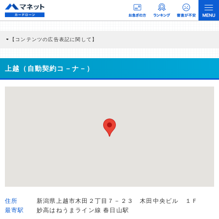
【コンテンツの広告表記に関して】
本コンテンツには、紹介している商品・商材の広告（リンク）を含む場合がありま
す。 これらの広告を経由して読者が企業ホームページを訪れ、成約が発生すると弊
社に対して企業から紹介報酬が支払われるという収益モデルです。 ただし、特定の
上越（自動契約コ－ナ－）
商品を根拠なくPRするものではなく、当編集部の調査／ユーザーへの口コミ収集な
どに基づき、公平性を担保した情報提供を行っています。
>提携企業一覧
住所
新潟県上越市木田２丁目７－２３ 木田中央ビル １Ｆ
最寄駅
妙高はねうまライン線 春日山駅