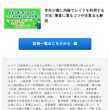
学生が親に内緒でレイクを利用する
方法│審査に通るコツや注意点も解
説
レイク 口座振込による借入は原則として銀行営業時間内に限られます。
レイク ■貸付条件について 満20歳以上70歳以下の方で安定した収入のある
方（パート・アルバイトで収入のある方も可）は、ご利用いただけます。
お取引期間中に満71歳になられた時点で新たなご融資を停止させていただ
きます。 ご融資額：1万~500万円、貸付利率：年4.5~18.0% （貸付利率
はご契約額およびご利用残高に応じて異なります）、 ご利用対象：満20歳
~70歳（国内居住の方、日本の永住権を取得されている方）、 遅延損害
金：年20.0%、ご返済方式：残高スライドリボルビング方式・元利定額リ
ボルビング方式、 ご返済期間（回数）、 最長10年・最大120回（融資額の
範囲内での追加借入や繰上返済により、返済期間・回数はお借入れ及び返済
計画に応じて 変動します）、必要書類：運転免許証（契約額に応じて、レ
イクが必要と判断した場合、 収入証明も提出）、担保・保証人：不要 ※貸