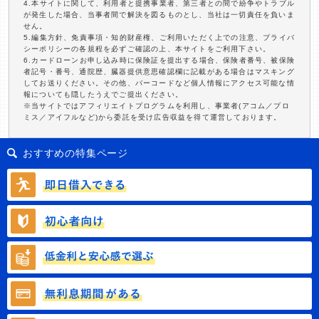
4.本サイトに関して、利用者と提携事業者、第三者との間で紛争やトラブル
が発生した場合、当事者間で解決を図るものとし、当社は一切責任を負いま
せん。
5.編集方針、免責事項・知的財産権、ご利用いただく上での注意、プライバ
シーポリシーの各規程を必ずご確認の上、本サイトをご利用下さい。
6.カードローンお申し込み時に保険証を提出する場合、保険者番号、被保険
者記号・番号、通院歴、臓器提供意思確認欄に記載がある場合はマスキング
してお送りください。その他、バーコードなど個人情報にアクセス可能な情
報についても隠したうえでご提出ください。
※当サイトではアフィリエイトプログラムを利用し、事業者(アコム／プロ
ミス／アイフルなど)から委託を受け広告収益を得て運営しております。
おすすめの特集ページ