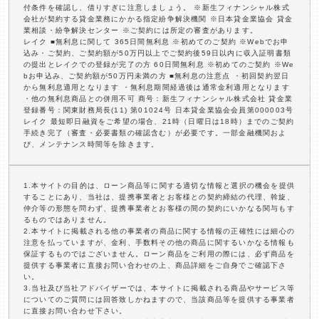
付条件を確認し、借りすぎに注意しましょう。 ※新生フィナンシャル株式
会社が契約する貸金業務にかかる指定紛争解決機関 ※日本貸金業協会 貸金
業相談・紛争解決センター ※ご契約には所定の審査があります。
レイク ■無利息に関して 365日間無利息 ※初めてのご契約 ※Webでお申
込み・ご契約、ご契約額が50万円以上でご契約後59日以内に収入証明書類
の提出とレイクでの登録が完了の方 60日間無利息 ※初めてのご契約 ※We
bお申込み、ご契約額が50万円未満の方 ■無利息の注意点 ・初回契約翌日
から無利息適用となります ・無利息期間経過後は通常金利適用となります
・他の無利息商品との併用不可 商号：新生フィナンシャル株式会社 貸金業
登録番号：関東財務局長(11) 第01024号 日本貸金業協会会員第000003号
レイク 最短即日融資をご希望の場合、21時（日曜日は18時）までのご契約
手続き完了（審査・必要書類の確認含む）が必要です。一部金融機関およ
び、メンテナンス時間等を除きます。
1.本サイトの目的は、ローン商品等に関する適切な情報と選択の機会を提供
することにあり、当社は、提携事業者とお客様との契約締結の代理、斡旋、
仲介等の形態を問わず、提携事業者とお客様の間の契約にいかなる関与もす
るものではありません。
2.本サイトに掲載される他の事業者の商品に関する情報の正確性には細心の
注意を払っていますが、金利、手数料その他の商品に関するいかなる情報も
保証するものではございません。ローン商品をご利用の際には、必ず商品を
提供する事業者に直接お問い合わせの上、商品詳細をご自身でご確認下さ
い。
3.当社及び当社アドバイザーでは、本サイトに掲載される商品やサービス等
についてのご質問には回答致しかねますので、当該商品等を提供する事業者
に直接お問い合わせ下さい。