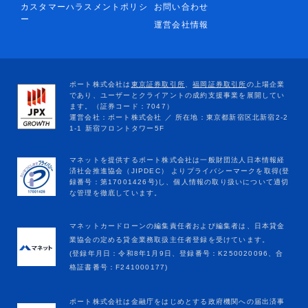
カスタマーハラスメントポリシ
お問い合わせ
ー
運営会社情報
マネットカードローンの編集責任者および編集者は、日本貸金
業協会の定める貸金業務取扱主任者登録を受けています。
(登録年月日：令和8年1月9日、登録番号：K250020096、合
格証書番号：F241000177)
ポート株式会社は金融庁をはじめとする政府機関への届出済事