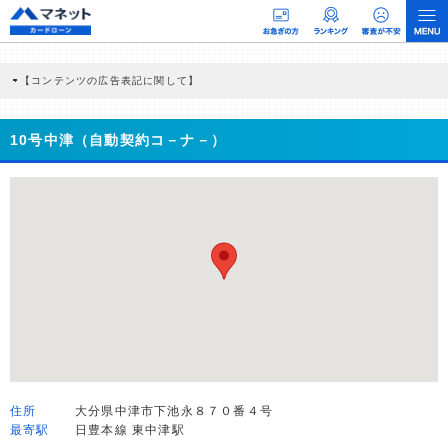
【コンテンツの広告表記に関して】
本コンテンツには、紹介している商品・商材の広告（リンク）を含む場合がありま
す。 これらの広告を経由して読者が企業ホームページを訪れ、成約が発生すると弊
社に対して企業から紹介報酬が支払われるという収益モデルです。 ただし、特定の
10号中津（自動契約コ－ナ－）
商品を根拠なくPRするものではなく、当編集部の調査／ユーザーへの口コミ収集な
どに基づき、公平性を担保した情報提供を行っています。
>提携企業一覧
住所
大分県中津市下池永８７０番４号
最寄駅
日豊本線 東中津駅