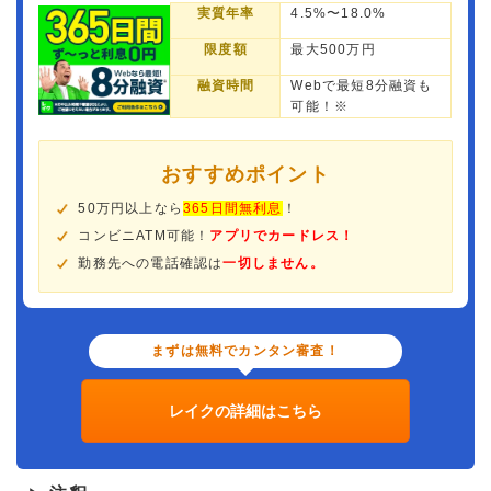
実質年率
4.5%〜18.0%
限度額
最大500万円
融資時間
Webで最短8分融資も
可能！※
おすすめポイント
50万円以上なら
365日間無利息
！
コンビニATM可能！
アプリでカードレス！
勤務先への電話確認は
一切しません。
まずは無料でカンタン審査！
レイクの詳細はこちら