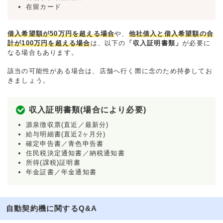
在留カード
借入希望額が50万円を超える場合
や、
他社借入と借入希望額の合
計が100万円を超える場合
は、以下の
「収入証明書類」
が必要に
なる場合もあります。
該当の可能性がある場合は、店舗へ行く際に念のため持参してお
きましょう。
収入証明書類(場合により必要)
源泉徴収票(直近／最新分)
給与明細書(直近2ヶ月分)
確定申告書／青色申告書
住民税決定通知書／納税通知書
所得(課税)証明書
年金証書／年金通知書
自動契約機に関するQ&A