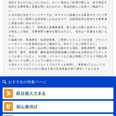
保証するものではございません。ローン商品をご利用の際には、必ず商品を
提供する事業者に直接お問い合わせの上、商品詳細をご自身でご確認下さ
い。
3.当社及び当社アドバイザーでは、本サイトに掲載される商品やサービス等
についてのご質問には回答致しかねますので、当該商品等を提供する事業者
に直接お問い合わせ下さい。
4.本サイトに関して、利用者と提携事業者、第三者との間で紛争やトラブル
が発生した場合、当事者間で解決を図るものとし、当社は一切責任を負いま
せん。
5.編集方針、免責事項・知的財産権、ご利用いただく上での注意、プライバ
シーポリシーの各規程を必ずご確認の上、本サイトをご利用下さい。
6.カードローンお申し込み時に保険証を提出する場合、保険者番号、被保険
者記号・番号、通院歴、臓器提供意思確認欄に記載がある場合はマスキング
してお送りください。その他、バーコードなど個人情報にアクセス可能な情
報についても隠したうえでご提出ください。
※当サイトではアフィリエイトプログラムを利用し、事業者(アコム／プロ
ミス／アイフルなど)から委託を受け広告収益を得て運営しております。
おすすめの特集ページ