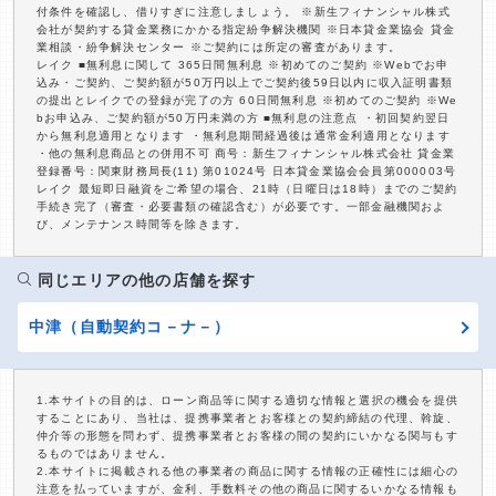
付条件を確認し、借りすぎに注意しましょう。 ※新生フィナンシャル株式
会社が契約する貸金業務にかかる指定紛争解決機関 ※日本貸金業協会 貸金
業相談・紛争解決センター ※ご契約には所定の審査があります。
レイク ■無利息に関して 365日間無利息 ※初めてのご契約 ※Webでお申
込み・ご契約、ご契約額が50万円以上でご契約後59日以内に収入証明書類
の提出とレイクでの登録が完了の方 60日間無利息 ※初めてのご契約 ※We
bお申込み、ご契約額が50万円未満の方 ■無利息の注意点 ・初回契約翌日
から無利息適用となります ・無利息期間経過後は通常金利適用となります
・他の無利息商品との併用不可 商号：新生フィナンシャル株式会社 貸金業
登録番号：関東財務局長(11) 第01024号 日本貸金業協会会員第000003号
レイク 最短即日融資をご希望の場合、21時（日曜日は18時）までのご契約
手続き完了（審査・必要書類の確認含む）が必要です。一部金融機関およ
び、メンテナンス時間等を除きます。
同じエリアの他の店舗を探す
中津（自動契約コ－ナ－）
1.本サイトの目的は、ローン商品等に関する適切な情報と選択の機会を提供
することにあり、当社は、提携事業者とお客様との契約締結の代理、斡旋、
仲介等の形態を問わず、提携事業者とお客様の間の契約にいかなる関与もす
るものではありません。
2.本サイトに掲載される他の事業者の商品に関する情報の正確性には細心の
注意を払っていますが、金利、手数料その他の商品に関するいかなる情報も