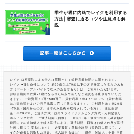
学生が親に内緒でレイクを利用する
方法│審査に通るコツや注意点も解
説
レイク 口座振込による借入は原則として銀行営業時間内に限られます。
レイク ■貸付条件について 満20歳以上70歳以下の方で安定した収入のある
方（パート・アルバイトで収入のある方も可）は、ご利用いただけます。
お取引期間中に満71歳になられた時点で新たなご融資を停止させていただ
きます。 ご融資額：1万~500万円、貸付利率：年4.5~18.0% （貸付利率
はご契約額およびご利用残高に応じて異なります）、 ご利用対象：満20歳
~70歳（国内居住の方、日本の永住権を取得されている方）、 遅延損害
金：年20.0%、ご返済方式：残高スライドリボルビング方式・元利定額リ
ボルビング方式、 ご返済期間（回数）、 最長10年・最大120回（融資額の
範囲内での追加借入や繰上返済により、返済期間・回数はお借入れ及び返済
計画に応じて 変動します）、必要書類：運転免許証（契約額に応じて、レ
イクが必要と判断した場合、 収入証明も提出）、担保・保証人：不要 ※貸