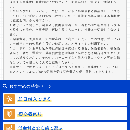
提供する事業者に直接お問い合わせの上、商品詳細をご自身でご確認下さ
い。
3.当社及び当社アドバイザーでは、本サイトに掲載される商品やサービス等
についてのご質問には回答致しかねますので、当該商品等を提供する事業者
に直接お問い合わせ下さい。
4.本サイトに関して、利用者と提携事業者、第三者との間で紛争やトラブル
が発生した場合、当事者間で解決を図るものとし、当社は一切責任を負いま
せん。
5.編集方針、免責事項・知的財産権、ご利用いただく上での注意、プライバ
シーポリシーの各規程を必ずご確認の上、本サイトをご利用下さい。
6.カードローンお申し込み時に保険証を提出する場合、保険者番号、被保険
者記号・番号、通院歴、臓器提供意思確認欄に記載がある場合はマスキング
してお送りください。その他、バーコードなど個人情報にアクセス可能な情
報についても隠したうえでご提出ください。
※当サイトではアフィリエイトプログラムを利用し、事業者(アコム／プロ
ミス／アイフルなど)から委託を受け広告収益を得て運営しております。
おすすめの特集ページ