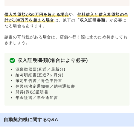
借入希望額が50万円を超える場合
や、
他社借入と借入希望額の合
計が100万円を超える場合
は、以下の
「収入証明書類」
が必要に
なる場合もあります。
該当の可能性がある場合は、店舗へ行く際に念のため持参してお
きましょう。
収入証明書類(場合により必要)
源泉徴収票(直近／最新分)
給与明細書(直近2ヶ月分)
確定申告書／青色申告書
住民税決定通知書／納税通知書
所得(課税)証明書
年金証書／年金通知書
自動契約機に関するQ&A