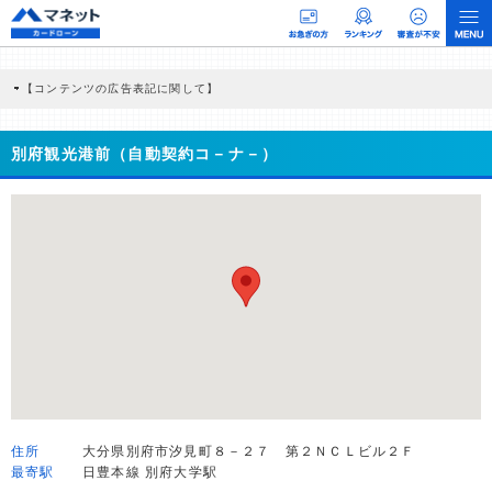
【コンテンツの広告表記に関して】
本コンテンツには、紹介している商品・商材の広告（リンク）を含む場合がありま
す。 これらの広告を経由して読者が企業ホームページを訪れ、成約が発生すると弊
社に対して企業から紹介報酬が支払われるという収益モデルです。 ただし、特定の
別府観光港前（自動契約コ－ナ－）
商品を根拠なくPRするものではなく、当編集部の調査／ユーザーへの口コミ収集な
どに基づき、公平性を担保した情報提供を行っています。
>提携企業一覧
住所
大分県別府市汐見町８－２７ 第２ＮＣＬビル２Ｆ
最寄駅
日豊本線 別府大学駅