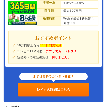
実質年率
4.5%〜18.0%
限度額
最大500万円
融資時間
Webで最短8分融資も
可能！※
おすすめポイント
50万円以上なら
365日間無利息
！
コンビニATM可能！
アプリでカードレス！
勤務先への電話確認は
一切しません。
まずは無料でカンタン審査！
レイクの詳細はこちら