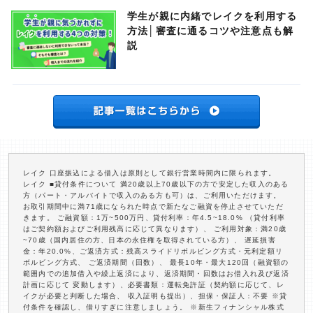
学生が親に内緒でレイクを利用する
方法│審査に通るコツや注意点も解
説
レイク 口座振込による借入は原則として銀行営業時間内に限られます。
レイク ■貸付条件について 満20歳以上70歳以下の方で安定した収入のある
方（パート・アルバイトで収入のある方も可）は、ご利用いただけます。
お取引期間中に満71歳になられた時点で新たなご融資を停止させていただ
きます。 ご融資額：1万~500万円、貸付利率：年4.5~18.0% （貸付利率
はご契約額およびご利用残高に応じて異なります）、 ご利用対象：満20歳
~70歳（国内居住の方、日本の永住権を取得されている方）、 遅延損害
金：年20.0%、ご返済方式：残高スライドリボルビング方式・元利定額リ
ボルビング方式、 ご返済期間（回数）、 最長10年・最大120回（融資額の
範囲内での追加借入や繰上返済により、返済期間・回数はお借入れ及び返済
計画に応じて 変動します）、必要書類：運転免許証（契約額に応じて、レ
イクが必要と判断した場合、 収入証明も提出）、担保・保証人：不要 ※貸
付条件を確認し、借りすぎに注意しましょう。 ※新生フィナンシャル株式