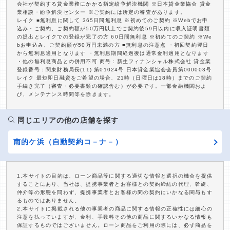
会社が契約する貸金業務にかかる指定紛争解決機関 ※日本貸金業協会 貸金
業相談・紛争解決センター ※ご契約には所定の審査があります。
レイク ■無利息に関して 365日間無利息 ※初めてのご契約 ※Webでお申
込み・ご契約、ご契約額が50万円以上でご契約後59日以内に収入証明書類
の提出とレイクでの登録が完了の方 60日間無利息 ※初めてのご契約 ※We
bお申込み、ご契約額が50万円未満の方 ■無利息の注意点 ・初回契約翌日
から無利息適用となります ・無利息期間経過後は通常金利適用となります
・他の無利息商品との併用不可 商号：新生フィナンシャル株式会社 貸金業
登録番号：関東財務局長(11) 第01024号 日本貸金業協会会員第000003号
レイク 最短即日融資をご希望の場合、21時（日曜日は18時）までのご契約
手続き完了（審査・必要書類の確認含む）が必要です。一部金融機関およ
び、メンテナンス時間等を除きます。
同じエリアの他の店舗を探す
南的ケ浜（自動契約コ－ナ－）
1.本サイトの目的は、ローン商品等に関する適切な情報と選択の機会を提供
することにあり、当社は、提携事業者とお客様との契約締結の代理、斡旋、
仲介等の形態を問わず、提携事業者とお客様の間の契約にいかなる関与もす
るものではありません。
2.本サイトに掲載される他の事業者の商品に関する情報の正確性には細心の
注意を払っていますが、金利、手数料その他の商品に関するいかなる情報も
保証するものではございません。ローン商品をご利用の際には、必ず商品を