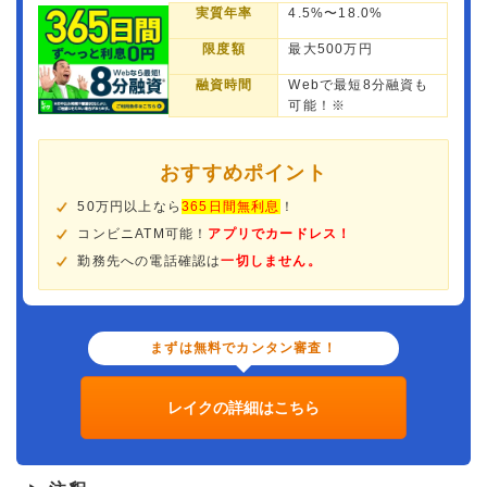
実質年率
4.5%〜18.0%
限度額
最大500万円
融資時間
Webで最短8分融資も
可能！※
おすすめポイント
50万円以上なら
365日間無利息
！
コンビニATM可能！
アプリでカードレス！
勤務先への電話確認は
一切しません。
まずは無料でカンタン審査！
レイクの詳細はこちら