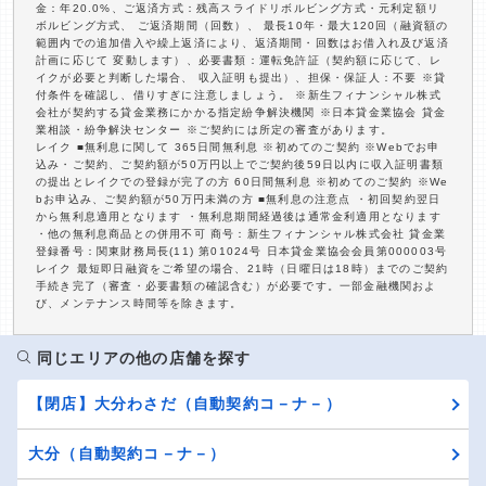
金：年20.0%、ご返済方式：残高スライドリボルビング方式・元利定額リ
ボルビング方式、 ご返済期間（回数）、 最長10年・最大120回（融資額の
範囲内での追加借入や繰上返済により、返済期間・回数はお借入れ及び返済
計画に応じて 変動します）、必要書類：運転免許証（契約額に応じて、レ
イクが必要と判断した場合、 収入証明も提出）、担保・保証人：不要 ※貸
付条件を確認し、借りすぎに注意しましょう。 ※新生フィナンシャル株式
会社が契約する貸金業務にかかる指定紛争解決機関 ※日本貸金業協会 貸金
業相談・紛争解決センター ※ご契約には所定の審査があります。
レイク ■無利息に関して 365日間無利息 ※初めてのご契約 ※Webでお申
込み・ご契約、ご契約額が50万円以上でご契約後59日以内に収入証明書類
の提出とレイクでの登録が完了の方 60日間無利息 ※初めてのご契約 ※We
bお申込み、ご契約額が50万円未満の方 ■無利息の注意点 ・初回契約翌日
から無利息適用となります ・無利息期間経過後は通常金利適用となります
・他の無利息商品との併用不可 商号：新生フィナンシャル株式会社 貸金業
登録番号：関東財務局長(11) 第01024号 日本貸金業協会会員第000003号
レイク 最短即日融資をご希望の場合、21時（日曜日は18時）までのご契約
手続き完了（審査・必要書類の確認含む）が必要です。一部金融機関およ
び、メンテナンス時間等を除きます。
同じエリアの他の店舗を探す
【閉店】大分わさだ（自動契約コ－ナ－）
大分（自動契約コ－ナ－）