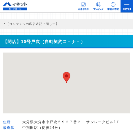
【コンテンツの広告表記に関して】
本コンテンツには、紹介している商品・商材の広告（リンク）を含む場合がありま
す。 これらの広告を経由して読者が企業ホームページを訪れ、成約が発生すると弊
社に対して企業から紹介報酬が支払われるという収益モデルです。 ただし、特定の
【閉店】10号戸次（自動契約コ－ナ－）
商品を根拠なくPRするものではなく、当編集部の調査／ユーザーへの口コミ収集な
どに基づき、公平性を担保した情報提供を行っています。
>提携企業一覧
住所
大分県大分市中戸次５９２７番２ サンレークビル1Ｆ
最寄駅
中判田駅（徒歩24分）