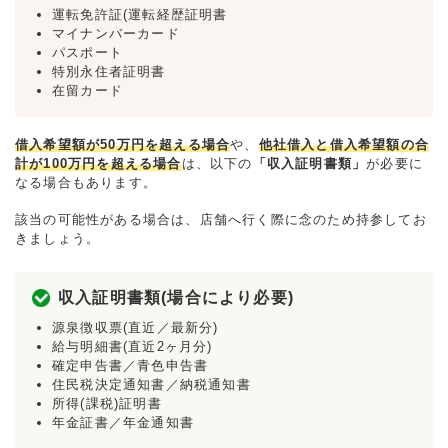
運転免許証(運転経歴証明書
マイナンバーカード
パスポート
特別永住者証明書
在留カード
借入希望額が50万円を超える場合
や、
他社借入と借入希望額の合
計が100万円を超える場合
は、以下の
「収入証明書類」
が必要に
なる場合もあります。
該当の可能性がある場合は、店舗へ行く際に念のため持参してお
きましょう。
収入証明書類(場合により必要)
源泉徴収票(直近／最新分)
給与明細書(直近2ヶ月分)
確定申告書／青色申告書
住民税決定通知書／納税通知書
所得(課税)証明書
年金証書／年金通知書