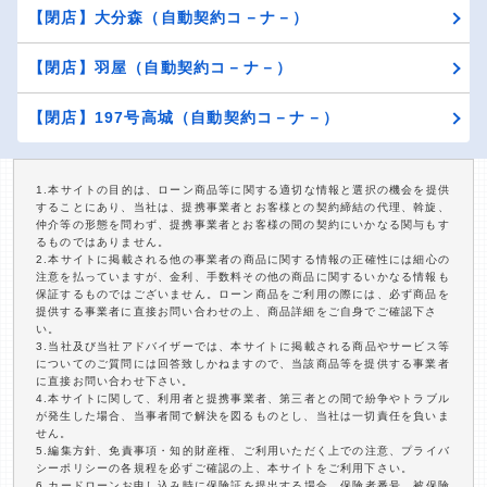
【閉店】大分森（自動契約コ－ナ－）
【閉店】羽屋（自動契約コ－ナ－）
【閉店】197号高城（自動契約コ－ナ－）
1.本サイトの目的は、ローン商品等に関する適切な情報と選択の機会を提供
することにあり、当社は、提携事業者とお客様との契約締結の代理、斡旋、
仲介等の形態を問わず、提携事業者とお客様の間の契約にいかなる関与もす
るものではありません。
2.本サイトに掲載される他の事業者の商品に関する情報の正確性には細心の
注意を払っていますが、金利、手数料その他の商品に関するいかなる情報も
保証するものではございません。ローン商品をご利用の際には、必ず商品を
提供する事業者に直接お問い合わせの上、商品詳細をご自身でご確認下さ
い。
3.当社及び当社アドバイザーでは、本サイトに掲載される商品やサービス等
についてのご質問には回答致しかねますので、当該商品等を提供する事業者
に直接お問い合わせ下さい。
4.本サイトに関して、利用者と提携事業者、第三者との間で紛争やトラブル
が発生した場合、当事者間で解決を図るものとし、当社は一切責任を負いま
せん。
5.編集方針、免責事項・知的財産権、ご利用いただく上での注意、プライバ
シーポリシーの各規程を必ずご確認の上、本サイトをご利用下さい。
6.カードローンお申し込み時に保険証を提出する場合、保険者番号、被保険