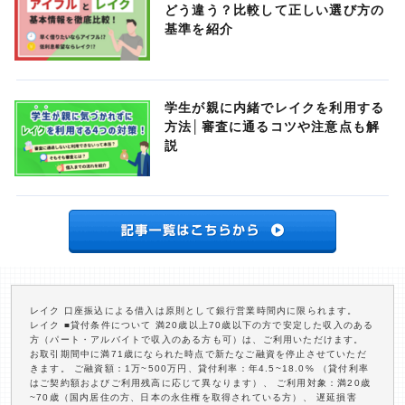
どう違う？比較して正しい選び方の
基準を紹介
学生が親に内緒でレイクを利用する
方法│審査に通るコツや注意点も解
説
レイク 口座振込による借入は原則として銀行営業時間内に限られます。
レイク ■貸付条件について 満20歳以上70歳以下の方で安定した収入のある
方（パート・アルバイトで収入のある方も可）は、ご利用いただけます。
お取引期間中に満71歳になられた時点で新たなご融資を停止させていただ
きます。 ご融資額：1万~500万円、貸付利率：年4.5~18.0% （貸付利率
はご契約額およびご利用残高に応じて異なります）、 ご利用対象：満20歳
~70歳（国内居住の方、日本の永住権を取得されている方）、 遅延損害