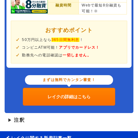
融資時間
Webで最短8分融資も
可能！※
おすすめポイント
50万円以上なら
365日間無利息
！
コンビニATM可能！
アプリでカードレス！
勤務先への電話確認は
一切しません。
まずは無料でカンタン審査！
レイクの詳細はこちら
注釈
▶
レイクに関する新着記事一覧