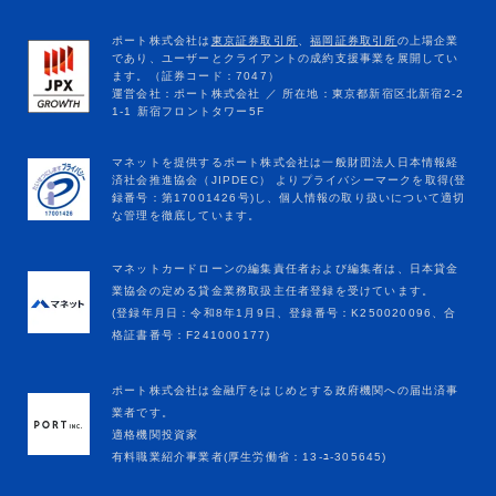
マネットカードローンの編集責任者および編集者は、日本貸金
業協会の定める貸金業務取扱主任者登録を受けています。
(登録年月日：令和8年1月9日、登録番号：K250020096、合
格証書番号：F241000177)
ポート株式会社は金融庁をはじめとする政府機関への届出済事
業者です。
適格機関投資家
有料職業紹介事業者(厚生労働省：13-ﾕ-305645)